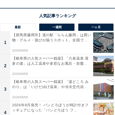
も快適そのものです。
ユーザーからは「画面がとにかく綺麗で見やすい」「動
画編集がサクサク動く」と大絶賛の声があがっていま
最新
一週間
一ヶ月
す。一方で、「ハイスペックすぎて自分にはもったいな
【群馬県藤岡市】道の駅「ららん藤岡」は買い
い」という声も。プロクオリティの環境をどこでも持ち
物・グルメ・遊びが揃うスポット。全国で...
1
歩きたい人や、最新の技術を体感したい人には、おすす
2026/08/09
めの商品といえそうです。
【岐阜県の人気スーパー銭湯】「六条温泉 喜
多の湯」は人工温泉や多彩なお風呂・岩盤...
あわせて読みたい
2
【Amazonセール】Anker「急速充電器」が
2026/08/09
特別価格で登場中【2月28日】
【岐阜県の人気スーパー銭湯】「湯どころ み
のり」は「いけだゆげ温泉」や冷冷交代浴...
3
2026/08/09
2026年8月発売！ パンどろぼうが時計付きフ
ィギュアになった「パンどろぼう フ...
4