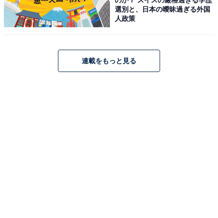
日中使えるバッテリー - スペースブラック
選別と、日本の曖昧過ぎる外国
人政策
Amazonで見る
Apple「11インチiPad Pro (M4)」
連載をもっと見る
Apple 11インチiPad Pro (M4):Ultra Retina XDR ディス
プレイ - Nano-textureガラス、 1TB、横向きの 12MP フ
ロントカメラ/12MP バックカメラ、LiDAR スキャ ナ、
Wi-Fi 6E + 5G 携帯電話通信(eSIM)、Face ID、一日中使
えるバッテリー - シルバー
Amazonで見る