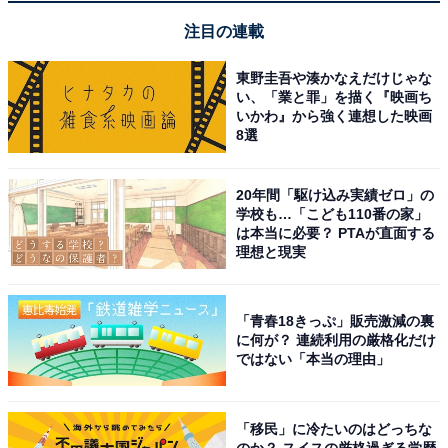
注目の連載
Apple 13インチiPad Pro(M4):Ultra Retina XDR ディス
プレイ、 2TB、横向きの 12MP フロントカメラ/12MP バ
東野圭吾や湊かなえだけじゃな
ックカメラ、LiDAR スキャナ、Wi-Fi 6E + 5G 携帯電話通
い、「業と罪」を描く『映画ち
信(eSIM)、Face ID、一日中使えるバッテリー - シルバー
いかわ』から強く連想した映画
Amazonで見る
8選
20年間「駆け込み実績ゼロ」の
Apple「11インチiPad Pro（M5）」
学校も…「こども110番の家」
は本当に必要？ PTAが直面する
理想と現実
「青春18きっぷ」販売激減の裏
に何が？ 連続利用の厳格化だけ
ではない「本当の理由」
Apple 11インチiPad Pro(M5):Ultra Retina XDR ディスプ
レイ、256GB、横向きの12MP フロント/バックカメラ、
「移民」に冷たいのはどっちな
LiDAR スキャナ、Apple N1によるWi-Fi 7、Face ID、一
のか？ スイスの厳格過ぎる学歴