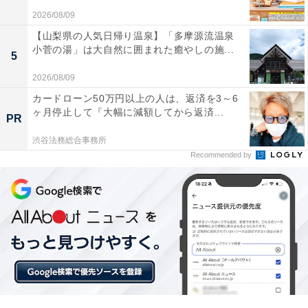
2026/08/09
【山梨県の人気日帰り温泉】「多摩源流温泉
小菅の湯」は大自然に囲まれた癒やしの施...
5
2026/08/09
カードローン50万円以上の人は、返済を3～6
ヶ月停止して『大幅に減額してから返済...
PR
渋谷法務総合事務所
Recommended by
【今日チェックしたい】Appleの人気商品5選
Apple「13インチiPad Pro（M4）」