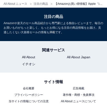
All About ニュース
注目の商品
【Amazonお買い得情報】Apple「iPad Pro」が特別価格で登場中【6月7日】
Apple「11インチiPad Air（M4）」
注目の商品
Amazonや楽天のセール商品紹介から専門家による独自レビューまで、毎日の
お買いものがもっと楽しく、もっとお得になる注目の商品情報をお届け。見
逃したくない大規模セールの情報も満載です。
関連サービス
All About
All About Japan
Apple 11インチiPad Air（M4）：Liquid Retinaディスプ
レイ、128GB、12MPフロント/バックカメラ、Apple N1
イチオシ
によるWi-Fi 7 + 5Gモバイル通信、Touch ID、一日中使
えるバッテリー — スターライト
Amazonで見る
サイト情報
会社概要
広告掲載
プライバシーポリシー
著作権・商標・免責事項
Apple「13インチiPad Air（M4）」
当サイトの情報についての注意
All About ニュースについて