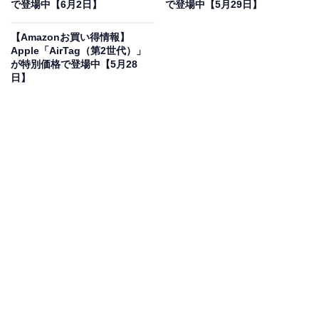
で登場中【6月2日】
で登場中【5月29日】
Apple 13インチiPad Pro（M5）：Ultra Retina XDR ディ
スプレイ - Nano-texture ガラス、1TB、横向きの12MP
【Amazonお買い得情報】
フロント/バックカメラ、LiDAR スキャナ、Apple N1 に
Apple「AirTag（第2世代）」
よるWi-Fi 7、Face ID、一日中使えるバッテリー - スペー
が特別価格で登場中【5月28
スブラック
日】
Amazonで見る
AppleのiPad Pro「13インチiPad Pro（M5）」は現在5％
オフの特別価格・税込32万2800円販売中です。
この商品のおすすめポイントは？
圧倒的なパワーのM5チップを搭載し、AI処理やグラフィ
ック制作が驚くほど高速に進化しました！ 13インチの
Ultra Retina XDRディスプレイは鮮明で、Nano-textureガ
ラスが光の映り込みを大幅にカット。大容量1TBのスト
レージと最新のWi-Fi 7対応で、重いデータの編集や通信