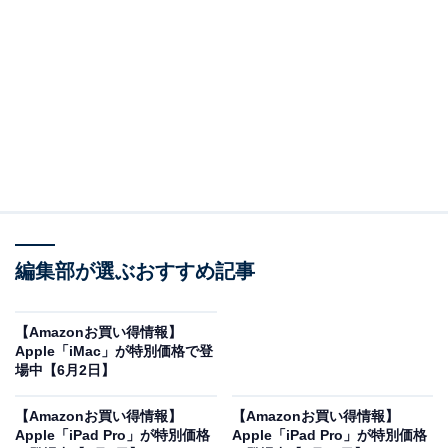
※以下のセール情報は6月7日13時現在のものです。値段
の変更、売り切れの場合もあります。
※本記事で紹介している商品の購入やサービスの利用により、売上の一部が
オールアバウトに還元されることがあります。
Appleの「iPad Pro」が限定価格に！ 5％オフで登
場
編集部が選ぶおすすめ記事
【Amazonお買い得情報】
Apple「iMac」が特別価格で登
場中【6月2日】
【Amazonお買い得情報】
【Amazonお買い得情報】
Apple「iPad Pro」が特別価格
Apple「iPad Pro」が特別価格