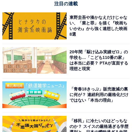
注目の連載
Apple「13インチiPad Pro（M5）」
東野圭吾や湊かなえだけじゃな
い、「業と罪」を描く『映画ち
いかわ』から強く連想した映画
8選
20年間「駆け込み実績ゼロ」の
学校も…「こども110番の家」
Apple 13インチiPad Pro（M5）：Ultra Retina XDR ディ
は本当に必要？ PTAが直面する
スプレイ、256GB、横向きの12MP フロント/バックカメ
理想と現実
ラ、LiDAR スキャナ、Apple N1によるWi-Fi 7、Face
ID、一日中使えるバッテリー - スペースブラック
Amazonで見る
「青春18きっぷ」販売激減の裏
に何が？ 連続利用の厳格化だけ
ではない「本当の理由」
Apple「11インチiPad Pro（M4）」
「移民」に冷たいのはどっちな
のか？ スイスの厳格過ぎる学歴
選別と、日本の曖昧過ぎる外国