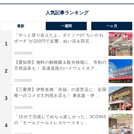
圧倒的なパフォーマンスを誇るM4チップを搭載した、薄
型軽量の13インチiPad Pro！ 息をのむほど美しいUltra
最新
一週間
一ヶ月
Retina XDRディスプレイや、大容量の2TBストレージ
「やっと巡り会えたよ」ダイソーの“ちいかわ
で、プロのクリエイティブ作業から動画視聴までこれま
ポーチ”が220円で反響。ぬい活＆防災...
1
でにない快適さを実現します。5G通信や一日中使えるバ
ッテリーも装備し、どこにいても妥協のない環境が手に
2026/08/06
入るのが魅力ですね。
【愛知県】無料の動物園＆観光牧場に、市初の
天然温泉も！ 高速道路のハイウェイオア...
2
ユーザーからは「圧倒的な処理速度」「画面が綺麗すぎ
2026/08/07
る」と絶賛の声が届いています。一方で、「高性能すぎ
【三重県】伊勢名物「赤福」の直営店に、全国
て使いこなすのが大変」という贅沢な悩みも。究極のス
唯一のコメダ大判焼き店も！ 東名阪・伊...
3
ペックを求める人や、大画面で本格的な作業をしたい人
2026/08/06
には、おすすめの商品といえそうです。
「15分で完成してめちゃ楽しかった」3COINS
の「モールドールトレカケースキッ...
あわせて読みたい
4