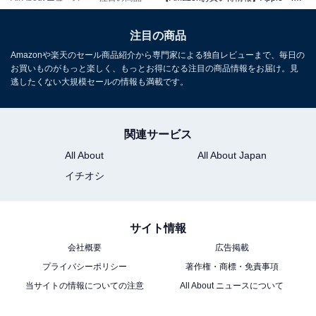
注目の商品
Apple 11インチiPad Pro(M5):Ultra Retina XDR ディスプ
レイ、256GB、横向きの12MP フロント/バックカメラ、
Amazonや楽天のセール商品紹介から専門家による独自レビューまで、毎日の
LiDAR スキャナ、Apple N1によるWi-Fi 7、Face ID、一
お買いものがもっと楽しく、もっとお得になる注目の商品情報をお届け。見
日中使えるバッテリー - スペースブラック
逃したくない大規模セールの情報も満載です。
Amazonで見る
関連サービス
Apple「13インチiPad Air（M4）」
All About
All About Japan
イチオシ
サイト情報
会社概要
広告掲載
プライバシーポリシー
著作権・商標・免責事項
当サイトの情報についての注意
All About ニュースについて
Apple 13インチiPad Air（M4）：Liquid Retinaディスプ
レイ、128GB、12MPフロント/バックカメラ、Apple N1