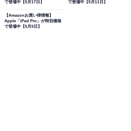
登場
で登場中【5月17日】
で登場中【5月11日】
【Amazonお買い得情報】
Apple「iPad Pro」が特別価格
で登場中【5月5日】
Apple 13インチiPad Pro(M4):Ultra Retina XDR ディス
プレイ、 2TB、横向きの 12MP フロントカメラ/12MP バ
ックカメラ、LiDAR スキャナ、Wi-Fi 6E + 5G 携帯電話通
信(eSIM)、Face ID、一日中使えるバッテリー - シルバー
Amazonで見る
Appleの「13インチiPad Pro（M4）」は現在15％オフの
特別価格・税込32万8800円販売中です。
この商品のおすすめポイントは？