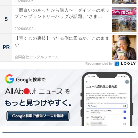
【Amazonセール】Anker「急速充電器」が
2026/08/05
特別価格で登場中【2月28日】
「面白いのあったから購入〜」ダイソーのポッ
プアップランドリーバッグが話題。“さま...
5
2026/08/03
【宝くじの裏技】当たる側に回るか、このまま
か
PR
合同会社デジタルファーム
Recommended by
【今日チェックしたい】Appleの人気商品5選