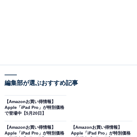
※以下のセール情報は6月2日13時現在のものです。値段
の変更、売り切れの場合もあります。
この記事の執筆者：
All About ニュース お買
いもの部
編集部が選ぶおすすめ記事
Amazonのセール商品から売れ筋ランキングまで、毎日のお買いも
のがもっと楽しく、もっとお得になる情報をお届け。編集部員によ
る独自レビューなど、ここでしか手に入らない情報も満載です。
...続きを読む
【Amazonお買い得情報】
Apple「iPad Pro」が特別価格
※本記事で紹介している商品の購入やサービスの利用により、売上の一部が
で登場中【5月20日】
オールアバウトに還元されることがあります。
【Amazonお買い得情報】
【Amazonお買い得情報】
Appleの「iPad Pro」が限定価格に！ 15％オフで
Apple「iPad Pro」が特別価格
Apple「iPad Pro」が特別価格