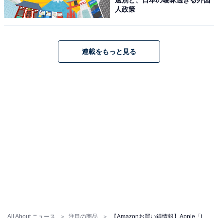
人政策
連載をもっと見る
Apple 11インチiPad Pro (M4):Ultra Retina XDR ディス
プレイ - Nano-textureガラス、 1TB、横向きの 12MP フ
ロントカメラ/12MP バックカメラ、LiDAR スキャ ナ、
Wi-Fi 6E + 5G 携帯電話通信(eSIM)、Face ID、一日中使
えるバッテリー - シルバー
Amazonで見る
Apple「11インチiPad Pro（M5）」
All About ニュース
注目の商品
【Amazonお買い得情報】Apple「iPad Pro」が特別価格で登場中【6月2日】