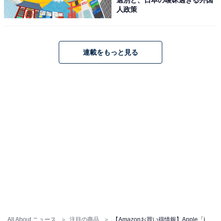
プレイ、 2TB、横向きの 12MP フロントカメラ/12MP バ
人政策
ックカメラ、LiDAR スキャナ、Wi-Fi 6E + 5G 携帯電話通
信(eSIM)、Face ID、一日中使えるバッテリー - シルバー
Amazonで見る
連載をもっと見る
Apple「11インチiPad Pro（M4）」
Apple 11インチiPad Pro (M4):Ultra Retina XDR ディス
プレイ - Nano-textureガラス、 1TB、横向きの 12MP フ
ロントカメラ/12MP バックカメラ、LiDAR スキャ ナ、
Wi-Fi 6E + 5G 携帯電話通信(eSIM)、Face ID、一日中使
えるバッテリー - シルバー
All About ニュース
注目の商品
【Amazonお買い得情報】Apple「iPad Pro」が特別価格で登場中【5月17日】
Amazonで見る