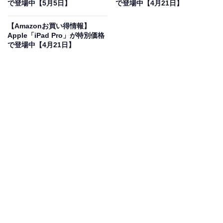
で登場中【5月5日】
で登場中【4月21日】
Apple 13インチiPad Pro（M5）：Ultra Retina XDR ディ
スプレイ - Nano-texture ガラス、1TB、横向きの12MP
【Amazonお買い得情報】
フロント/バックカメラ、LiDAR スキャナ、Apple N1 に
Apple「iPad Pro」が特別価格
よるWi-Fi 7、Face ID、一日中使えるバッテリー - スペー
で登場中【4月21日】
スブラック
Amazonで見る
AppleのiPad Pro「13インチiPad Pro（M5）」は現在5％
オフの特別価格・税込32万2800円販売中です。
この商品のおすすめポイントは？
最新のM5チップを搭載した13インチのiPad Proは、圧倒
的な処理能力でプロのワークフローを支えます。Ultra
Retina XDRディスプレイにNano-textureガラスを採用
し、光の反射を抑えた鮮明な描写を実現。Wi-Fi 7対応で
通信も超高速です！ 1TBの大容量やLiDARスキャナも備