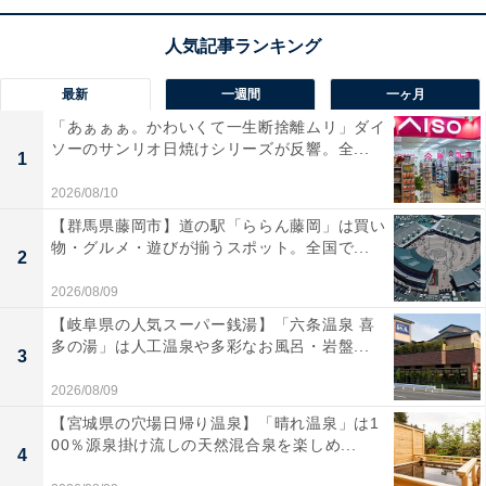
え、AR制作から動画編集まで、これ一台で完結するのが
素晴らしいですね。
最新
一週間
一ヶ月
ユーザーからは「画面の美しさが別次元」「処理が驚く
「あぁぁぁ。かわいくて一生断捨離ムリ」ダイ
ほど速い」と絶賛されています。一方で、「あまりに高
ソーのサンリオ日焼けシリーズが反響。全...
1
性能で持て余しそう」という贅沢な悩みも。究極のスペ
ックを求めるクリエイターや、最高峰のタブレット体験
2026/08/10
を妥協なく楽しみたい人には、おすすめの商品といえそ
【群馬県藤岡市】道の駅「ららん藤岡」は買い
物・グルメ・遊びが揃うスポット。全国で...
うです。
2
2026/08/09
あわせて読みたい
【岐阜県の人気スーパー銭湯】「六条温泉 喜
【Amazonお買い得情報】Pioneer「車載ス
多の湯」は人工温泉や多彩なお風呂・岩盤...
3
ピーカー」が特別価格で登場中【4月22日】
2026/08/09
【宮城県の穴場日帰り温泉】「晴れ温泉」は1
00％源泉掛け流しの天然混合泉を楽しめ...
4