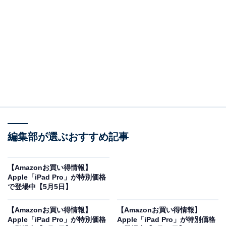
※以下のセール情報は5月17日17時45分現在のもので
す。値段の変更、売り切れの場合もあります。
※本記事で紹介している商品の購入やサービスの利用により、売上の一部が
オールアバウトに還元されることがあります。
Appleの「iPad Pro」が限定価格に！ 5％オフで登
場
編集部が選ぶおすすめ記事
【Amazonお買い得情報】
Apple「iPad Pro」が特別価格
で登場中【5月5日】
【Amazonお買い得情報】
【Amazonお買い得情報】
Apple「iPad Pro」が特別価格
Apple「iPad Pro」が特別価格