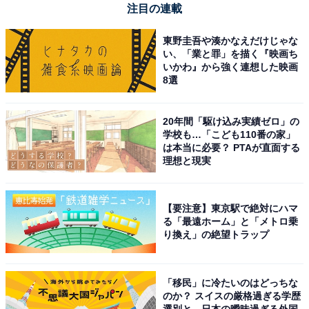
注目の連載
東野圭吾や湊かなえだけじゃな
Apple 11インチiPad Pro(M5):Ultra Retina XDR ディスプ
い、「業と罪」を描く『映画ち
レイ、256GB、横向きの12MP フロント/バックカメラ、
いかわ』から強く連想した映画
LiDAR スキャナ、Apple N1によるWi-Fi 7、Face ID、一
8選
日中使えるバッテリー - スペースブラック
Amazonで見る
20年間「駆け込み実績ゼロ」の
学校も…「こども110番の家」
は本当に必要？ PTAが直面する
理想と現実
Apple「13インチiPad Pro（M4）」
【要注意】東京駅で絶対にハマ
る「最遠ホーム」と「メトロ乗
り換え」の絶望トラップ
「移民」に冷たいのはどっちな
のか？ スイスの厳格過ぎる学歴
Apple 13インチiPad Pro(M4):Ultra Retina XDR ディス
選別と、日本の曖昧過ぎる外国