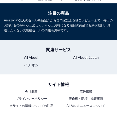
注目の商品
Apple「13インチiPad Air（M4）」
Amazonや楽天のセール商品紹介から専門家による独自レビューまで、毎日の
お買いものがもっと楽しく、もっとお得になる注目の商品情報をお届け。見
逃したくない大規模セールの情報も満載です。
関連サービス
All About
All About Japan
イチオシ
Apple 13インチiPad Air（M4）：Liquid Retinaディスプ
レイ、128GB、12MPフロント/バックカメラ、Apple N1
によるWi-Fi 7、Touch ID、一日中使えるバッテリー —
サイト情報
パープル
会社概要
広告掲載
Amazonで見る
プライバシーポリシー
著作権・商標・免責事項
当サイトの情報についての注意
All About ニュースについて
Apple「11インチiPad Air（M4）」