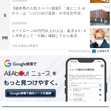
2026/08/09
【岐阜県の人気スーパー銭湯】「湯どころ み
のり」は「いけだゆげ温泉」や冷冷交代浴...
5
2026/08/09
カードローン50万円以上の人は、返済を3～6
ヶ月停止して『大幅に減額してから返済...
PR
渋谷法務総合事務所
Recommended by
【今日チェックしたい】Appleの人気商品5選
Apple「11インチiPad Pro（M5）」