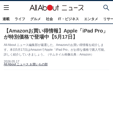
連載
ライフ
グルメ
社会
IT・ビジネス
エンタメ
リサ
【Amazonお買い得情報】Apple「iPad Pro」
が特別価格で登場中【5月17日】
All About ニュース編集部が厳選した、Amazonのお買い得情報を紹介しま
す。本日5月17日はAmazonでApple「iPad Pro」がお得な価格で購入可能。
詳しく紹介していきましょう。（サムネイル画像出典：Amazon）
2026.05.17
All About ニュース お買いもの部