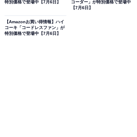
特別価格で登場中【7月6日】
コーダー」が特別価格で登場中
ハイセンス 洗濯機 5.5kg 1-2人用 スリム 立体シャワー水
【7月6日】
流 激流洗浄 予約機能 風乾燥 部屋干し 多彩コース 簡単操
作 真下排水 一人暮らし HW-K55L
【Amazonお買い得情報】ハイ
Amazonで見る
コーキ「コードレスファン」が
特別価格で登場中【7月6日】
ハイセンスの洗濯機「HW-K55L」は現在15％オフの特別
価格・税込2万3600円で販売中です。
この商品のおすすめポイントは？
スリムな設計
ながら、1〜2人用に最適な5.5kgサイズ。
独自の「立体シャワー水流」と「激流洗浄」を搭載し、
頑固な汚れもしっかり落とせる
のが魅力です。部屋干し
時間を短縮できる「風乾燥」機能付きで、雨の日も安心
ですね！
簡単な操作で多彩なコースが選べる
ほか、設置しやすい