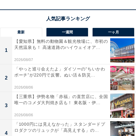
真下排水にも対応。限られたスペースの一人暮らしで
も、毎日の洗濯が驚くほど快適に変わります！
ハイセンスの洗濯機「HW-K55L」の口コミは？
最新
一週間
一ヶ月
【愛知県】無料の動物園＆観光牧場に、市初の
ハイセンスの洗濯機「HW-K55L」には以下のような口コ
天然温泉も！ 高速道路のハイウェイオア...
1
ミが寄せられています。
2026/08/07
「やっと巡り会えたよ」ダイソーの“ちいかわ
コンパクトで狭いアパートの防水パンにもすっきり
ポーチ”が220円で反響。ぬい活＆防災...
2
と収まり大満足です
2026/08/06
【三重県】伊勢名物「赤福」の直営店に、全国
唯一のコメダ大判焼き店も！ 東名阪・伊...
3
風乾燥機能を使うと部屋干しの時間が劇的に短縮さ
れて本当に助かります
2026/08/06
「1000円には見えなかった」スタンダードプ
ロダクツのリュックが「高見えする」の...
4