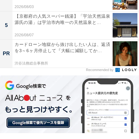
操作ボタンがシンプルで分かりやすく毎日の洗濯が
2026/08/03
とてもスムーズです
【京都府の人気スーパー銭湯】「宇治天然温泉
源氏の湯」は宇治市内唯一の天然温泉と...
5
2026/08/07
仕事や学業で忙しく部屋干しが多い人や、限られたスペ
カードローン地獄から抜け出したい人は、返済
ースにすっきり配置したい人には、おすすめの商品とい
を3～6ヶ月停止して『大幅に減額してか...
PR
えそうです。
渋谷法務総合事務所
Recommended by