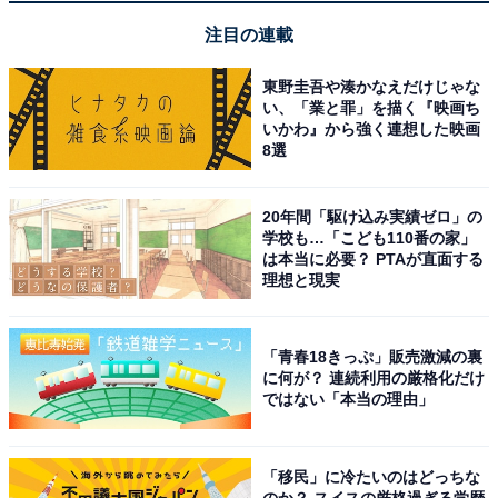
注目の連載
東野圭吾や湊かなえだけじゃな
い、「業と罪」を描く『映画ち
【今日チェックしたい】ハイセンスの人気商品5選
いかわ』から強く連想した映画
8選
ハイセンス「HW-K70L」
20年間「駆け込み実績ゼロ」の
学校も…「こども110番の家」
は本当に必要？ PTAが直面する
理想と現実
「青春18きっぷ」販売激減の裏
に何が？ 連続利用の厳格化だけ
ハイセンス 洗濯機 7kg 1-3人用 スリム 最短14分洗濯 シャ
ではない「本当の理由」
ワー水流 激流洗浄 予約機能 風乾燥 部屋干し 多彩コース
簡単操作 真下排水 一人暮らし HW-K70L
Amazonで見る
「移民」に冷たいのはどっちな
のか？ スイスの厳格過ぎる学歴