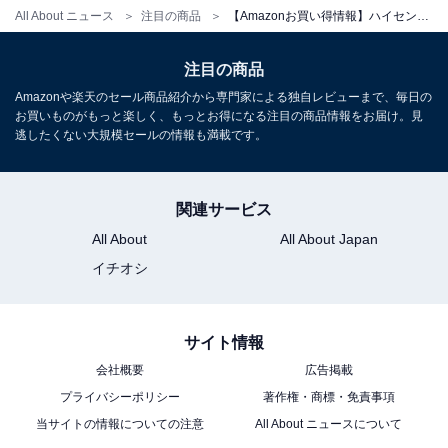
All About ニュース
注目の商品
【Amazonお買い得情報】ハイセンス「洗濯機」が特別価格で登場中【7月8日】
注目の商品
Amazonや楽天のセール商品紹介から専門家による独自レビューまで、毎日の
お買いものがもっと楽しく、もっとお得になる注目の商品情報をお届け。見
逃したくない大規模セールの情報も満載です。
ハイセンス ドラム式 洗濯乾燥機 洗濯8kg 乾燥4kg 洗剤自
動投入 コンパクト 大容量 自動槽洗浄 温水洗浄 60℃除菌
コース スリム HWF-KD80SL-W ホワイト
Amazonで見る
関連サービス
All About
All About Japan
イチオシ
ハイセンス「HR-K280LS」
サイト情報
会社概要
広告掲載
プライバシーポリシー
著作権・商標・免責事項
当サイトの情報についての注意
All About ニュースについて