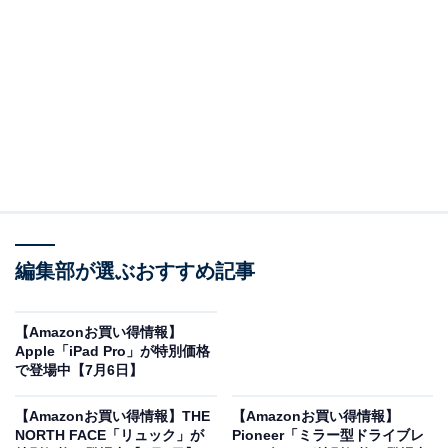
※以下のセール情報は7月8日20時現在のものです。値段
の変更、売り切れの場合もあります。
※本記事で紹介している商品の購入やサービスの利用により、売上の一部が
オールアバウトに還元されることがあります。
ハイセンスの「洗濯機」が限定価格に！ 15％オフ
で登場
編集部が選ぶおすすめ記事
【Amazonお買い得情報】
Apple「iPad Pro」が特別価格
で登場中【7月6日】
【Amazonお買い得情報】THE
【Amazonお買い得情報】
NORTH FACE「リュック」が
Pioneer「ミラー型ドライブレ