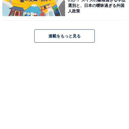
選別と、日本の曖昧過ぎる外国
人政策
ハイセンス「HW-KD80L」
連載をもっと見る
ハイセンス 洗濯機 8kg 大容量 家族用 2-4人用 低騒音 シ
ャワー水流 激流洗浄 風乾燥 部屋干し 予約機能 インバー
ター 省エネ ナイトコース HW-KD80L
Amazonで見る
ハイセンス「HWF-KD80SL-W」