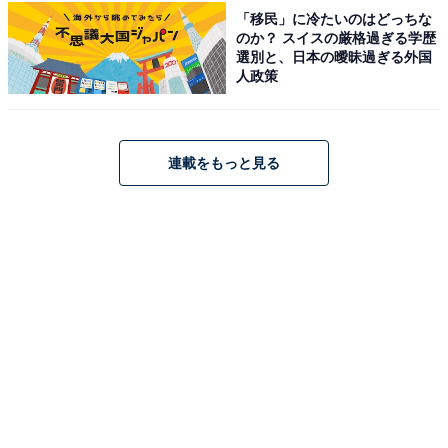
「移民」に冷たいのはどっちな
のか？ スイスの厳格過ぎる学歴
選別と、日本の曖昧過ぎる外国
人政策
連載をもっと見る
こちらもおすすめ
【女性が選ぶ】演技がうまい「STARTO社の若
手タレント」ランキング！ 2位「永瀬廉」、大
差の1位は？