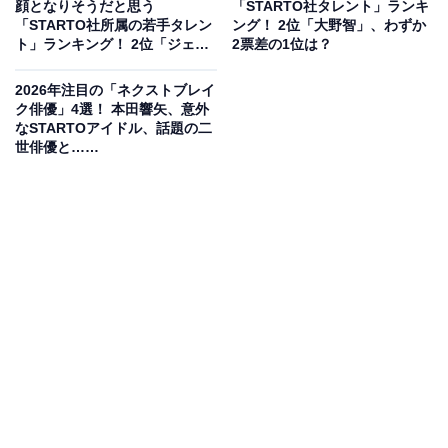
顔となりそうだと思う
「STARTO社タレント」ランキ
ル!?』（テレビ東京）が、6月13日より2週連続で放送さ
「STARTO社所属の若手タレン
ング！ 2位「大野智」、わずか
ト」ランキング！ 2位「ジェシ
2票差の1位は？
れました。
ー」を抑えた1位は？【2026年
調査】
2026年注目の「ネクストブレイ
6月13日の放送では、女性の気持ちや恋愛観を当てる二
ク俳優」4選！ 本田響矢、意外
なSTARTOアイドル、話題の二
択ゲームでメンバーが対決。多数派を選んで勝利したメ
世俳優と……
ンバーは、銀座の超高級グルメや最新アクティビティを
堪能でき、少数派を選んだメンバーは食事なしでほぼ画
面には映らない罰ゲームが実施されました。さらに、6
月20日の放送では、メンバーを中心に恋愛リアリティー
ショーを展開。ラストは5人でのバーベキューデートか
ら、たき火を囲んでのガチ告白タイムが行われ、グルー
プとしてバラエティースキルが高いことを証明しまし
た。