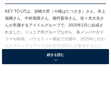
KEY TO LITは、岩崎大昇（※崎はたつさき）さん、井上
瑞稀さん、中村嶺亜さん、猪狩蒼弥さん、佐々木大光さ
んが所属するアイドルグループで、2025年2月に結成さ
れました。ジュニア内グループながら、各メンバーがド
ラマや映画、バラエティー番組で活躍中。2025年に行わ
れたアリーナツアーでは約20万3000人を動員するなど、
ジュニアのグループとは思えない活躍をしています。
続きを読む