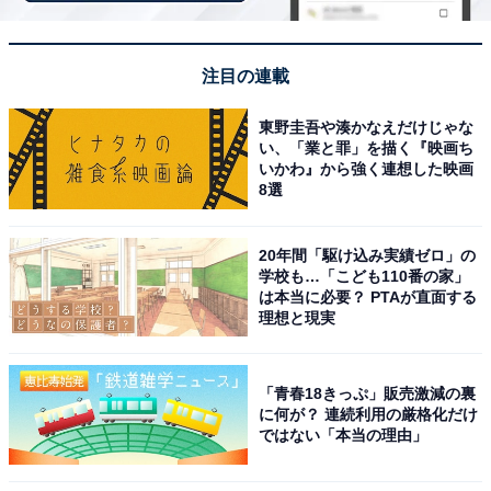
注目の連載
東野圭吾や湊かなえだけじゃな
anan(アンアン)2026/07/15号 No.2503[ヒーローエンタメ
い、「業と罪」を描く『映画ち
最前線／KEY TO LIT]
いかわ』から強く連想した映画
Amazonで見る
8選
20年間「駆け込み実績ゼロ」の
学校も…「こども110番の家」
「KEY TO LIT」メンバーの魅力
は本当に必要？ PTAが直面する
次ページ
理想と現実
は？
「青春18きっぷ」販売激減の裏
に何が？ 連続利用の厳格化だけ
ではない「本当の理由」