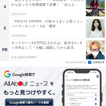
からほっそり美脚披露で反響！ 「ほんと...
4
6月26日には、人気音楽番組『ミュージックステーショ
ン』（テレビ朝日系）へ初出演。先輩グループ・少年隊
2025/07/14
の『Act-Show』をカバーし、28日の音楽特番『テレ東音
「FRUITS ZIPPER」の歌がうまいと思うメン
バーランキング！ 2位「櫻井...
楽祭 2026夏』（テレビ東京系）にも出演しました。
5
2026/08/04
快進撃はさらに続き、「テレ東系卓球スペシャルサポー
カードローン50万円以上の人は、返済を3～6
ター」に就任。テレビ東京系の人気番組や、当日の放送
ヶ月停止して『大幅に減額してから返済...
PR
番組をメンバーが紹介する「縦流れ番宣」に登場予定と
渋谷法務総合事務所
なり、さまざまな場面でメンバーの姿を見られそうで
Recommended by
す。このほかにも、各雑誌の表紙や2度目のツアー
「KEY TO LIT Arena Tour 2026 NEO CLASSICS」な
ど、2026年に入ってとんでもない活躍を続けています。