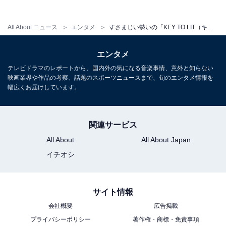
1
2
All About ニュース
エンタメ
すさまじい勢いの「KEY TO LIT（キテレツ）」がブレーク寸前!? 人気急拡大のワケ
エンタメ
テレビドラマのレポートから、国内外の気になる音楽事情、意外と知らない
映画業界や作品の考察、話題のスポーツニュースまで、旬のエンタメ情報を
幅広くお届けしています。
関連サービス
All About
All About Japan
イチオシ
サイト情報
会社概要
広告掲載
プライバシーポリシー
著作権・商標・免責事項