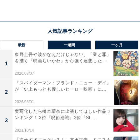
最新
一週間
一ヶ月
東野圭吾や湊かなえだけじゃない、「業と罪」
を描く『映画ちいかわ』から強く連想した...
1
View this post on Instagram
2026/08/07
『スパイダーマン：ブランド・ニュー・デイ』
が「史上もっとも優しいヒーロー映画」に...
2
2026/08/01
実写化したら橋本環奈に出演してほしい作品ラ
ンキング！ 3位『呪術廻戦』2位『SL...
3
2021/10/14
「痩せすぎじゃない？！」本田紗来、ミニスカ