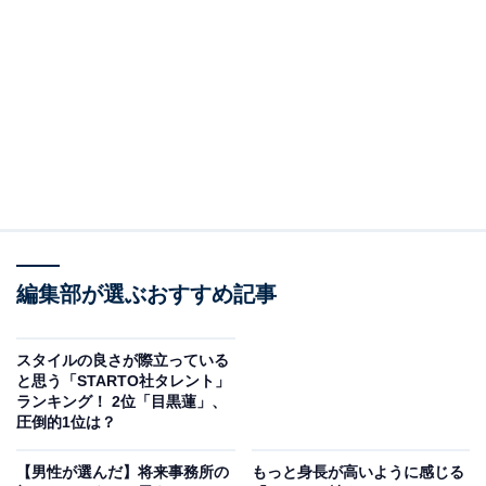
View this post on Instagram
編集部が選ぶおすすめ記事
スタイルの良さが際立っている
現在は、バラエティー番組『ぽかぽか』（フジテレビ
と思う「STARTO社タレント」
系）の木曜レギュラーとして、メンバーが週替わりで出
ランキング！ 2位「目黒蓮」、
演中です。さらに、グループ初の冠ラジオ番組『KEY
圧倒的1位は？
TO LIT key to listen』（ニッポン放送）を5月30日に放
【男性が選んだ】将来事務所の
もっと身長が高いように感じる
送。そして、KEY TO LIT初の地上波特番『キテレツキテ