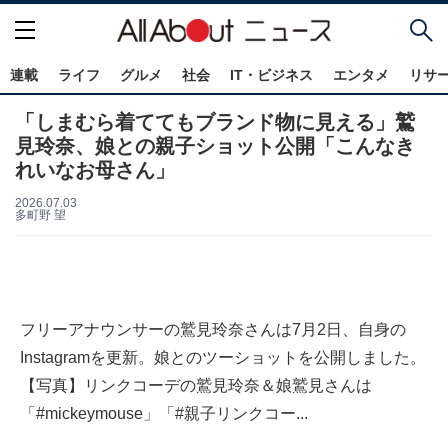
連載
ライフ
グルメ
社会
IT・ビジネス
エンタメ
リサ
「しまむら着ててもブランド物に見える」鷲
見玲奈、娘との親子ショット公開「こんなき
れいなお母さん」
2026.07.03
多町野 望
フリーアナウンサーの鷲見玲奈さんは7月2日、自身の
Instagramを更新。娘とのツーショットを公開しました。
【写真】リンクコーデの鷲見玲奈＆娘鷲見さんは
「#mickeymouse」「#親子リンクコー...