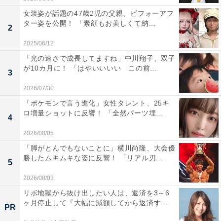
女装姿が話題の47歳2児の父親、ビフォーアフ
ター姿を公開！ 「素顔もお美しくて納...
2
2025/06/12
「光の速さで成長してますね」中川翔子、双子
が10カ月に！ 「はやいいいい この前...
3
2026/07/30
「ポケモンで言う進化」女性タレント、25キ
ロ増量ショットに反響！ 「全然パーツ埋...
4
2026/08/05
「脚がとんでもないことに」横川尚隆、大会優
勝したムキムキな姿に反響！ 「リアル刃...
5
2026/08/03
リボ地獄から抜け出したい人は、返済を3～6
ヶ月停止して『大幅に減額してから返済す...
PR