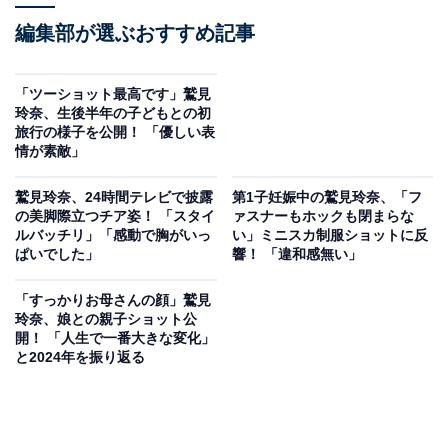
編集部が選ぶおすすめ記事
「ツーショット最高です」鷲見
玲奈、生後半年の子どもとの初
旅行の様子を公開！ 「優しい表
情が素敵」
鷲見玲奈、24時間テレビで披露
第1子妊娠中の鷲見玲奈、「フ
の美脚際立つチア姿！ 「スタイ
ァスナーもホックも閉まらな
ルバッチリ」「感動で胸がいっ
い」ミニスカ制服ショットに反
ぱいでした」
響！ 「違和感無い」
「すっかりお母さんの顔」鷲見
玲奈、娘との親子ショット公
開！ 「人生で一番大きな変化」
と2024年を振り返る