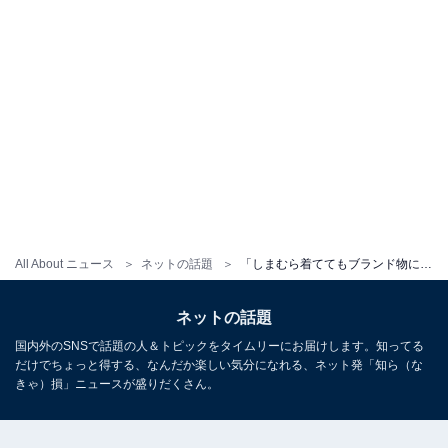
All About ニュース
ネットの話題
「しまむら着ててもブランド物に見える」鷲見玲奈、娘との親子ショット公開「こんなきれいなお母さん」
ネットの話題
国内外のSNSで話題の人＆トピックをタイムリーにお届けします。知ってる
だけでちょっと得する、なんだか楽しい気分になれる、ネット発「知ら（な
きゃ）損」ニュースが盛りだくさん。