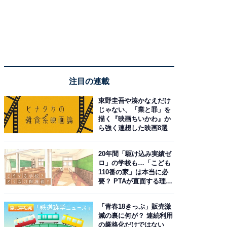
注目の連載
東野圭吾や湊かなえだけ
じゃない、「業と罪」を
描く『映画ちいかわ』か
ら強く連想した映画8選
20年間「駆け込み実績ゼ
ロ」の学校も…「こども
110番の家」は本当に必
要？ PTAが直面する理想
と現実
「青春18きっぷ」販売激
減の裏に何が？ 連続利用
の厳格化だけではない