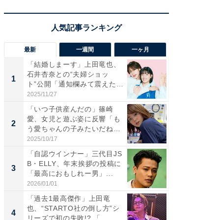
最新
一週間
一ヶ月
「結婚しまーす」上田竜也、
「さす
石井杏奈との“夫婦ショッ
は」高
1
1
ト”公開「通知欄みて震えた」
災地を
「...
「カ...
2025/11/27
2026/08/0
「いつ子供産んだの」篠崎
「女の
愛、女児と遊ぶ姿に反響「も
介、バ
2
2
う愛ちゃんの子みたいだね」
らのプレ
「完...
愛...
2025/10/17
2026/08/0
「自認ウインナー」三代目JS
「脚が
B・ELLY、年末挨拶の投稿に
横川尚
3
3
「最高におもしれー男」...
ムキな姿
刃...
2026/01/01
2026/08/0
「過去1最高傑作」上田竜
「え、
也、“STARTO社の倒し方”シ
芸人、2
4
4
リーズで初の失敗!? 「...
エットに