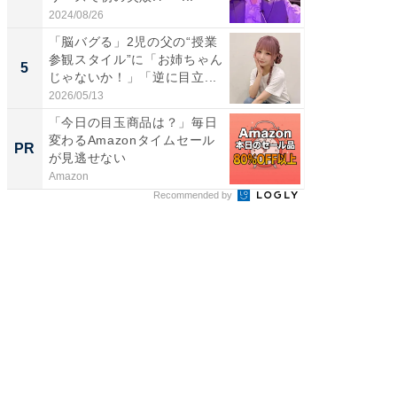
2024/08/26
2026/08/0
「脳バグる」2児の父の“授業
「脳がバ
参観スタイル”に「お姉ちゃん
装姿が話
5
5
じゃないか！」「逆に目立...
のお父さ
2026/05/13
2026/08/0
「今日の目玉商品は？」毎日
GOETH
変わるAmazonタイムセール
を組み
PR
PR
が見逃せない
Amazon
FINCHI o
Recommended by