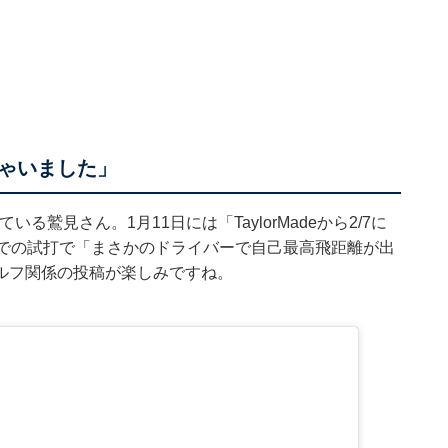
ゃいました」
いる鷲見さん。1月11日には「TaylorMadeから2/7に
内での試打で「まさかのドライバーで自己最高飛距離が出
ルフ関係の投稿が楽しみですね。