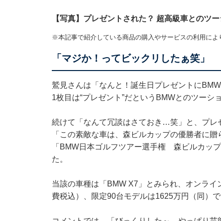
【写真】プレゼントされた？ 超高級車とのツー
※本記事で紹介している商品の購入やサービスの利用によ
「マジか！ってビックリしたぁ笑」
鷲見さんは「なんと！誕生日プレゼントにBM
1枚目は“プレゼント”だというBMWとのツー
続けて「なんて冗談はさておき…笑」と、プレ
「この素敵な車は、森ビルカップの優勝者に贈ら
「BMW日本ゴルフツアー選手権 森ビルカッ
た。
当該の車種は「BMW X7」とみられ、オンライ
費税込）、限定90台モデルは1625万円（同）
コメントでは、「びっくりした～ やっぱり芸