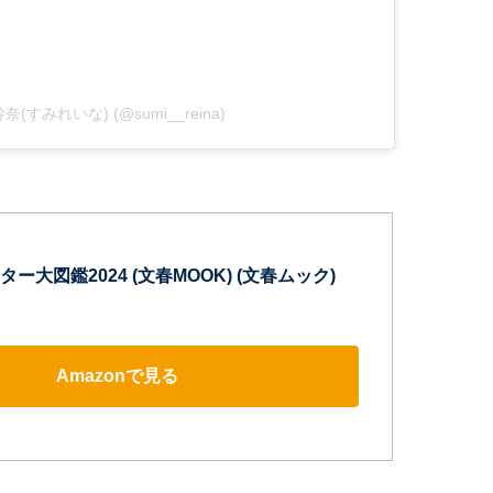
見玲奈(すみれいな) (@sumi__reina)
ー大図鑑2024 (文春MOOK) (文春ムック)
Amazonで見る