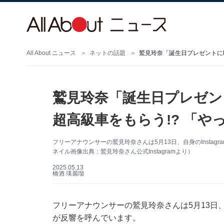
All About ニュース
ネットの話題
鷲見玲奈「誕生日プレゼントにB
鷲見玲奈「誕生日プレゼント
超高級車をもらう!? 「や
フリーアナウンサーの鷲見玲奈さんは5月13日、自身のInstag
ネイル画像出典：鷲見玲奈さん公式Instagramより）
2025.05.13
橋酒 瑛麗瑠
フリーアナウンサーの鷲見玲奈さんは5月13日、自
が反響を呼んでいます。