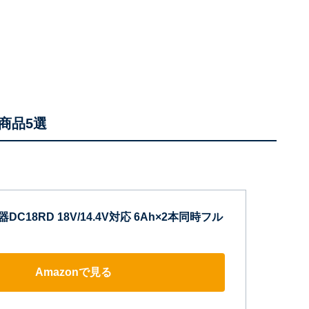
商品5選
DC18RD 18V/14.4V対応 6Ah×2本同時フル
Amazonで見る