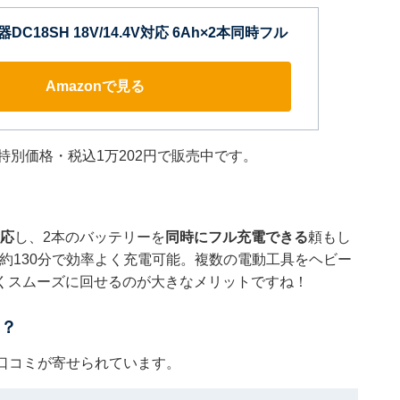
DC18SH 18V/14.4V対応 6Ah×2本同時フル
Amazonで見る
の特別価格・税込1万202円で販売中です。
対応
し、2本のバッテリーを
同時にフル充電できる
頼もし
に約130分で効率よく充電可能。複数の電動工具をヘビー
くスムーズに回せるのが大きなメリットですね！
は？
な口コミが寄せられています。