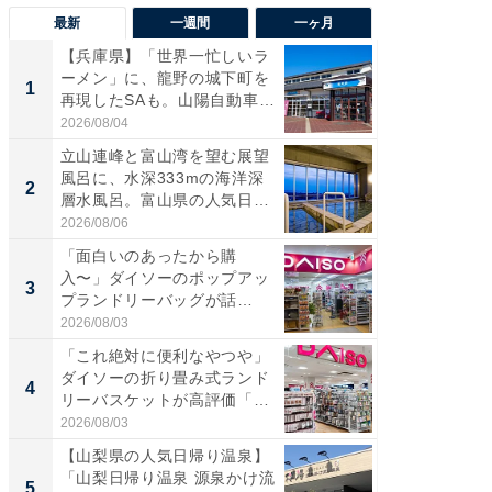
最新
一週間
一ヶ月
【兵庫県】「世界一忙しいラ
【兵庫
ーメン」に、龍野の城下町を
ーメン
1
1
再現したSAも。山陽自動車
再現した
道...
道...
2026/08/04
2026/08/0
立山連峰と富山湾を望む展望
【三重
風呂に、水深333mの海洋深
「鈴鹿天
2
2
層水風呂。富山県の人気日
は100
帰...
2026/08/06
2026/08/0
「面白いのあったから購
ステラ
入〜」ダイソーのポップアッ
詰め放題
3
3
プランドリーバッグが話
00円で「
題。“さま...
2026/08/03
2026/08/0
「これ絶対に便利なやつや」
「ミニオ
ダイソーの折り畳み式ランド
ッグ！ 
4
4
リーバスケットが高評価「使
ど、夏限
わ...
2026/08/03
2026/08/0
【山梨県の人気日帰り温泉】
【埼玉
「山梨日帰り温泉 源泉かけ流
「行田天
5
5