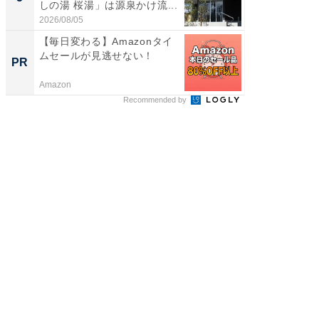
しの湯 桜湯」は源泉かけ流...
は和の
が...
2026/08/05
2026/08/0
【毎日変わる】Amazonタイ
すべて
ムセールが見逃せない！
るその
PR
PR
Amazon
COCO VIL
Recommended by