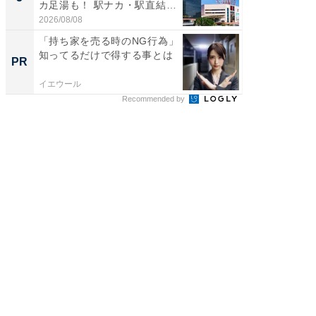
カ足湯も！ 駅ナカ・駅直結
層水風
ス...
帰...
2026/08/08
2026/08/0
「持ち家を売る時のNG行為」
「持ち家
知ってるだけで得する事とは
知って
PR
PR
イエウール
イエウー
Recommended by