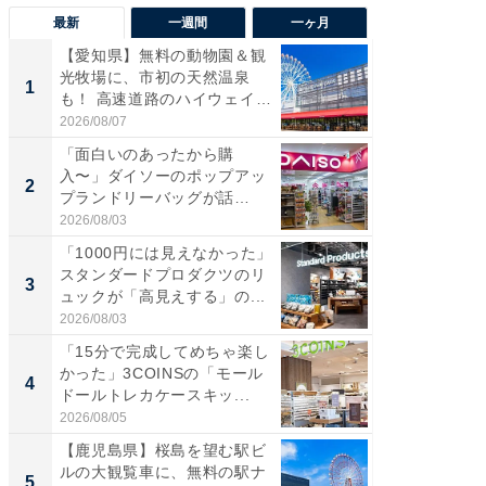
最新
一週間
一ヶ月
【愛知県】無料の動物園＆観
【兵庫
光牧場に、市初の天然温泉
ーメン
1
1
も！ 高速道路のハイウェイオ
再現した
ア...
道...
2026/08/07
2026/08/0
「面白いのあったから購
【三重
入〜」ダイソーのポップアッ
の直営
2
2
プランドリーバッグが話
ダ大判焼
題。“さま...
伊...
2026/08/03
2026/08/0
「1000円には見えなかった」
【千葉県
スタンダードプロダクツのリ
級マー
3
3
ュックが「高見えする」の...
ノベし
ー...
2026/08/03
2026/08/0
「15分で完成してめちゃ楽し
「100
かった」3COINSの「モール
スタン
4
4
ドールトレカケースキッ...
ュックが
2026/08/05
2026/08/0
【鹿児島県】桜島を望む駅ビ
立山連
ルの大観覧車に、無料の駅ナ
風呂に、
5
5