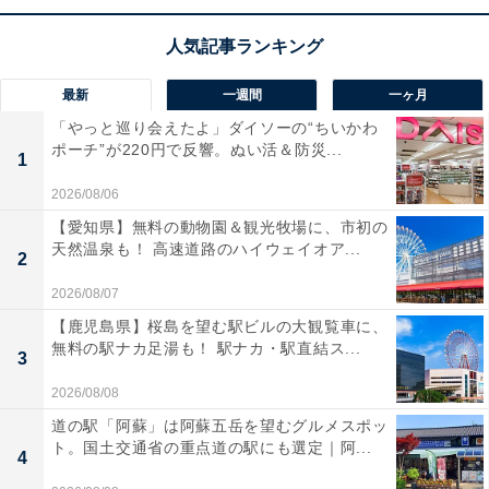
Mini LEDと直下型バックライトの採用により、圧倒的な
コントラストと輝度を実現した4K液晶テレビです。独自
のAI技術がシーンに応じて画質を自動調整し、地デジも
最新
一週間
一ヶ月
ネット動画も驚くほど鮮明に映し出します！ 立体音響の
「やっと巡り会えたよ」ダイソーの“ちいかわ
ポーチ”が220円で反響。ぬい活＆防災...
「Dolby Atmos」による迫力のサウンドや、番組を見逃
1
さないタイムシフトマシン機能も魅力ですね。
2026/08/06
【愛知県】無料の動物園＆観光牧場に、市初の
ユーザーからは「圧倒的に高画質」「音が非常に良い」
天然温泉も！ 高速道路のハイウェイオア...
2
という声があがっています。一方で、「画面が明るすぎ
2026/08/07
て画質調整が少し難しい」という声も。臨場感ある映像
【鹿児島県】桜島を望む駅ビルの大観覧車に、
とサウンドを自宅で満喫したい人や、録画の手間を省い
無料の駅ナカ足湯も！ 駅ナカ・駅直結ス...
3
てテレビを楽しみたい人には、おすすめの商品といえそ
2026/08/08
うです。
道の駅「阿蘇」は阿蘇五岳を望むグルメスポッ
ト。国土交通省の重点道の駅にも選定｜阿...
あわせて読みたい
4
【Amazonセール】Anker「急速充電器」が