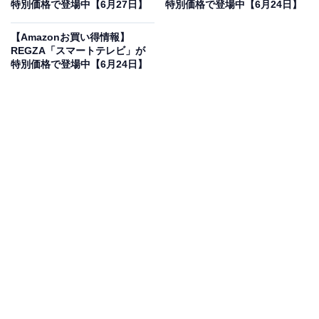
25％オフで登場
特別価格で登場中【6月27日】
特別価格で登場中【6月24日】
【Amazonお買い得情報】
REGZA「スマートテレビ」が
特別価格で登場中【6月24日】
REGZA(レグザ) テレビ 43インチ Mini LED 液晶 4K 倍速
43Z870R ネット動画 2画面機能 Dolby Atmos
Amazonで見る
REGZAのスマートテレビ「43Z870R」は現在25％オフ
の特別価格・税込15万7800円販売中です。
この商品のおすすめポイントは？