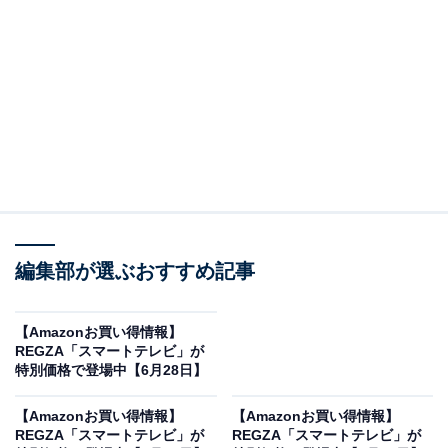
※以下のセール情報は6月28日20時現在のものです。値
段の変更、売り切れの場合もあります。
この記事の執筆者：
All About ニュース お買
いもの部
編集部が選ぶおすすめ記事
Amazonのセール商品から売れ筋ランキングまで、毎日のお買いも
のがもっと楽しく、もっとお得になる情報をお届け。編集部員によ
る独自レビューなど、ここでしか手に入らない情報も満載です。
...続きを読む
【Amazonお買い得情報】
REGZA「スマートテレビ」が
※本記事で紹介している商品の購入やサービスの利用により、売上の一部が
特別価格で登場中【6月28日】
オールアバウトに還元されることがあります。
【Amazonお買い得情報】
【Amazonお買い得情報】
REGZAの「スマートテレビ」が限定価格に！
REGZA「スマートテレビ」が
REGZA「スマートテレビ」が