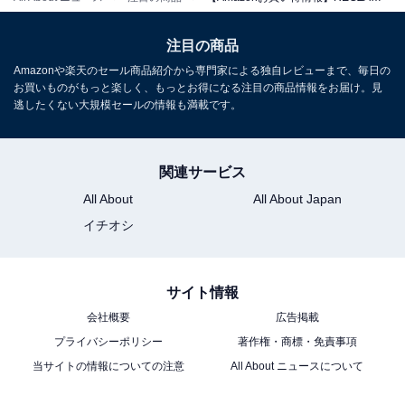
/ スマートテレビ / 2022年モデル)
Amazonで見る
注目の商品
Amazonや楽天のセール商品紹介から専門家による独自レビューまで、毎日の
お買いものがもっと楽しく、もっとお得になる注目の商品情報をお届け。見
逃したくない大規模セールの情報も満載です。
REGZA「40V35N」
関連サービス
All About
All About Japan
イチオシ
40インチ / フルハイビジョン/液晶/Airplay/ネット動画対
サイト情報
応 / 2024年モデル
会社概要
広告掲載
Amazonで見る
プライバシーポリシー
著作権・商標・免責事項
当サイトの情報についての注意
All About ニュースについて
REGZA「24V35N」