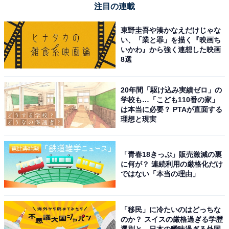
注目の連載
REGZA「32S25R」
東野圭吾や湊かなえだけじゃな
い、「業と罪」を描く『映画ち
いかわ』から強く連想した映画
8選
20年間「駆け込み実績ゼロ」の
学校も…「こども110番の家」
REGZA レグザ テレビ 32S25R (32インチ / ハイビジョン
は本当に必要？ PTAが直面する
テレビ/液晶/クリア音声/ダブルチューナー/裏番組録画 /
理想と現実
2025年モデル)
Amazonで見る
「青春18きっぷ」販売激減の裏
に何が？ 連続利用の厳格化だけ
ではない「本当の理由」
REGZA「24V35S」
「移民」に冷たいのはどっちな
のか？ スイスの厳格過ぎる学歴
選別と、日本の曖昧過ぎる外国