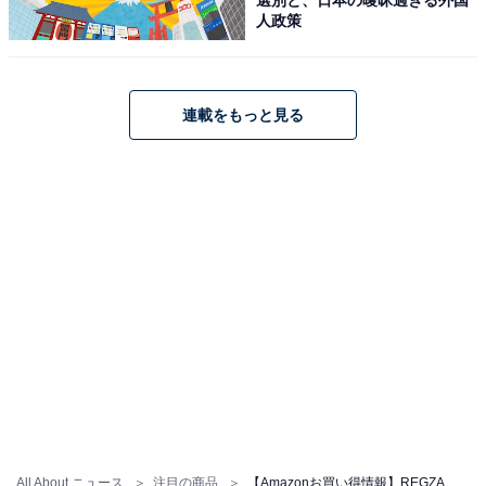
人政策
REGZA レグザ テレビ 24V35S (24インチ / ハイビジョン/
連載をもっと見る
液晶/Airplay/ネット動画対応 / 2026年モデル)
Amazonで見る
REGZA「55Z570L」
REGZA レグザ テレビ 55Z570L (55インチ / 4K テレビ/倍
速液晶/Dolby Atomos/ダブルチューナー / 2番組同時録画
All About ニュース
注目の商品
【Amazonお買い得情報】REGZA「スマートテレビ」が特別価格で登場中【6月28日】