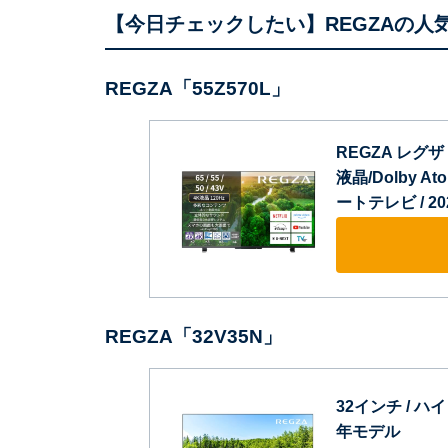
【今日チェックしたい】REGZAの人
REGZA「55Z570L」
REGZA レグザ 
液晶/Dolby A
ートテレビ / 2
REGZA「32V35N」
32インチ / ハイ
年モデル