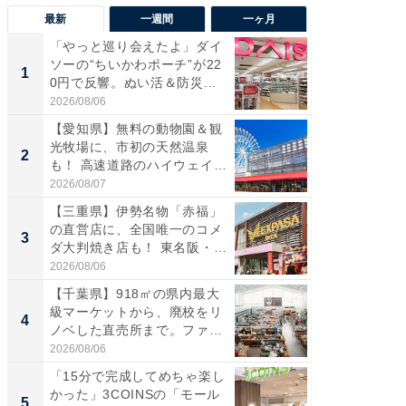
最新
一週間
一ヶ月
「やっと巡り会えたよ」ダイ
【兵庫
ソーの“ちいかわポーチ”が22
ーメン
1
1
0円で反響。ぬい活＆防災...
再現した
道...
2026/08/06
2026/08/0
【愛知県】無料の動物園＆観
【三重
光牧場に、市初の天然温泉
の直営
2
2
も！ 高速道路のハイウェイオ
ダ大判焼
ア...
伊...
2026/08/07
2026/08/0
【三重県】伊勢名物「赤福」
【千葉県
の直営店に、全国唯一のコメ
級マー
3
3
ダ大判焼き店も！ 東名阪・
ノベし
伊...
ー...
2026/08/06
2026/08/0
【千葉県】918㎡の県内最大
ステラ
級マーケットから、廃校をリ
詰め放題
4
4
ノベした直売所まで。ファ
00円で「
ー...
2026/08/06
2026/08/0
「15分で完成してめちゃ楽し
立山連
かった」3COINSの「モール
風呂に、
5
5