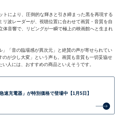
子ドットにより、圧倒的な輝きと引き締まった黒を再現する
とミリ波レーダーが、視聴位置に合わせて画質・音質を自
の立体音響で、リビングが一瞬で極上の映画館へと生まれ
ル」「音の臨場感が異次元」と絶賛の声が寄せられてい
すのが少し大変」という声も。画質も音質も一切妥協せ
たい人には、おすすめの商品といえそうです。
er「急速充電器」が特別価格で登場中【1月5日】