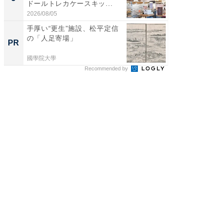
ドールトレカケースキッ...
層水風
帰...
2026/08/05
2026/08/0
手厚い“更生”施設、松平定信
人と環
の「人足寄場」
くと多
PR
PR
がる
國學院大學
國學院大
Recommended by