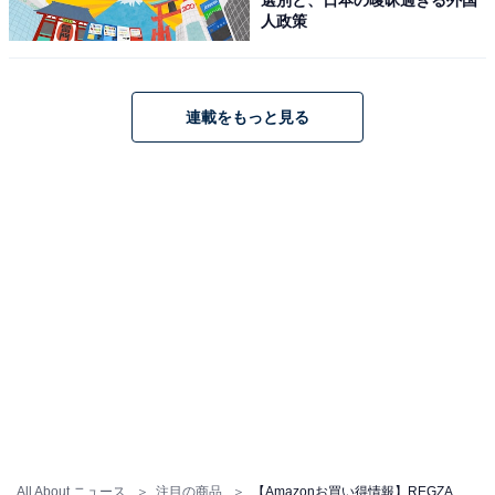
人政策
REGZA「43Z570L」
連載をもっと見る
REGZA レグザ テレビ 43Z570L (43インチ / 4K テレビ/倍
速液晶/Dolby Atomos/ダブルチューナー / 2番組同時録画
/ スマートテレビ / 2022年モデル)
Amazonで見る
REGZA「55Z875R」
All About ニュース
注目の商品
【Amazonお買い得情報】REGZA「スマートテレビ」が特別価格で登場中【6月24日】