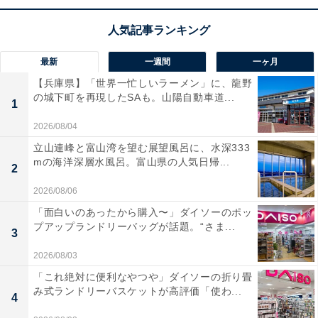
組提案など、快適な機能も充実しています。
ユーザーからは「映像が綺麗で動きがなめらか」「音が
最新
一週間
一ヶ月
パワフル」と高評価です。一方で、「機能が多くて操作
【兵庫県】「世界一忙しいラーメン」に、龍野
に慣れるまで少し時間がかかる」という声も。大画面で
の城下町を再現したSAも。山陽自動車道...
1
迫力ある映像と音を満喫したい人や、ネット動画をよく
2026/08/04
見る人には、おすすめの商品といえそうです。
立山連峰と富山湾を望む展望風呂に、水深333
mの海洋深層水風呂。富山県の人気日帰...
あわせて読みたい
2
【Amazonお買い得情報】Pioneer「車載ス
2026/08/06
ピーカー」が特別価格で登場中【4月22日】
「面白いのあったから購入〜」ダイソーのポッ
プアップランドリーバッグが話題。“さま...
3
2026/08/03
「これ絶対に便利なやつや」ダイソーの折り畳
み式ランドリーバスケットが高評価「使わ...
4