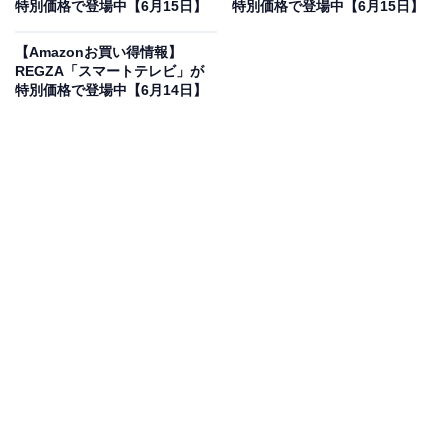
特別価格で登場中【6月15日】
特別価格で登場中【6月15日】
REGZA レグザ テレビ 55E670R (55インチ / 4K テレビ/倍
速液晶/Dolby Atomos ウーファー搭載/ダブルチューナー/
【Amazonお買い得情報】
ダブルウィンドウ AirPlay2対応 / スマートテレビ / 2025
REGZA「スマートテレビ」が
年モデル)
特別価格で登場中【6月14日】
Amazonで見る
REGZAのスマートテレビ「55E670R」は現在29％オフ
の特別価格・税込12万4991円販売中です。
この商品のおすすめポイントは？
進化した「レグザエンジンZR」搭載の55インチ4Kテレ
ビです！ 120Hzの倍速液晶パネルを採用し、スポーツや
映画の激しい動きもクッキリ滑らかに再現。さらにウー
ファーを内蔵した立体音響システムにより、テレビ単体
でも映画館のような臨場感あるサウンドを楽しめるのが
魅力です。ネット動画のダイレクトボタンやAIによる番