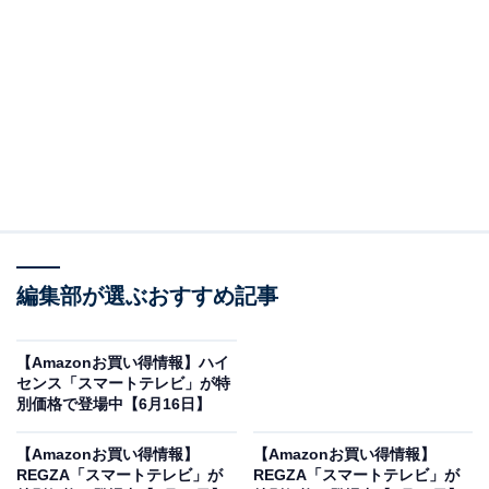
※以下のセール情報は6月24日13時現在のものです。値
段の変更、売り切れの場合もあります。
※本記事で紹介している商品の購入やサービスの利用により、売上の一部が
オールアバウトに還元されることがあります。
REGZAの「スマートテレビ」が限定価格に！
29％オフで登場
編集部が選ぶおすすめ記事
【Amazonお買い得情報】ハイ
センス「スマートテレビ」が特
別価格で登場中【6月16日】
【Amazonお買い得情報】
【Amazonお買い得情報】
REGZA「スマートテレビ」が
REGZA「スマートテレビ」が