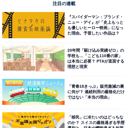
注目の連載
REGZA レグザ テレビ 55Z570L (55インチ / 4K テレビ/倍
速液晶/Dolby Atomos/ダブルチューナー / 2番組同時録画
『スパイダーマン：ブランド・
/ スマートテレビ / 2022年モデル)
ニュー・デイ』が「史上もっと
Amazonで見る
も優しいヒーロー映画」になっ
た理由。予習したい作品は？
REGZA「50Z570L」
20年間「駆け込み実績ゼロ」の
学校も…「こども110番の家」
は本当に必要？ PTAが直面する
理想と現実
「青春18きっぷ」販売激減の裏
に何が？ 連続利用の厳格化だけ
ではない「本当の理由」
REGZA レグザ テレビ 50Z570L (50インチ / 4K テレビ/倍
速液晶/Dolby Atomos/ダブルチューナー / 2番組同時録画
/ スマートテレビ / 2022年モデル)
「移民」に冷たいのはどっちな
のか？ スイスの厳格過ぎる学歴
Amazonで見る
選別と、日本の曖昧過ぎる外国