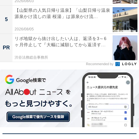
2026/08/03
【山梨県の人気日帰り温泉】「山梨日帰り温泉
源泉かけ流しの湯 桜湯」は源泉かけ流...
5
2026/08/05
リボ地獄から抜け出したい人は、返済を3～6
ヶ月停止して『大幅に減額してから返済す...
PR
渋谷法務総合事務所
Recommended by
【今日チェックしたい】REGZAの人気商品5選
REGZA「55Z570L」