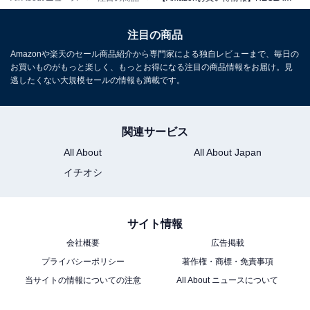
注目の商品
Amazonや楽天のセール商品紹介から専門家による独自レビューまで、毎日の
お買いものがもっと楽しく、もっとお得になる注目の商品情報をお届け。見
逃したくない大規模セールの情報も満載です。
REGZA(レグザ) テレビ 55インチ Mini LED 液晶 4K 倍速
55Z875R ネット動画 2画面機能 Dolby Atmos
関連サービス
Amazonで見る
All About
All About Japan
イチオシ
REGZA「65Z875R」
サイト情報
会社概要
広告掲載
プライバシーポリシー
著作権・商標・免責事項
当サイトの情報についての注意
All About ニュースについて