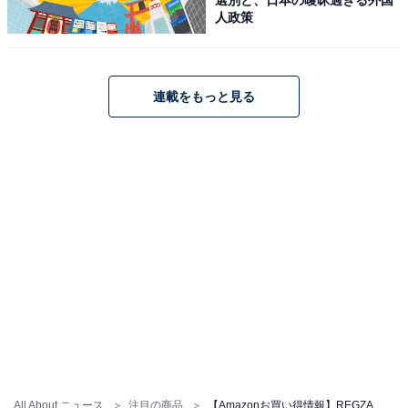
人政策
REGZA レグザ テレビ 43E670R (43インチ / 4K テレビ/倍
連載をもっと見る
速液晶/Dolby Atomos ウーファー搭載/ダブルチューナー/
ダブルウィンドウ AirPlay2対応 / スマートテレビ / 2025
年モデル)
Amazonで見る
REGZA「65Z570L」
All About ニュース
注目の商品
【Amazonお買い得情報】REGZA「スマートテレビ」が特別価格で登場中【6月15日】