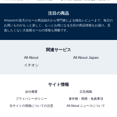
REGZA レグザ テレビ 65Z570L (65インチ / 4K テレビ/倍
速液晶/Dolby Atomos/ダブルチューナー / 2番組同時録画
注目の商品
/ スマートテレビ / 2022年モデル)
Amazonや楽天のセール商品紹介から専門家による独自レビューまで、毎日の
Amazonで見る
お買いものがもっと楽しく、もっとお得になる注目の商品情報をお届け。見
逃したくない大規模セールの情報も満載です。
REGZA「32S25R」
関連サービス
All About
All About Japan
イチオシ
サイト情報
会社概要
広告掲載
REGZA レグザ テレビ 32S25R (32インチ / ハイビジョン
テレビ/液晶/クリア音声/ダブルチューナー/裏番組録画 /
プライバシーポリシー
著作権・商標・免責事項
2025年モデル)
当サイトの情報についての注意
All About ニュースについて
Amazonで見る