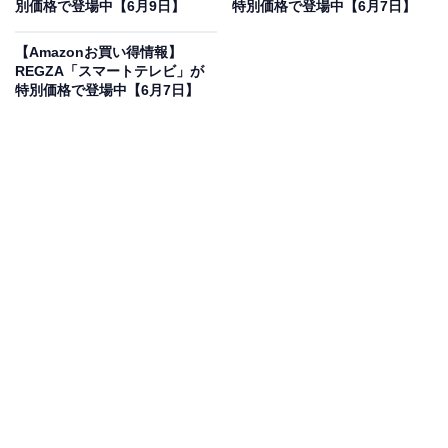
27％オフで登場
別価格で登場中【6月9日】
特別価格で登場中【6月7日】
【Amazonお買い得情報】
REGZA「スマートテレビ」が
特別価格で登場中【6月7日】
40インチ / フルハイビジョン/液晶/Airplay/ネット動画対
応 / 2024年モデル
Amazonで見る
REGZAのスマートテレビ「40V35N」は現在27％オフの
特別価格・税込4万4470円販売中です。
この商品のおすすめポイントは？
薄型で軽く、一人でも設置しやすい40インチのフルハイ