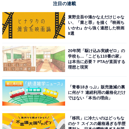
注目の連載
REGZA「55Z870N」
東野圭吾や湊かなえだけじゃな
い、「業と罪」を描く『映画ち
いかわ』から強く連想した映画
8選
20年間「駆け込み実績ゼロ」の
学校も…「こども110番の家」
は本当に必要？ PTAが直面する
REGZA 55インチ Mini LED 55Z870N スマートテレビ
理想と現実
Dolby Atmos対応 2024年モデル
Amazonで見る
「青春18きっぷ」販売激減の裏
に何が？ 連続利用の厳格化だけ
ではない「本当の理由」
REGZA「43E670R」
「移民」に冷たいのはどっちな
のか？ スイスの厳格過ぎる学歴
選別と、日本の曖昧過ぎる外国