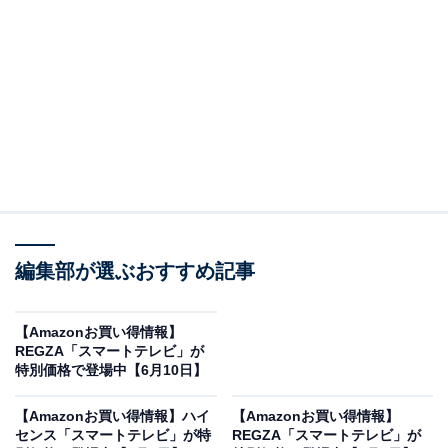
※以下のセール情報は6月15日13時現在のものです。値
段の変更、売り切れの場合もあります。
この記事の執筆者：
All About ニュース お買
いもの部
編集部が選ぶおすすめ記事
Amazonのセール商品から売れ筋ランキングまで、毎日のお買いも
のがもっと楽しく、もっとお得になる情報をお届け。編集部員によ
る独自レビューなど、ここでしか手に入らない情報も満載です。
...続きを読む
【Amazonお買い得情報】
REGZA「スマートテレビ」が
※本記事で紹介している商品の購入やサービスの利用により、売上の一部が
特別価格で登場中【6月10日】
オールアバウトに還元されることがあります。
【Amazonお買い得情報】ハイ
【Amazonお買い得情報】
REGZAの「スマートテレビ」が限定価格に！
センス「スマートテレビ」が特
REGZA「スマートテレビ」が