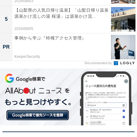
2026/08/03
【Amazonお買い得情報】Pioneer「車載ス
【山梨県の人気日帰り温泉】「山梨日帰り温泉
ピーカー」が特別価格で登場中【4月22日】
源泉かけ流しの湯 桜湯」は源泉かけ流...
5
2026/08/05
事例から学ぶ『特権アクセス管理』
PR
KeeperSecurity
Recommended by
【今日チェックしたい】REGZAの人気商品5選