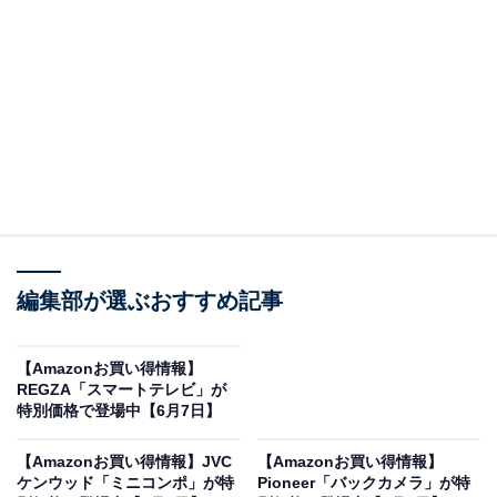
※以下のセール情報は6月9日13時現在のものです。値段
の変更、売り切れの場合もあります。
この記事の執筆者：
All About ニュース お買
いもの部
編集部が選ぶおすすめ記事
Amazonのセール商品から売れ筋ランキングまで、毎日のお買いも
のがもっと楽しく、もっとお得になる情報をお届け。編集部員によ
る独自レビューなど、ここでしか手に入らない情報も満載です。
...続きを読む
【Amazonお買い得情報】
REGZA「スマートテレビ」が
※本記事で紹介している商品の購入やサービスの利用により、売上の一部が
特別価格で登場中【6月7日】
オールアバウトに還元されることがあります。
【Amazonお買い得情報】JVC
【Amazonお買い得情報】
ハイセンスの「スマートテレビ」が限定価格に！
ケンウッド「ミニコンポ」が特
Pioneer「バックカメラ」が特