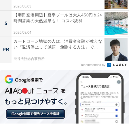
ミニLEDの映像が驚くほど鮮やかで映画の暗いシー
2026/08/03
ンもきれいに見えます
【羽田空港周辺】夏季プールは大人450円＆24
時間営業の天然温泉も！ コスパ抜群...
5
2026/08/04
スピーカーの音質がとても良く外部スピーカーなし
カードローン地獄の人は、消費者金融が教えな
でも大満足の臨場感です
い『返済停止して減額・免除する方法』で...
PR
渋谷法務総合事務所
Recommended by
65インチの大画面でネット動画やゲームが滑らかに
動いて毎日感動しています
リビングで臨場感あふれる圧倒的な映像美とサウンドを
満喫したい人には、おすすめの商品といえそうです。
あわせて読みたい