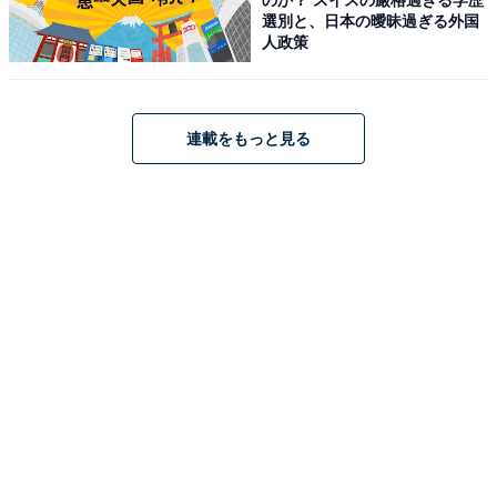
ハイセンス「32E40R」
選別と、日本の曖昧過ぎる外国
人政策
連載をもっと見る
ハイセンス【3年保証】32V型 32E40R フルハイビジョン
液晶 テレビ ネット動画 Alexa ゲームモード AirPlay2
Bluetooth
Amazonで見る
ハイセンス「55E80R」