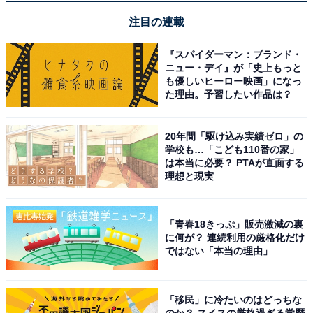
【Amazonお買い得情報】REGZA「スマート
テレビ」が特別価格で登場中【6月7日】
注目の連載
『スパイダーマン：ブランド・
ニュー・デイ』が「史上もっと
も優しいヒーロー映画」になっ
た理由。予習したい作品は？
20年間「駆け込み実績ゼロ」の
学校も…「こども110番の家」
は本当に必要？ PTAが直面する
理想と現実
「青春18きっぷ」販売激減の裏
に何が？ 連続利用の厳格化だけ
ではない「本当の理由」
【今日チェックしたい】ハイセンスの人気商品5選
「移民」に冷たいのはどっちな
のか？ スイスの厳格過ぎる学歴