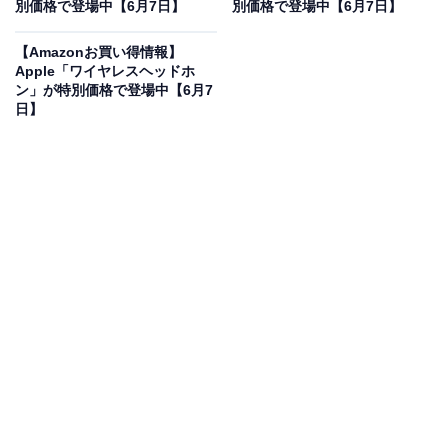
15％オフで登場
別価格で登場中【6月7日】
別価格で登場中【6月7日】
【Amazonお買い得情報】
Apple「ワイヤレスヘッドホ
ン」が特別価格で登場中【6月7
日】
【Amazon.co.jp限定】ハイセンス【3年保証】65V型
65E80R 4K Mini LED PRO 2.1.2ch 量子ドット 倍速パネ
ル ネット動画 スマート 2画面 ダブル録画 チューナー内蔵
ゲームモード Alexa AirPlay2 液晶 テレビ
Amazonで見る
ハイセンスのスマートテレビ「65E80R」は現在15％オ
フの特別価格・税込15万1836円で販売中です。
この商品のおすすめポイントは？