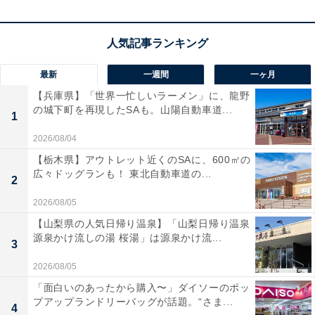
Mini LED PROと量子ドット技術
を採用し、圧倒的な明
るさと鮮やかな色彩で極上の映像美を楽しめる65V型4K
テレビです。
2.1.2chの立体音響システム
を搭載してお
最新
一週間
一ヶ月
り、映画館さながらの臨場感あふれるサウンドが部屋中
を包み込みます！
【兵庫県】「世界一忙しいラーメン」に、龍野
の城下町を再現したSAも。山陽自動車道...
1
倍速パネルや充実したゲームモードも備え、ネット動画
2026/08/04
からゲームまで大画面で滑らかに堪能できるのが嬉しい
【栃木県】アウトレット近くのSAに、600㎡の
広々ドッグランも！ 東北自動車道の...
ですね。
2
2026/08/05
ハイセンスのスマートテレビ「65E80R」の口コミ
【山梨県の人気日帰り温泉】「山梨日帰り温泉
は？
源泉かけ流しの湯 桜湯」は源泉かけ流...
3
ハイセンスのスマートテレビ「65E80R」には以下のよ
2026/08/05
うな口コミが寄せられています。
「面白いのあったから購入〜」ダイソーのポッ
プアップランドリーバッグが話題。“さま...
4