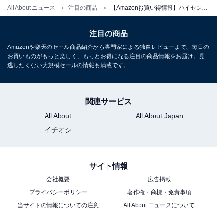
All About ニュース
注目の商品
【Amazonお買い得情報】ハイセンス「スマートテレビ」が特別価格で登場中【6月9日】
注目の商品
【Amazon.co.jp限定】ハイセンス【3年保証】55V型
55E80R 4K Mini LED PRO 2.1.2ch 量子ドット 倍速パネ
Amazonや楽天のセール商品紹介から専門家による独自レビューまで、毎日の
ル ネット動画 スマート 2画面 ダブル録画 チューナー内蔵
お買いものがもっと楽しく、もっとお得になる注目の商品情報をお届け。見
ゲームモード Alexa AirPlay2 液晶 テレビ
逃したくない大規模セールの情報も満載です。
Amazonで見る
関連サービス
All About
All About Japan
ハイセンス「50E7N」
イチオシ
サイト情報
会社概要
広告掲載
プライバシーポリシー
著作権・商標・免責事項
当サイトの情報についての注意
All About ニュースについて
【Amazon.co.jp限定】ハイセンス【3年保証】50V型
50E7N 4K 量子ドット 倍速パネル 144Hz VRR ゲームモー