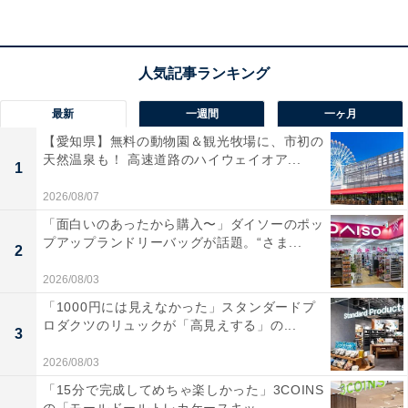
能性が魅力です。
ユーザーからは「部屋の雰囲気が一気におしゃれになっ
た」「配線がなくてスッキリ置ける」と、デザイン性と
最新
一週間
一ヶ月
手軽さが大好評。一方で、「音質にこだわり抜きたい本
【愛知県】無料の動物園＆観光牧場に、市初の
格派には少し物足りないかも」という声もあります。手
天然温泉も！ 高速道路のハイウェイオア...
軽に心地よい音楽のある暮らしを始めたい方や、インテ
1
リアに馴染むオーディオをお探しの方にぴったりの一台
2026/08/07
です。
「面白いのあったから購入〜」ダイソーのポッ
プアップランドリーバッグが話題。“さま...
2
あわせて読みたい
2026/08/03
【Amazonお買い得情報】Pioneer「車載ス
「1000円には見えなかった」スタンダードプ
ピーカー」が特別価格で登場中【4月22日】
ロダクツのリュックが「高見えする」の...
3
2026/08/03
「15分で完成してめちゃ楽しかった」3COINS