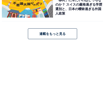
Bluetooth対応 ラジオ(ワイドFM) USB再生
のか？ スイスの厳格過ぎる学歴
選別と、日本の曖昧過ぎる外国
Amazonで見る
人政策
JVCケンウッド「EX-HR10000」
連載をもっと見る
JVCケンウッド Victor EX-HR10000 ミニコンポ
Bluetooth ウッドコーン Premium 【特別限定商品】ハイ
レゾ再生 FM USB
Amazonで見る