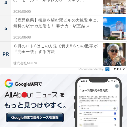
の「モールドールトレカケースキッ...
4
2026/08/05
【鹿児島県】桜島を望む駅ビルの大観覧車に、
無料の駅ナカ足湯も！ 駅ナカ・駅直結ス...
5
2026/08/08
８月のロト6はこの方法で買え!!６つの数字が
『完全一致』する方法
PR
株式会社MURA
Recommended by
【今日チェックしたい】JVCケンウッドの人気商
品5選
JVCケンウッド「EX-S55-T」