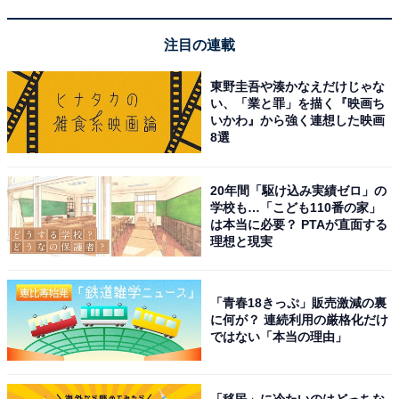
注目の連載
東野圭吾や湊かなえだけじゃな
JVCケンウッド EX-S55-T ウッドコーンシリーズ
い、「業と罪」を描く『映画ち
Bluetooth搭載 ハイレゾ音源再生 録音対応USB端子搭載
いかわ』から強く連想した映画
コンパクトコンポーネントシステム ブラウン
8選
Amazonで見る
20年間「駆け込み実績ゼロ」の
学校も…「こども110番の家」
は本当に必要？ PTAが直面する
JVCケンウッド「LCA-10」
理想と現実
「青春18きっぷ」販売激減の裏
に何が？ 連続利用の厳格化だけ
ではない「本当の理由」
JVCケンウッド KENWOOD LCA-10 コンパクトCDコンポ
「移民」に冷たいのはどっちな