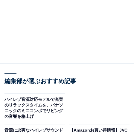
※以下のセール情報は6月7日17時45分現在のものです。
値段の変更、売り切れの場合もあります。
※本記事で紹介している商品の購入やサービスの利用により、売上の一部が
オールアバウトに還元されることがあります。
JVCケンウッドの「ミニコンポ」が限定価格に！
12％オフで登場
編集部が選ぶおすすめ記事
ハイレゾ音源対応モデルで充実
のリラックスタイムを。パナソ
ニックのミニコンポでリビング
の音響を格上げ
音源に忠実なハイレゾサウンド
【Amazonお買い得情報】JVC