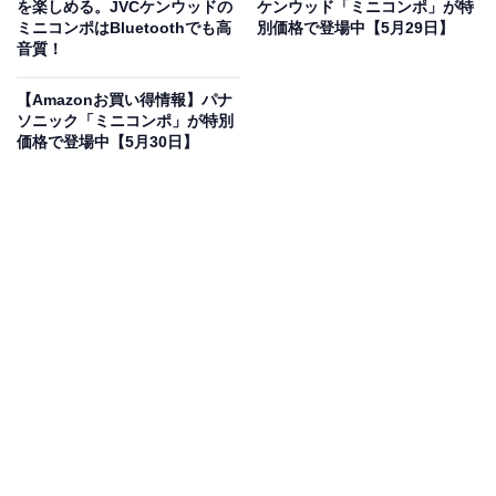
を楽しめる。JVCケンウッドの
ケンウッド「ミニコンポ」が特
JVCケンウッド JVC NX-W30 ミニコンポ Bluetooth 4.2
ミニコンポはBluetoothでも高
別価格で登場中【5月29日】
EDR 搭載 ウッドキャビネット ウォールナット
音質！
ONEBODY CD/FM/USB/スマホ対応 スリープタイマー搭
載
【Amazonお買い得情報】パナ
Amazonで見る
ソニック「ミニコンポ」が特別
価格で登場中【5月30日】
JVCケンウッドのミニコンポ「NX-W30」は現在12％オ
フの特別価格・税込2万6278円販売中です。
この商品のおすすめポイントは？
ぬくもりのあるウッドキャビネットが印象的な、JVCの
一体型ミニコンポ「NX-W30」です！ インテリアに美し
く溶け込むウォールナット仕上げのデザインが特徴で、
リビングや寝室に置くだけで上質な空間を演出してくれ
ます。CDの再生はもちろん、Bluetoothによるスマホ接
続、USB、FMラジオまでこれ1台で楽しめるマルチな機