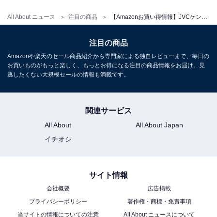
JVCケンウッド「EX-D6SET」
All About ニュース
注目の商品
【Amazonお買い得情報】JVCケンウッド「ミニコンポ」が特別価格で登場中【6月7日】
注目の商品
Amazonや楽天のセール商品紹介から専門家による独自レビューまで、毎日の
お買いものがもっと楽しく、もっとお得になる注目の商品情報をお届け。見
逃したくない大規模セールの情報も満載です。
JVCケンウッド Victor EX-D6SET ミニコンポ EX-D6 & オ
関連サービス
ーディオボード LK-EX10 セット Bluetooth ウッドコーン
シリーズ ハイレゾ音源 CD FM/AM USB再生/録音
All About
All About Japan
Amazonで見る
イチオシ
JVCケンウッド「EX-D6」
サイト情報
会社概要
広告掲載
プライバシーポリシー
著作権・商標・免責事項
当サイトの情報についての注意
All About ニュースについて