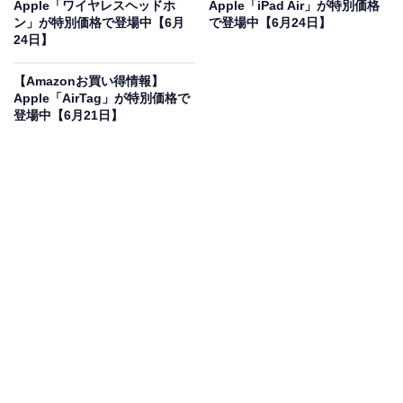
Apple「ワイヤレスヘッドホ
Apple「iPad Air」が特別価格
Apple Magic Keyboard（テンキー付き）- 日本語
ン」が特別価格で登場中【6月
で登場中【6月24日】
（JIS） - シルバー
24日】
Amazonで見る
【Amazonお買い得情報】
Apple「AirTag」が特別価格で
登場中【6月21日】
Appleのキーボード「Magic Keyboard（テンキー付き）-
日本語（JIS）」は現在5％オフの特別価格・税込1万
7808円販売中です。
この商品のおすすめポイントは？
テンキー付きで、数字入力やスプレッドシートの作業が
劇的にスムーズになるワイヤレスキーボードです。おな
じみのスリムで美しいデザインは、デスク上をスタイリ
ッシュに格上げしてくれますね！ 独自のシザー構造を採
用しており、低プロファイルながらもしっかりとした快
適なタイピングを叶えます。MacやiPadと自動でペアリ