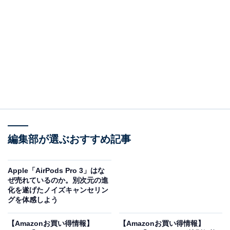
※以下のセール情報は6月28日17時45分現在のもので
す。値段の変更、売り切れの場合もあります。
※本記事で紹介している商品の購入やサービスの利用により、売上の一部が
オールアバウトに還元されることがあります。
Appleの「キーボード」が限定価格に！ 5％オフで
登場
編集部が選ぶおすすめ記事
Apple「AirPods Pro 3」はな
ぜ売れているのか。別次元の進
化を遂げたノイズキャンセリン
グを体感しよう
【Amazonお買い得情報】
【Amazonお買い得情報】