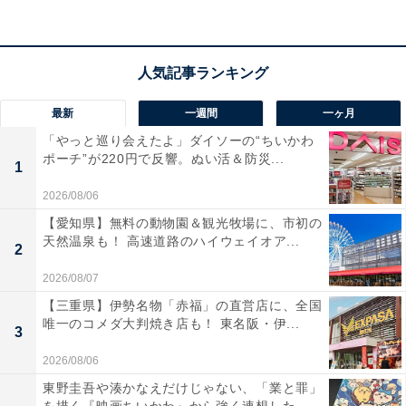
ングされるため、設定の手間なくすぐに使い始められる
のも魅力です。
ユーザーからは「タイピングが心地よい」「充電が長持
ちする」という声があがっています。一方で、「持ち運
最新
一週間
一ヶ月
びには少しサイズが大きい」という声も。デスクワーク
「やっと巡り会えたよ」ダイソーの“ちいかわ
で数字入力を効率化したい人や、Apple製品で環境を統
ポーチ”が220円で反響。ぬい活＆防災...
1
一したい人には、おすすめの商品といえそうです。
2026/08/06
【愛知県】無料の動物園＆観光牧場に、市初の
あわせて読みたい
天然温泉も！ 高速道路のハイウェイオア...
2
【Amazonセール】Anker「急速充電器」が
特別価格で登場中【2月28日】
2026/08/07
【三重県】伊勢名物「赤福」の直営店に、全国
唯一のコメダ大判焼き店も！ 東名阪・伊...
3
2026/08/06
東野圭吾や湊かなえだけじゃない、「業と罪」