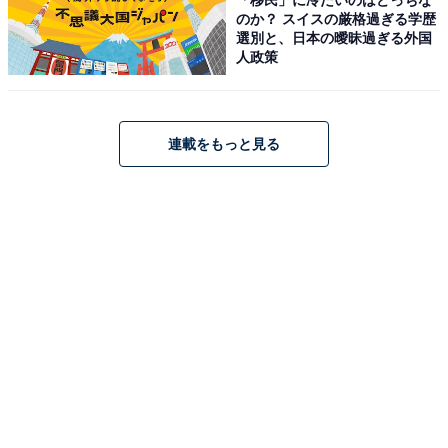
Amazonで見る
のか？ スイスの厳格過ぎる学歴
選別と、日本の曖昧過ぎる外国
人政策
Apple「11インチ iPad」
連載をもっと見る
Apple 11 インチ iPad (A16): 11 インチモデル、Liquid
Retina ディスプレイ、512GB、Wi-Fi 6 + 5G 携帯電話通
信、12MP フロント/12MP バックカメラ、Touch ID、一
日中使えるバッテリー - ピンク
Amazonで見る