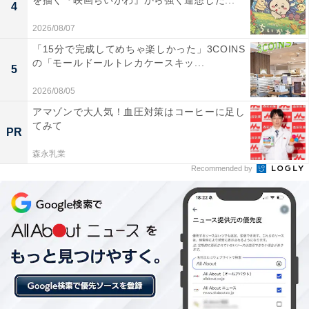
を描く『映画ちいかわ』から強く連想した...
4
2026/08/07
「15分で完成してめちゃ楽しかった」3COINS
の「モールドールトレカケースキッ...
5
2026/08/05
アマゾンで大人気！血圧対策はコーヒーに足し
てみて
PR
森永乳業
【今日チェックしたい】Appleの人気商品5選
Recommended by
Apple「Touch ID搭載Magic Keyboard（テンキー付
き）- 日本語（JIS）」