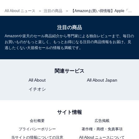
Apple「Apple Pencil Pro」
All About ニュース
注目の商品
【Amazonお買い得情報】Apple「キーボード」が特別価格で登場中【6月28日】
注目の商品
Amazonや楽天のセール商品紹介から専門家による独自レビューまで、毎日の
お買いものがもっと楽しく、もっとお得になる注目の商品情報をお届け。見
逃したくない大規模セールの情報も満載です。
Apple Pencil Pro
関連サービス
Amazonで見る
All About
All About Japan
イチオシ
Apple「40Wダイナミック電源アダプタ（最大60W対
応）」
サイト情報
会社概要
広告掲載
プライバシーポリシー
著作権・商標・免責事項
当サイトの情報についての注意
All About ニュースについて