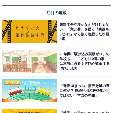
注目の連載
Appleシリコン搭載Macモデル用Touch ID搭載Magic
Keyboard(テンキー付き)- 日本語(JIS)- ホワイトキー ​​​​​​​
東野圭吾や湊かなえだけじゃな
い、「業と罪」を描く『映画ち
Amazonで見る
いかわ』から強く連想した映画
8選
Apple「Touch ID搭載Magic Keyboard - 英語
20年間「駆け込み実績ゼロ」の
（US）」
学校も…「こども110番の家」
は本当に必要？ PTAが直面する
理想と現実
「青春18きっぷ」販売激減の裏
に何が？ 連続利用の厳格化だけ
ではない「本当の理由」
Appleシリコン搭載Macモデル用Touch ID搭載Magic
Keyboard - 日本語(JIS) ​​​​​​​
「移民」に冷たいのはどっちな