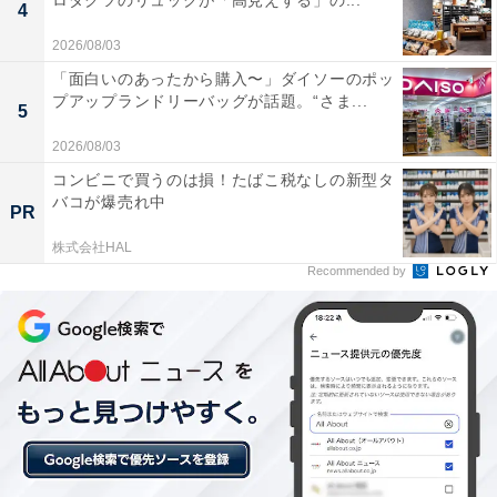
ロダクツのリュックが「高見えする」の...
【Amazonセール】Anker「急速充電器」が
4
特別価格で登場中【1月5日】
2026/08/03
「面白いのあったから購入〜」ダイソーのポッ
プアップランドリーバッグが話題。“さま...
5
2026/08/03
コンビニで買うのは損！たばこ税なしの新型タ
バコが爆売れ中
PR
株式会社HAL
Recommended by
【今日チェックしたい】Appleの人気商品5選