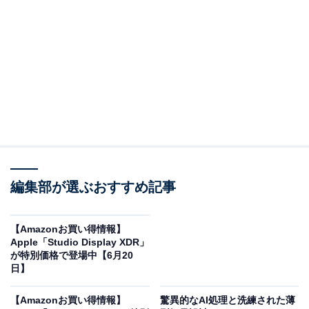
※以下のセール情報は6月21日20時現在のものです。値
段の変更、売り切れの場合もあります。
この記事の執筆者：
All About ニュース お買
いもの部
編集部が選ぶおすすめ記事
Amazonのセール商品から売れ筋ランキングまで、毎日のお買いも
のがもっと楽しく、もっとお得になる情報をお届け。編集部員によ
る独自レビューなど、ここでしか手に入らない情報も満載です。
...続きを読む
【Amazonお買い得情報】
Apple「Studio Display XDR」
※本記事で紹介している商品の購入やサービスの利用により、売上の一部が
が特別価格で登場中【6月20
オールアバウトに還元されることがあります。
日】
Appleの「AirTag」が限定価格に！ 14％オフで登
【Amazonお買い得情報】
驚異的なAI処理と洗練された薄