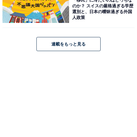
のか？ スイスの厳格過ぎる学歴
選別と、日本の曖昧過ぎる外国
人政策
連載をもっと見る
Apple AirPods 4 アクティブノイズ キャンセリング搭
載、ワイヤレスイヤホン、Bluetooth 5.3、ライブ翻訳、
適応型オーディオ、外部音取り込みモード、パーソナライ
ズされた空間オーディオ、USB-C充電ケース、ワイヤレス
充電、H2チップ、防塵性能と耐汗耐水性能、「探す」対
応、Qi充電
Amazonで見る
Apple「Apple Watch SE 3」