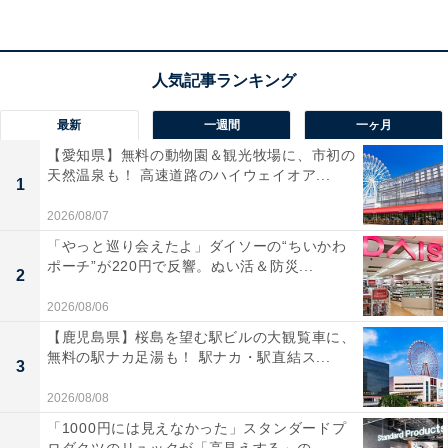
iPhoneやiPadの「探す」アプリで、大切なものの位置を
簡単に見つけられる第2世代のAirTag4個入りです！ 探せ
る範囲が従来より最大1.5倍に広がり、「正確な場所を見
つける」機能でよりスムーズに目的地へ導いてくれま
最新
一週間
一ヶ月
す。内蔵スピーカーから音を鳴らすことも可能。優れた
【愛知県】無料の動物園＆観光牧場に、市初の
天然温泉も！ 高速道路のハイウェイオア...
耐水・防塵設計なので、鍵やバッグ、旅先のスーツケー
1
スなど、どこへでも安心して持ち出せるのが魅力です。
2026/08/07
「やっと巡り会えたよ」ダイソーの“ちいかわ
ユーザーからは「探せる範囲が広がり安心感が増した」
ポーチ”が220円で反響。ぬい活＆防災...
2
「家族でシェアできて便利」と絶賛されています。一方
2026/08/06
で、「厚みがあるので財布のカード入れには入れにく
【鹿児島県】桜島を望む駅ビルの大観覧車に、
い」という声も。持ち物の紛失を未然に防ぎたい人に
無料の駅ナカ足湯も！ 駅ナカ・駅直結ス...
3
は、おすすめの商品といえそうです。
2026/08/08
あわせて読みたい
「1000円には見えなかった」スタンダードプ