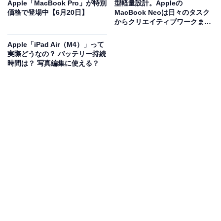
場
Apple「MacBook Pro」が特別
型軽量設計。Appleの
価格で登場中【6月20日】
MacBook Neoは日々のタスク
からクリエイティブワークまで
快適にこなせる大人気モデル
Apple「iPad Air（M4）」って
実際どうなの？ バッテリー持続
時間は？ 写真編集に使える？
Apple AirTag 4個入り（第2世代）：紛失防止タグ、音で
探せる、耐水 防塵 iPhone/iPad「探す」ネットワーク対
応 、探せる範囲が最大1.5 倍に広がった「正確な場所を見
つける」機能搭載
Amazonで見る
Appleの「AirTag 4個入り（第2世代）」は現在14％オフ
の特別価格・税込1万4663円販売中です。
この商品のおすすめポイントは？