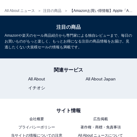
All About ニュース
注目の商品
【Amazonお買い得情報】Apple「AirTag」が特別価格で登場中【6月21日】
注目の商品
Apple Watch SE 3(GPSモデル)- 44mmミッドナイトアル
Amazonや楽天のセール商品紹介から専門家による独自レビューまで、毎日の
ミニウムケースとミッドナイトスポーツバンド - S/M
お買いものがもっと楽しく、もっとお得になる注目の商品情報をお届け。見
Amazonで見る
逃したくない大規模セールの情報も満載です。
Apple「11インチ iPad」
関連サービス
All About
All About Japan
イチオシ
サイト情報
会社概要
広告掲載
プライバシーポリシー
著作権・商標・免責事項
Apple 11 インチ iPad (A16): 11 インチモデル、Liquid
Retina ディスプレイ、128GB、Wi-Fi 6、12MP フロン
当サイトの情報についての注意
All About ニュースについて