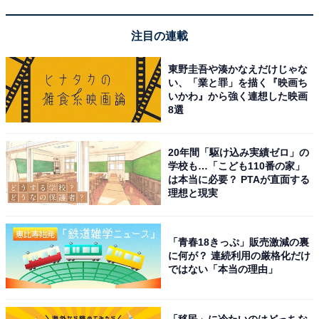
Apple「AirTag（第2世代）」
注目の連載
東野圭吾や湊かなえだけじゃな
い、「業と罪」を描く『映画ち
いかわ』から強く連想した映画
8選
Apple AirTag（第2世代）：紛失防止タグ、音で探せる、
20年間「駆け込み実績ゼロ」の
耐水 防塵 iPhone/iPad「探す」ネットワーク対応、探せ
学校も…「こども110番の家」
る範囲が最大1.5 倍に広がった「正確な場所を見つける」
は本当に必要？ PTAが直面する
機能搭載
理想と現実
Amazonで見る
「青春18きっぷ」販売激減の裏
に何が？ 連続利用の厳格化だけ
Apple「AirPods 4 アクティブノイズ キャンセリング
ではない「本当の理由」
搭載」
「移民」に冷たいのはどっちな