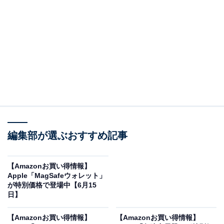
※以下のセール情報は6月20日13時現在のものです。値
段の変更、売り切れの場合もあります。
この記事の執筆者：
All About ニュース お買
いもの部
編集部が選ぶおすすめ記事
Amazonのセール商品から売れ筋ランキングまで、毎日のお買いも
のがもっと楽しく、もっとお得になる情報をお届け。編集部員によ
る独自レビューなど、ここでしか手に入らない情報も満載です。
...続きを読む
【Amazonお買い得情報】
Apple「MagSafeウォレット」
※本記事で紹介している商品の購入やサービスの利用により、売上の一部が
が特別価格で登場中【6月15
オールアバウトに還元されることがあります。
日】
Appleの「MacBook Pro」が限定価格に！ 10％オ
【Amazonお買い得情報】
【Amazonお買い得情報】