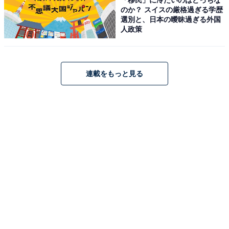
のか？ スイスの厳格過ぎる学歴
選別と、日本の曖昧過ぎる外国
人政策
Apple 2026 MacBook Pro 15コアCPU、16コアGPUの
連載をもっと見る
M5 Proチップ搭載ノートパソコン：AIのために設計、
14.2インチLiquid Retina XDRディスプレイ、24GBユニ
ファイドメモリ、2TBのSSDストレージ - シルバー
Amazonで見る
Apple「MacBook Air 15.3インチ（2026）」