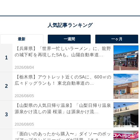
この商品のおすすめポイントは？
18コアCPUと40コアGPUを備えたM5 Maxチップを搭載
し、AI処理のために設計されたモンスターマシンです！
16.2インチの鮮明なLiquid Retina XDRディスプレイが美
最新
一週間
一ヶ月
しい映像を再現。48GBのメモリと2TBのSSDで、重い
【兵庫県】「世界一忙しいラーメン」に、龍野
動画編集や3D処理も快適になり、日々のワークフローを
の城下町を再現したSAも。山陽自動車道...
1
劇的に進化させてくれます。
2026/08/04
【栃木県】アウトレット近くのSAに、600㎡の
ユーザーからは「別次元の処理速度！」「作業が爆速に
広々ドッグランも！ 東北自動車道の...
2
なった」と絶賛の声が寄せられています。一方で、「プ
ロ仕様ゆえに本体が少し重い」という声も。最高峰の性
2026/08/05
能を求める人や、妥協のない環境を構築したい人には、
【山梨県の人気日帰り温泉】「山梨日帰り温泉
源泉かけ流しの湯 桜湯」は源泉かけ流...
おすすめの商品といえそうです。
3
2026/08/05
あわせて読みたい
「面白いのあったから購入〜」ダイソーのポッ
【Amazonセール】Anker「急速充電器」が