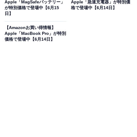
フで登場
Apple「MagSafeバッテリー」
Apple「急速充電器」が特別価
が特別価格で登場中【6月15
格で登場中【6月14日】
日】
【Amazonお買い得情報】
Apple「MacBook Pro」が特別
価格で登場中【6月14日】
Apple 2026 MacBook Pro 18コアCPU、40コアGPUの
M5 Maxチップ搭載ノートパソコン：AIのために設計、
16.2インチLiquid Retina XDRディスプレイ、48GBユニ
ファイドメモリ、2TBのSSDストレージ - スペースブラッ
ク
Amazonで見る
Appleの「MacBook Pro 16.2インチ（2026）」は現在
10％オフの特別価格・税込66万5820円販売中です。