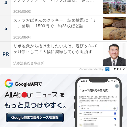
プアップランドリーバッグが話題。“さま...
4
特別価格で登場中【2月28日】
2026/08/03
ステラおばさんのクッキー、詰め放題に「ミ
ニ」登場！ 1500円で「約23枚ほど詰...
5
2026/08/04
リボ地獄から抜け出したい人は、返済を3～6
ヶ月停止して『大幅に減額してから返済す...
PR
渋谷法務総合事務所
Recommended by
【今日チェックしたい】Appleの人気商品5選