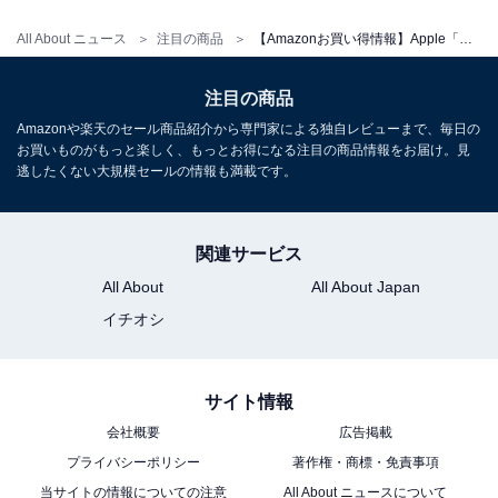
All About ニュース
注目の商品
【Amazonお買い得情報】Apple「MacBook Pro」が特別価格で登場中【6月20日】
Apple 2026 MacBook Air M5チップ搭載15インチノート
ブック：AIとApple Intelligence、15.3インチLiquid
Retinaディスプレイ、16GBユニファイドメモリ、1TB
注目の商品
SSDストレージ、12MPセンターフレームカメラ、日本語
Amazonや楽天のセール商品紹介から専門家による独自レビューまで、毎日の
キーボード、Touch ID - シルバー
お買いものがもっと楽しく、もっとお得になる注目の商品情報をお届け。見
Amazonで見る
逃したくない大規模セールの情報も満載です。
Apple「MacBook Air 13.6インチ（2026）」
関連サービス
All About
All About Japan
イチオシ
サイト情報
会社概要
広告掲載
プライバシーポリシー
著作権・商標・免責事項
Apple 2026 MacBook Air M5チップ搭載13インチノート
ブック：AIとApple Intelligence、13.6インチLiquid
当サイトの情報についての注意
All About ニュースについて