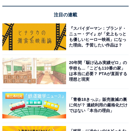
Apple「MacBook Pro 16.2インチ（2026）」
注目の連載
『スパイダーマン：ブランド・
ニュー・デイ』が「史上もっと
も優しいヒーロー映画」になっ
た理由。予習したい作品は？
Apple 2025 MacBook Pro 10 コアCPU、10 コアGPU の
20年間「駆け込み実績ゼロ」の
M5 チップ搭載ノートパソコン：Apple Intelligence のた
学校も…「こども110番の家」
めに設計、14.2 インチLiquid Retina XDR ディスプレ
は本当に必要？ PTAが直面する
イ、16GB ユニファイドメモリ、1TBのSSD ストレージ -
理想と現実
シルバー
Amazonで見る
「青春18きっぷ」販売激減の裏
に何が？ 連続利用の厳格化だけ
ではない「本当の理由」
Apple「MacBook Pro 14.2インチ（2025）」
「移民」に冷たいのはどっちな