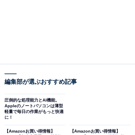
※以下のセール情報は6月14日13時現在のものです。値
段の変更、売り切れの場合もあります。
この記事の執筆者：
All About ニュース お買
いもの部
編集部が選ぶおすすめ記事
Amazonのセール商品から売れ筋ランキングまで、毎日のお買いも
のがもっと楽しく、もっとお得になる情報をお届け。編集部員によ
る独自レビューなど、ここでしか手に入らない情報も満載です。
...続きを読む
圧倒的な処理能力とAI機能。
Appleのノートパソコンは薄型
※本記事で紹介している商品の購入やサービスの利用により、売上の一部が
軽量で毎日の作業がもっと快適
オールアバウトに還元されることがあります。
に！
Appleの「MacBook Pro」が限定価格に！ 11％オ
【Amazonお買い得情報】
【Amazonお買い得情報】