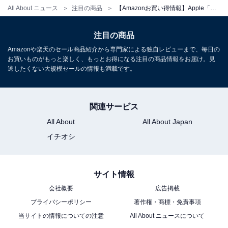
All About ニュース
注目の商品
【Amazonお買い得情報】Apple「MacBook Pro」が特別価格で登場中【6月14日】
注目の商品
Amazonや楽天のセール商品紹介から専門家による独自レビューまで、毎日の
お買いものがもっと楽しく、もっとお得になる注目の商品情報をお届け。見
Apple 2026 MacBook Air M5チップ搭載13インチノート
逃したくない大規模セールの情報も満載です。
ブック：AIとApple Intelligence、13.6インチLiquid
Retinaディスプレイ、16GBユニファイドメモリ、1TB
SSDストレージ、12MPセンターフレームカメラ、日本語
キーボード、Touch ID - シルバー
関連サービス
Amazonで見る
All About
All About Japan
イチオシ
Apple「MacBook Air 15.3インチ（2026）」
サイト情報
会社概要
広告掲載
プライバシーポリシー
著作権・商標・免責事項
当サイトの情報についての注意
All About ニュースについて