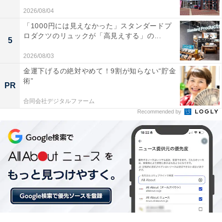
2026/08/04
あわせて読みたい
「1000円には見えなかった」スタンダードプ
【Amazonセール】Anker「急速充電器」が
ロダクツのリュックが「高見えする」の...
特別価格で登場中【2月28日】
5
2026/08/03
金運下げるの絶対やめて！9割が知らない“貯金
術”
PR
合同会社デジタルファーム
Recommended by