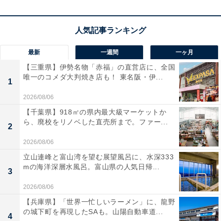
この商品のおすすめポイントは？
AI処理のために設計された最新のM5 Proチップ（15コア
CPU・16コアGPU）搭載のMacBook Pro。14.2インチの
最新
一週間
一ヶ月
Liquid Retina XDRディスプレイが、息をのむほど鮮やか
【三重県】伊勢名物「赤福」の直営店に、全国
な映像体験を叶えます。24GBのメモリと大容量2TBの
唯一のコメダ大判焼き店も！ 東名阪・伊...
1
SSDを備え、重い動画編集や複雑なタスクもサクサク快
2026/08/06
適に。洗練されたシルバーのボディで、毎日の作業がよ
【千葉県】918㎡の県内最大級マーケットか
り楽しくなりますね。
ら、廃校をリノベした直売所まで。ファー...
2
ユーザーからは「AI処理がスムーズ」「画面が圧倒的に
2026/08/06
綺麗」という声があがっています。一方で、「1.6kgある
立山連峰と富山湾を望む展望風呂に、水深333
mの海洋深層水風呂。富山県の人気日帰...
ため持ち歩くには少し重い」という声も。最新のテクノ
3
ロジーで作業効率を上げたい人や、本格的なクリエイテ
2026/08/06
ィブ作業をする人には、おすすめの商品といえそうで
【兵庫県】「世界一忙しいラーメン」に、龍野
す。
の城下町を再現したSAも。山陽自動車道...
4