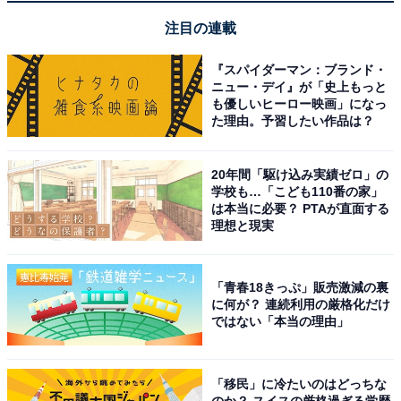
【今日チェックしたい】Appleの人気商品5選
注目の連載
Apple「MacBook Pro 14.2 インチ（2025）」
『スパイダーマン：ブランド・
ニュー・デイ』が「史上もっと
も優しいヒーロー映画」になっ
た理由。予習したい作品は？
20年間「駆け込み実績ゼロ」の
学校も…「こども110番の家」
は本当に必要？ PTAが直面する
理想と現実
Apple 2025 MacBook Pro 10 コアCPU、10 コアGPU の
M5 チップ搭載ノートパソコン：Apple Intelligence のた
めに設計、14.2 インチLiquid Retina XDR ディスプレ
「青春18きっぷ」販売激減の裏
イ、16GB ユニファイドメモリ、1TBのSSD ストレージ -
に何が？ 連続利用の厳格化だけ
シルバー
ではない「本当の理由」
Amazonで見る
「移民」に冷たいのはどっちな
のか？ スイスの厳格過ぎる学歴