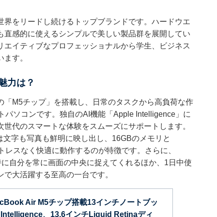
世界をリードし続けるトップブランドです。ハードウエ
も直感的に使えるシンプルで美しい製品群を展開してい
リエイティブなプロフェッショナルから学生、ビジネス
います。
の魅力は？
の「M5チップ」を搭載し、日常のタスクから高負荷な作
です。独自のAI機能「Apple Intelligence」に
次世代のスマートな体験をスムーズにサポートします。
スプレイは文字も写真も鮮明に映し出し、16GBのメモリと
ストレスなく快適に動作するのが特徴です。さらに、
時に自分を常に画面の中央に捉えてくれるほか、1日中使
ンで大活躍する至高の一台です。
 MacBook Air M5チップ搭載13インチノートブッ
ntelligence、13.6インチLiquid Retinaディ