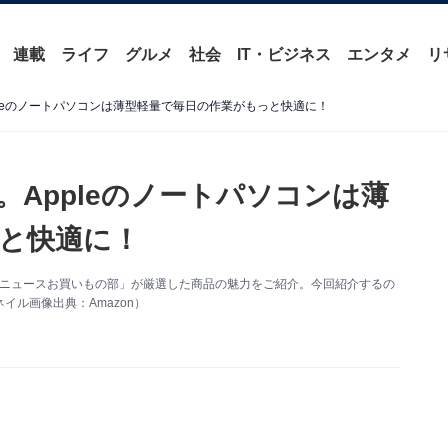
連載
ライフ
グルメ
社会
IT・ビジネス
エンタメ
リ
pleのノートパソコンは薄型軽量で毎日の作業がもっと快適に！
。Appleのノートパソコンは薄
と快適に！
 About ニュースお買いもの部」が厳選した商品の魅力をご紹介。今回紹介するの
ムネイル画像出典：Amazon）