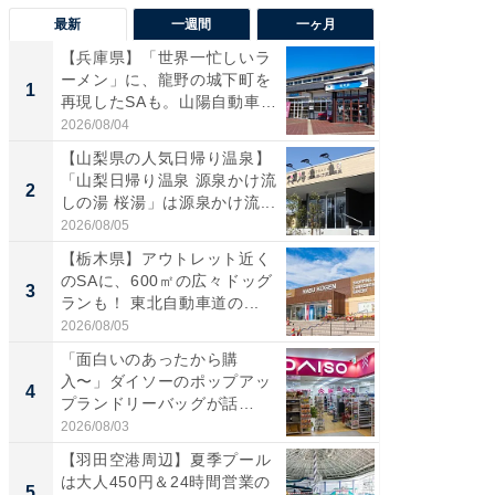
最新
一週間
一ヶ月
【兵庫県】「世界一忙しいラ
「気に
ーメン」に、龍野の城下町を
る〜」3
1
1
再現したSAも。山陽自動車
バー」
道...
好...
2026/08/04
2026/07/3
【山梨県の人気日帰り温泉】
【三重
「山梨日帰り温泉 源泉かけ流
「鈴鹿天
2
2
しの湯 桜湯」は源泉かけ流...
は100
2026/08/05
2026/08/0
【栃木県】アウトレット近く
「ミニオ
のSAに、600㎡の広々ドッグ
ッグ！ 
3
3
ランも！ 東北自動車道の...
ど、夏限
2026/08/05
2026/08/0
「面白いのあったから購
ステラ
入〜」ダイソーのポップアッ
詰め放題
4
4
プランドリーバッグが話
00円で「
題。“さま...
2026/08/03
2026/08/0
【羽田空港周辺】夏季プール
【埼玉
は大人450円＆24時間営業の
「行田天
5
5