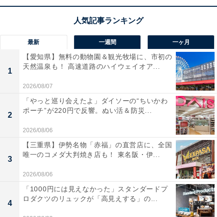
ならではの安心感がある」と信頼を寄せる声が多数。一
方で、「充電ケーブルは別売なので注意が必要」という
声も。確かな品質でデバイスをスピーディーに充電した
最新
一週間
一ヶ月
い人には、おすすめの商品といえそうです。
【愛知県】無料の動物園＆観光牧場に、市初の
天然温泉も！ 高速道路のハイウェイオア...
あわせて読みたい
1
【Amazonセール】Anker「急速充電器」が
2026/08/07
特別価格で登場中【1月5日】
「やっと巡り会えたよ」ダイソーの“ちいかわ
ポーチ”が220円で反響。ぬい活＆防災...
2
2026/08/06
【三重県】伊勢名物「赤福」の直営店に、全国
唯一のコメダ大判焼き店も！ 東名阪・伊...
3
2026/08/06
「1000円には見えなかった」スタンダードプ
ロダクツのリュックが「高見えする」の...
4