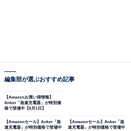
※以下のセール情報は6月9日15時30分現在のものです。
値段の変更、売り切れの場合もあります。
※本記事で紹介している商品の購入やサービスの利用により、売上の一部が
オールアバウトに還元されることがあります。
Appleの「急速充電器」が限定価格に！ 18％オフ
で登場
編集部が選ぶおすすめ記事
【Amazonお買い得情報】
Anker「急速充電器」が特別価
格で登場中【6月1日】
【Amazonセール】Anker「急
【Amazonセール】Anker「急
速充電器」が特別価格で登場中
速充電器」が特別価格で登場中