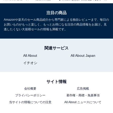
96W USB-C電源アダプタ
Amazonで見る
注目の商品
Amazonや楽天のセール商品紹介から専門家による独自レビューまで、毎日の
お買いものがもっと楽しく、もっとお得になる注目の商品情報をお届け。見
Apple「140W USB-C電源アダプタ」
逃したくない大規模セールの情報も満載です。
関連サービス
All About
All About Japan
イチオシ
140W USB-C電源アダプタ
サイト情報
Amazonで見る
会社概要
広告掲載
プライバシーポリシー
著作権・商標・免責事項
※掲載されている情報は記事公開時のものです。あらか
当サイトの情報についての注意
All About ニュースについて
じめご了承ください。