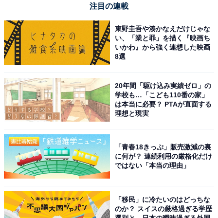
注目の連載
東野圭吾や湊かなえだけじゃな
Apple「40Wダイナミック電源アダプタ（最大60W対
い、「業と罪」を描く『映画ち
いかわ』から強く連想した映画
応）」
8選
20年間「駆け込み実績ゼロ」の
学校も…「こども110番の家」
は本当に必要？ PTAが直面する
理想と現実
Apple 40Wダイナミック電源アダプタ（最大60W対応） ​​​​​​​
「青春18きっぷ」販売激減の裏
に何が？ 連続利用の厳格化だけ
Amazonで見る
ではない「本当の理由」
Apple「70W USB-C電源アダプタ」
「移民」に冷たいのはどっちな
のか？ スイスの厳格過ぎる学歴
選別と、日本の曖昧過ぎる外国