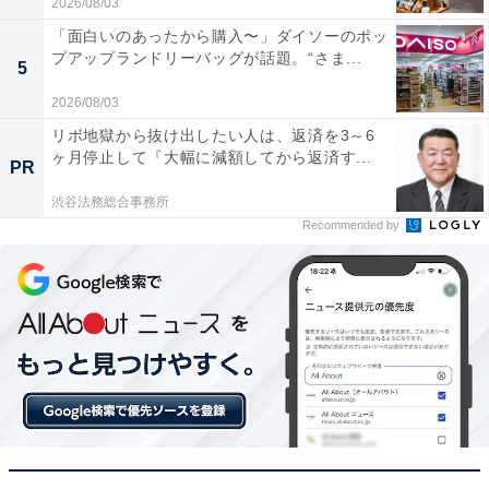
2026/08/03
「面白いのあったから購入〜」ダイソーのポッ
プアップランドリーバッグが話題。“さま...
5
2026/08/03
リボ地獄から抜け出したい人は、返済を3～6
【今日チェックしたい】Appleの人気商品5選
ヶ月停止して『大幅に減額してから返済す...
PR
渋谷法務総合事務所
Apple「デュアルUSB-Cポート搭載35W電源アダプ
Recommended by
タ」
Apple デュアルUSB-Cポート搭載35W電源アダプタ
Amazonで見る