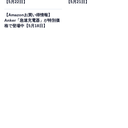
【5月22日】
【5月21日】
Apple 20W USB-C電源アダプタ
Amazonで見る
【Amazonお買い得情報】
Anker「急速充電器」が特別価
格で登場中【5月18日】
Appleの急速充電器「20W USB-C電源アダプタ」は現在
18％オフの特別価格・税込2280円販売中です。
この商品のおすすめポイントは？
自宅、オフィス、外出先などで、すばやく効率的に充電
ができるコンパクトな電源アダプタです。あらゆるUSB-
C対応デバイスとの互換性があり、iPhone 8以降のモデ
ルと組み合わせることで高速充電機能を活かせるのが大
きな魅力！ iPad ProやiPad Airとの組み合わせでも、最
適な充電パフォーマンスを発揮してくれます。
ユーザーからは「充電がとにかく早くて助かる」「純正