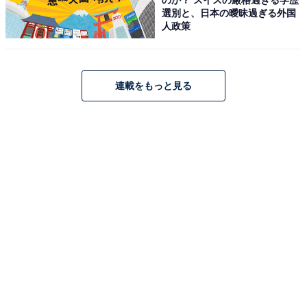
選別と、日本の曖昧過ぎる外国
人政策
Anker Nano II 65W
Amazonで見る
連載をもっと見る
Anker 「A121A」