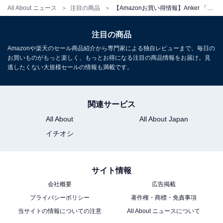
Anker Nano Charger (70W, 3 Ports) ブラック
All About ニュース
注目の商品
【Amazonお買い得情報】Anker 「急速充電器」が特別価格で登場中【6月4日】
Amazonで見る
注目の商品
Amazonや楽天のセール商品紹介から専門家による独自レビューまで、毎日の
お買いものがもっと楽しく、もっとお得になる注目の商品情報をお届け。見
Anker 「A2669」
逃したくない大規模セールの情報も満載です。
関連サービス
All About
All About Japan
イチオシ
Anker Prime Wall Charger (67W, 3 ports, GaN) (ブラッ
サイト情報
ク)
会社概要
広告掲載
Amazonで見る
プライバシーポリシー
著作権・商標・免責事項
当サイトの情報についての注意
All About ニュースについて