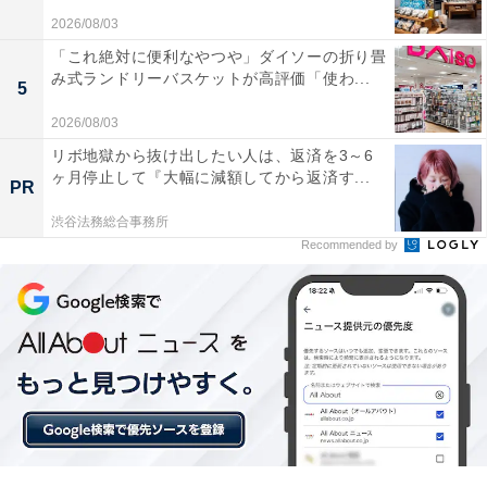
2026/08/03
「これ絶対に便利なやつや」ダイソーの折り畳
み式ランドリーバスケットが高評価「使わ...
5
2026/08/03
リボ地獄から抜け出したい人は、返済を3～6
ヶ月停止して『大幅に減額してから返済す...
PR
渋谷法務総合事務所
Recommended by
【今日チェックしたい】Anker の人気商品5選
Anker 「B2348」