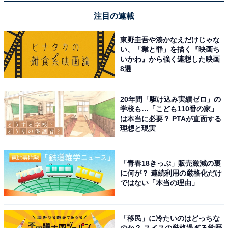
注目の連載
東野圭吾や湊かなえだけじゃな
い、「業と罪」を描く『映画ち
いかわ』から強く連想した映画
8選
Anker Charger (20W, 2-Port) with USB-C ＆ USB-C ケ
ーブル ホワイト
20年間「駆け込み実績ゼロ」の
Amazonで見る
学校も…「こども110番の家」
は本当に必要？ PTAが直面する
理想と現実
Anker 「A2663」
「青春18きっぷ」販売激減の裏
に何が？ 連続利用の厳格化だけ
ではない「本当の理由」
「移民」に冷たいのはどっちな
のか？ スイスの厳格過ぎる学歴