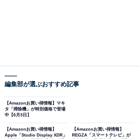
※以下のセール情報は6月4日13時現在のものです。値段
の変更、売り切れの場合もあります。
この記事の執筆者：
All About ニュース お買
いもの部
編集部が選ぶおすすめ記事
Amazonのセール商品から売れ筋ランキングまで、毎日のお買いも
のがもっと楽しく、もっとお得になる情報をお届け。編集部員によ
る独自レビューなど、ここでしか手に入らない情報も満載です。
...続きを読む
【Amazonお買い得情報】マキ
タ「掃除機」が特別価格で登場
※本記事で紹介している商品の購入やサービスの利用により、売上の一部が
中【6月3日】
オールアバウトに還元されることがあります。
【Amazonお買い得情報】
【Amazonお買い得情報】
Anker の「急速充電器」が限定価格に！ 25％オフ
Apple「Studio Display XDR」
REGZA「スマートテレビ」が