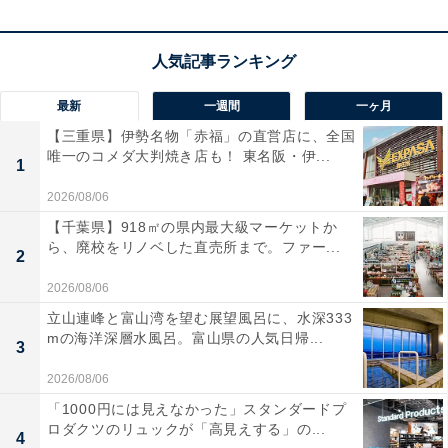
この商品のおすすめポイントは？
USB-CとUSB-Aポートを各2つ搭載し、最大4台の機器を
同時に充電できます。合計最大50Wの高出力に対応し、
2つのUSB-Cポートを同時に使えば30Wと20Wでスマホ
最新
一週間
一ヶ月
やタブレットを急速充電可能です。約102gと軽量コンパ
【三重県】伊勢名物「赤福」の直営店に、全国
唯一のコメダ大判焼き店も！ 東名阪・伊...
クトでプラグも折りたためるため、デスクの配線や持ち
1
運びの荷物をすっきりまとめられますね！
2026/08/06
【千葉県】918㎡の県内最大級マーケットか
ユーザーからは「これ1台でデスクが片付く」「旅行が
ら、廃校をリノベした直売所まで。ファー...
2
身軽になった」と大好評。一方で、「4台同時だと充電
2026/08/06
速度が落ちる」という声もあります。複数のガジェット
立山連峰と富山湾を望む展望風呂に、水深333
をすっきりまとめて一括管理したい人は、購入を検討し
mの海洋深層水風呂。富山県の人気日帰...
3
てみてもよいかもしれません。
2026/08/06
「1000円には見えなかった」スタンダードプ
ロダクツのリュックが「高見えする」の...
4