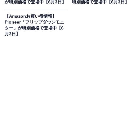
で登場
が特別価格で登場中【6月3日】
特別価格で登場中【6月3日】
【Amazonお買い得情報】
Pioneer「フリップダウンモニ
ター」が特別価格で登場中【6
月3日】
Anker Zolo Charger (50W, 4 Ports) ブラック
Amazonで見る
Anker の急速充電器「A121E」は現在25％オフの特別価
格・税込2990円販売中です。