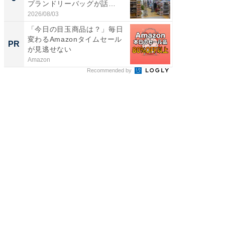
プランドリーバッグが話
層水風
題。“さま...
帰...
2026/08/03
2026/08/0
「今日の目玉商品は？」毎日
【見城徹
変わるAmazonタイムセール
も変わ
PR
PR
が見逃せない
Amazon
FINCHI o
Recommended by