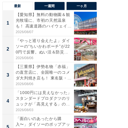
最新
一週間
一ヶ月
【愛知県】無料の動物園＆観
【兵庫
光牧場に、市初の天然温泉
ーメン
1
1
も！ 高速道路のハイウェイオ
再現した
ア...
道...
2026/08/07
2026/08/0
「やっと巡り会えたよ」ダイ
【三重
ソーの“ちいかわポーチ”が22
の直営
2
2
0円で反響。ぬい活＆防災...
ダ大判焼
伊...
2026/08/06
2026/08/0
【三重県】伊勢名物「赤福」
【千葉県
の直営店に、全国唯一のコメ
級マー
3
3
ダ大判焼き店も！ 東名阪・
ノベし
伊...
ー...
2026/08/06
2026/08/0
「1000円には見えなかった」
ステラ
スタンダードプロダクツのリ
詰め放題
4
4
ュックが「高見えする」の...
00円で「
2026/08/03
2026/08/0
「面白いのあったから購
立山連
入〜」ダイソーのポップアッ
風呂に、
5
5