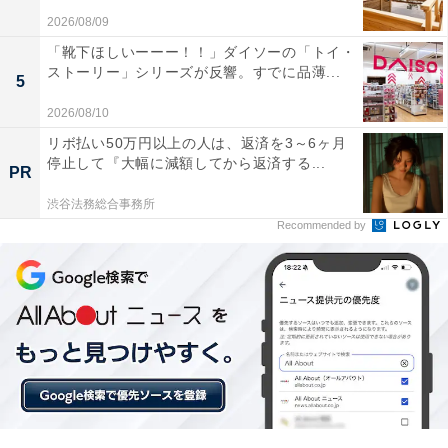
2026/08/09
「靴下ほしいーーー！！」ダイソーの「トイ・
ストーリー」シリーズが反響。すでに品薄...
5
2026/08/10
リボ払い50万円以上の人は、返済を3～6ヶ月
停止して『大幅に減額してから返済する...
PR
【今日チェックしたい】Appleの人気商品5選
渋谷法務総合事務所
Recommended by
Apple「AirTag 4個入り（第2世代）」
Apple AirTag 4個入り（第2世代）：紛失防止タグ、音で