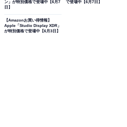
ン」が特別価格で登場中【6月7
で登場中【6月7日】
耐水 防塵 iPhone/iPad「探す」ネットワーク対応、探せ
日】
る範囲が最大1.5 倍に広がった「正確な場所を見つける」
機能搭載
【Amazonお買い得情報】
Amazonで見る
Apple「Studio Display XDR」
が特別価格で登場中【6月3日】
AppleのAirTag「AirTag（第2世代）」は現在14％オフの
特別価格・税込4299円販売中です。
この商品のおすすめポイントは？
iPhoneやiPadの「探す」ネットワークに対応した、第2
世代の紛失防止タグです。探せる範囲が最大1.5倍に広が
った「正確な場所を見つける」機能を搭載し、離れた持
ち物の位置をより高精度に特定できます！ 音を鳴らして
探せるほか、優れた耐水・防塵性能も備えているため、
鍵やバッグなど様々な日常品に安心して取り付けられま
すね。