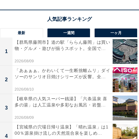
ユーザーからは「位置の精度が上がって安心感がある」
「音が聞き取りやすい」と高く評価する声が集まってい
ます。一方で、「Androidでは使えない」という声も。大
最新
一週間
一ヶ月
切な持ち物の紛失を未然に防ぎたい人には、おすすめの
【群馬県藤岡市】道の駅「ららん藤岡」は買い
商品といえそうです。
物・グルメ・遊びが揃うスポット。全国で...
1
2026/08/09
あわせて読みたい
「あぁぁぁ。かわいくて一生断捨離ムリ」ダイ
【Amazonセール】Anker「急速充電器」が
ソーのサンリオ日焼けシリーズが反響。全...
特別価格で登場中【1月5日】
2
2026/08/10
【岐阜県の人気スーパー銭湯】「六条温泉 喜
多の湯」は人工温泉や多彩なお風呂・岩盤...
3
2026/08/09
【宮城県の穴場日帰り温泉】「晴れ温泉」は1
00％源泉掛け流しの天然混合泉を楽しめ...
4