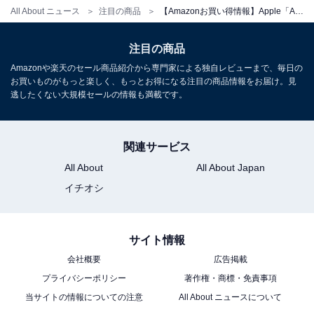
Apple「11 インチ iPad (A16)」
All About ニュース
注目の商品
【Amazonお買い得情報】Apple「AirTag」が特別価格で登場中【6月9日】
注目の商品
Amazonや楽天のセール商品紹介から専門家による独自レビューまで、毎日の
お買いものがもっと楽しく、もっとお得になる注目の商品情報をお届け。見
逃したくない大規模セールの情報も満載です。
Apple 11 インチ iPad (A16): 11 インチモデル、Liquid
関連サービス
Retina ディスプレイ、128GB、Wi-Fi 6、12MP フロン
All About
All About Japan
ト/12MP バックカメラ、Touch ID、一日中使えるバ ッテ
リー - ブルー
イチオシ
Amazonで見る
サイト情報
Apple「Apple Pencil Pro」
会社概要
広告掲載
プライバシーポリシー
著作権・商標・免責事項
当サイトの情報についての注意
All About ニュースについて