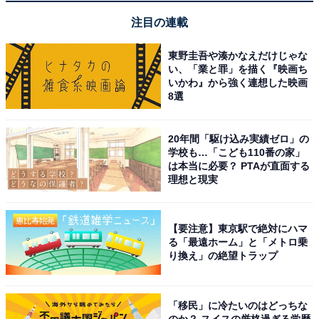
探せる、耐水 防塵 iPhone/iPad「探す」ネットワーク対
注目の連載
応 、探せる範囲が最大1.5 倍に広がった「正確な場所を見
つける」機能搭載
東野圭吾や湊かなえだけじゃな
Amazonで見る
い、「業と罪」を描く『映画ち
いかわ』から強く連想した映画
8選
Apple「Apple Watch SE 3」
20年間「駆け込み実績ゼロ」の
学校も…「こども110番の家」
は本当に必要？ PTAが直面する
理想と現実
【要注意】東京駅で絶対にハマ
る「最遠ホーム」と「メトロ乗
Apple Watch SE 3(GPSモデル)- 44mmミッドナイトアル
り換え」の絶望トラップ
ミニウムケースとミッドナイトスポーツバンド - S/M
Amazonで見る
「移民」に冷たいのはどっちな
のか？ スイスの厳格過ぎる学歴