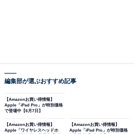
※以下のセール情報は6月9日15時30分現在のものです。
値段の変更、売り切れの場合もあります。
※本記事で紹介している商品の購入やサービスの利用により、売上の一部が
オールアバウトに還元されることがあります。
Appleの「AirTag」が限定価格に！ 14％オフで登
場
編集部が選ぶおすすめ記事
【Amazonお買い得情報】
Apple「iPad Pro」が特別価格
で登場中【6月7日】
【Amazonお買い得情報】
【Amazonお買い得情報】
Apple「ワイヤレスヘッドホ
Apple「iPad Pro」が特別価格
Apple AirTag（第2世代）：紛失防止タグ、音で探せる、