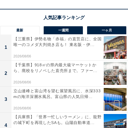
「開放型なのにこれだけノイキャンが効く」という驚
きの声が多い
耳を塞がないインナーイヤー型でありながら、実測で電
最新
一週間
一ヶ月
車の走行音を19.7dBカットできることが検証されてお
【三重県】伊勢名物「赤福」の直営店に、全国
唯一のコメダ大判焼き店も！ 東名阪・伊...
り、初代AirPods Proに匹敵するノイズキャンセリング性
1
能と評価されています。「電車通勤でも人の話し声が小
2026/08/06
さくなり音量を上げなくてよくなった」「私鉄線では
【千葉県】918㎡の県内最大級マーケットか
AirPods Pro 2と同じぐらい静かに音楽に集中できた」と
ら、廃校をリノベした直売所まで。ファー...
2
いう声が多く、「開放型でここまでノイキャンが効くと
2026/08/06
は思わなかった」という驚きの声が目立ちます。
立山連峰と富山湾を望む展望風呂に、水深333
mの海洋深層水風呂。富山県の人気日帰...
3
軽量ボディと、耳をふさがない構造
2026/08/06
約4gの軽量ボディと耳を塞がない構造により、テレワー
【兵庫県】「世界一忙しいラーメン」に、龍野
ク中の通話や長時間のリスニングで「付けていることを
の城下町を再現したSAも。山陽自動車道...
4