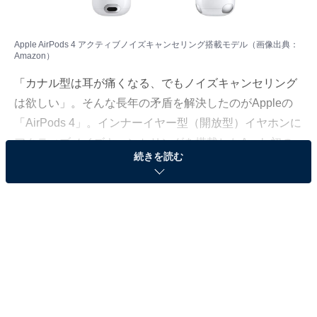
Apple AirPods 4 アクティブノイズキャンセリング搭載モデル（画像出典：
Amazon）
「カナル型は耳が痛くなる、でもノイズキャンセリング
は欲しい」。そんな長年の矛盾を解決したのがAppleの
「AirPods 4」。インナーイヤー型（開放型）イヤホンに
アクティブノイズキャンセリングを搭載したApple初の
続きを読む
モデルとして注目を集め、発売以来高い評価を維持して
います。
※本記事で紹介している商品の購入やサービスの利用により、売上の一部が
オールアバウトに還元されることがあります。
Apple「AirPods 4」の基本情報