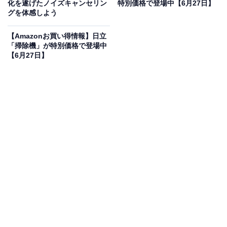
え、ANCオンで最大5時間・ケース込みで最大30時間の
化を遂げたノイズキャンセリン
特別価格で登場中【6月27日】
グを体感しよう
再生が可能です。Amazonでの販売価格は税込2万9800円
です。
【Amazonお買い得情報】日立
「掃除機」が特別価格で登場中
【6月27日】
Apple「AirPods 4」が売れ続ける3つの理由