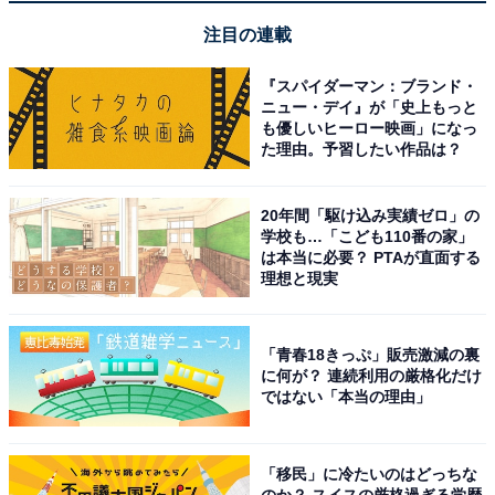
注目の連載
『スパイダーマン：ブランド・
ニュー・デイ』が「史上もっと
も優しいヒーロー映画」になっ
た理由。予習したい作品は？
20年間「駆け込み実績ゼロ」の
学校も…「こども110番の家」
は本当に必要？ PTAが直面する
理想と現実
こんな人におすすめ
カナル型の圧迫感が苦手でノイズキャンセリングも諦め
「青春18きっぷ」販売激減の裏
に何が？ 連続利用の厳格化だけ
たくない人や、iPhoneをメインに使っていて複数の
ではない「本当の理由」
Apple製品間をシームレスに使い回したい人に特に向い
ています。ただしANCオンでのバッテリーは最大5時間
「移民」に冷たいのはどっちな
と短めで、完全遮音を求める場合はAirPods Pro 3の方が
のか？ スイスの厳格過ぎる学歴