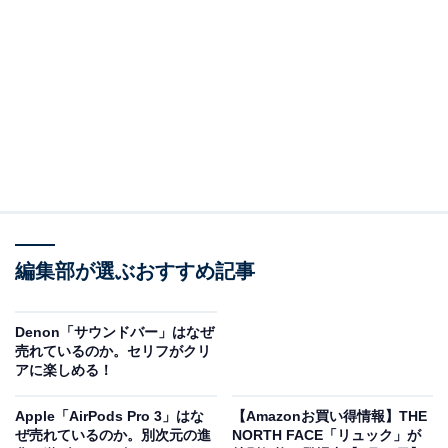
Apple AirPods 4 アクティブノイズ キャンセリング搭
載、ワイヤレスイヤホン、Bluetooth 5.3、ライブ翻訳、
適応型オーディオ、外部音取り込みモード、パーソナライ
ズされた空間オーディオ、USB-C充電ケース、ワイヤレス
充電、H2チップ、防塵性能と耐汗耐水性能、「探す」対
応、Qi充電
Amazonで見る
編集部が選ぶおすすめ記事
Apple「AirPods 4」は、耳を塞がないインナーイヤー型
Denon「サウンドバー」はなぜ
でApple初のアクティブノイズキャンセリングを搭載し
売れているのか。セリフがクリ
た完全ワイヤレスイヤホンです。H2チップ・適応型オー
アに楽しめる！
ディオ・外部音取り込みモード・パーソナライズされた
Apple「AirPods Pro 3」はな
【Amazonお買い得情報】THE
空間オーディオ・ワイヤレス充電・「探す」対応を備
ぜ売れているのか。別次元の進
NORTH FACE「リュック」が