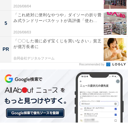
忘れる」という評価が目立ちます。耳の形に合わず落ち
2026/08/04
やすいという声もある一方、Appleが5000万以上のデー
「これ絶対に便利なやつや」ダイソーの折り畳
タポイントから設計した形状で前世代より装着安定性が
み式ランドリーバスケットが高評価「使わ...
5
向上しています。
2026/08/03
iPhone・Apple製品とのシームレスな連携
「〇〇した後に必ず宝くじを買いなさい」貧乏
が億万長者に
PR
ケースを開けるだけでiPhoneにポップアップ表示・自動
ペアリングし、iPhone・iPad・Mac間での自動切り替え
合同会社デジタルファーム
Recommended by
も対応しています。「通話やオンライン会議でもストレ
スが少ない」「Apple製品間の接続切り替えがスムーズ
すぎて他社製品に戻れなくなった」という声が多く、
Apple製品を日常的に使っている人にとって連携の自然
さが決定的な差になっています。