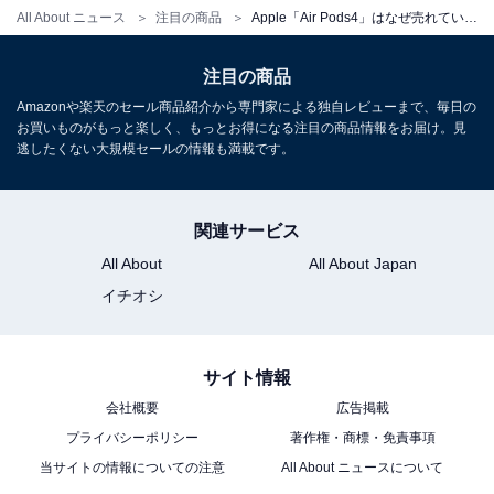
All About ニュース
注目の商品
Apple「Air Pods4」はなぜ売れているのか。驚きのクリアな音質が楽しめる
Amazonのセール商品から売れ筋ランキングまで、毎日のお買いも
のがもっと楽しく、もっとお得になる情報をお届け。編集部員によ
注目の商品
る独自レビューなど、ここでしか手に入らない情報も満載です。
...続きを読む
Amazonや楽天のセール商品紹介から専門家による独自レビューまで、毎日の
お買いものがもっと楽しく、もっとお得になる注目の商品情報をお届け。見
逃したくない大規模セールの情報も満載です。
こちらもおすすめ
Denon「CDプレーヤー」はなぜ売れているの
関連サービス
か。驚きのクリアな音質が楽しめる
All About
All About Japan
イチオシ
サイト情報
会社概要
広告掲載
プライバシーポリシー
著作権・商標・免責事項
当サイトの情報についての注意
All About ニュースについて