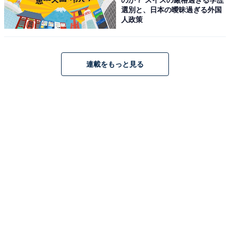
向いているケースも。
選別と、日本の曖昧過ぎる外国
人政策
連載をもっと見る
Apple AirPods 4 アクティブノイズ キャンセリング搭
載、ワイヤレスイヤホン、Bluetooth 5.3、ライブ翻訳、
適応型オーディオ、外部音取り込みモード、パーソナライ
ズされた空間オーディオ、USB-C充電ケース、ワイヤレス
充電、H2チップ、防塵性能と耐汗耐水性能、「探す」対
応、Qi充電
Amazonで見る
この記事の執筆者：
All About ニュース お買
いもの部