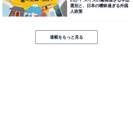
選別と、日本の曖昧過ぎる外国
人政策
【VGPアワード殿堂入りモデル】デノン Denon CDプレ
ーヤー DCD-900NE Advanced AL32 Processing Plus
搭載 プレミアムシルバー DCD-900NESP
Amazonで見る
連載をもっと見る
この記事の執筆者：
All About ニュース お買
いもの部
Amazonのセール商品から売れ筋ランキングまで、毎日のお買いも
のがもっと楽しく、もっとお得になる情報をお届け。編集部員によ
る独自レビューなど、ここでしか手に入らない情報も満載です。
...続きを読む
こちらもおすすめ
【Amazonお買い得情報】日立「掃除機」が特