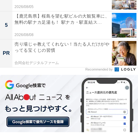
2026/08/05
VGP殿堂入りという実績
【鹿児島県】桜島を望む駅ビルの大観覧車に、
無料の駅ナカ足湯も！ 駅ナカ・駅直結ス...
5
オーディオ専門家による評価基準として知られるVGPア
ワードで殿堂入りを果たしており、専門家・ユーザー双
2026/08/08
方からの評価が高い点が最終的な購入の後押しになって
売り場じゃ教えてくれない！当たる人だけがや
ってる宝くじの習慣
いるユーザーが多いです。
PR
合同会社デジタルファーム
Recommended by