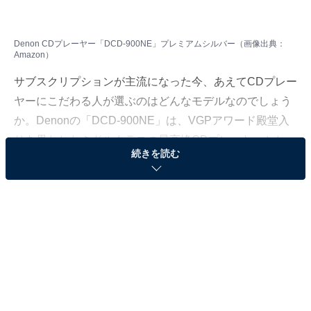
Denon CDプレーヤー「DCD-900NE」プレミアムシルバー（画像出典：
Amazon）
サブスクリプションが主流になった今、あえてCDプレー
ヤーにこだわる人が選ぶのはどんなモデルなのでしょう
か。Denonの「DCD-900NE」は、VGPアワード殿堂入
りを果たしたミドルクラスの最高峰CDプレーヤーとし
続きを読む
て、オーディオファンから支持を集め続けているモデル
です。なぜこれだけ選ばれ続けているのか、その理由を
整理しました。
※本記事で紹介している商品の購入やサービスの利用により、売上の一部が
オールアバウトに還元されることがあります。
Denon「DCD-900NE」の基本情報