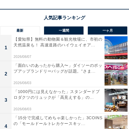
への驚き
Denonのサウンドマスター・山内慎一氏がI/V変換部の高
性能化・電源の新規カスタムコンデンサ投入・ディスク
リート化を徹底的に追い込んだ結果、手持ちのCDがワン
最新
一週間
一ヶ月
ランク上の音に変わると実感するユーザーが多いモデル
【愛知県】無料の動物園＆観光牧場に、市初の
です。
天然温泉も！ 高速道路のハイウェイオア...
1
2026/08/07
振動対策への徹底したこだわりが「安定した再生品
「面白いのあったから購入〜」ダイソーのポッ
質」につながっている
プアップランドリーバッグが話題。“さま...
2
CDプレーヤーはディスクが回転するため、振動対策の優
2026/08/03
劣が音質に直結します。本機は「ダイレクト・メカニカ
「1000円には見えなかった」スタンダードプ
ル・グラウンド・コンストラクション」と呼ばれる独自
ロダクツのリュックが「高見えする」の...
3
の制振構造を採用し、電源トランスをフット近くに配置
2026/08/03
して振動を外部に逃がしつつ、ドライブメカをシャーシ
「15分で完成してめちゃ楽しかった」3COINS
中央部に低重心で配置してディスク回転の振動を効果的
の「モールドールトレカケースキッ...
4
に吸収しています。