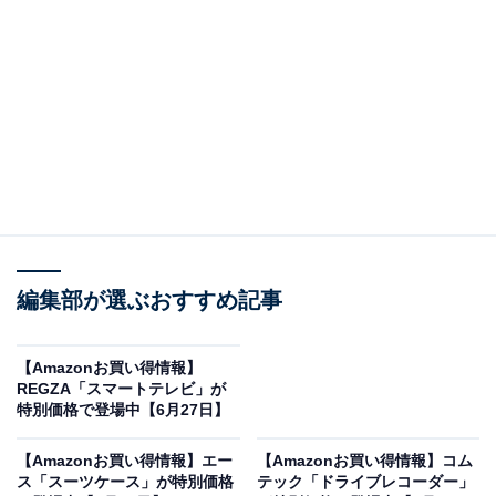
【VGPアワード殿堂入りモデル】デノン Denon CDプレ
ーヤー DCD-900NE Advanced AL32 Processing Plus
搭載 プレミアムシルバー DCD-900NESP
Amazonで見る
Denon「DCD-900NE」は、デノン独自のアナログ波形
再現技術「Advanced AL32 Processing Plus」を搭載し
編集部が選ぶおすすめ記事
たCDプレーヤーです。CDフォーマットの44.1kHz/16bit
を705.6kHz/32bitへアップサンプリングし、ハイレゾに
近い滑らかな音質を実現します。フロントUSB端子で
【Amazonお買い得情報】
REGZA「スマートテレビ」が
PCM192kHz/24bit・DSD 5.6MHzのハイレゾファイル再
特別価格で登場中【6月27日】
生にも対応。デノンが「純粋なCDプレーヤーとしてのト
ップモデル」と位置づけて開発した本機のAmazonでの
【Amazonお買い得情報】エー
【Amazonお買い得情報】コム
ス「スーツケース」が特別価格
テック「ドライブレコーダー」
販売価格は税込6万3000円です。