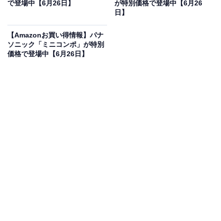
で登場中【6月26日】
が特別価格で登場中【6月26
日】
【Amazonお買い得情報】パナ
ソニック「ミニコンポ」が特別
価格で登場中【6月26日】
Denon「DCD-900NE」が売れ続ける3つの理由
「ベールが一枚はがれた」と表現されるクリアな音質