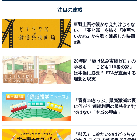
注目の連載
東野圭吾や湊かなえだけじゃな
こんな人におすすめ
い、「業と罪」を描く『映画ち
いかわ』から強く連想した映画
8選
手持ちのCDをより良い音で聴き直したい人や、はじめて
本格的なCDプレーヤーを導入したい人に向いています。
20年間「駆け込み実績ゼロ」の
ただし本機は原音に忠実なフラットな音作りが特徴で、
学校も…「こども110番の家」
派手な色付けや重低音の迫力を求める場合は好みが分か
は本当に必要？ PTAが直面する
理想と現実
れることもあります。じっくり音楽と向き合いたいオー
ディオ入門者にとって、デノンのサウンドマスターが
「気合を入れて開発した」と語るトップモデルの音を体
「青春18きっぷ」販売激減の裏
験できる入り口として、価格と音質のバランスが取れた
に何が？ 連続利用の厳格化だけ
ではない「本当の理由」
選択肢といえるでしょう。
「移民」に冷たいのはどっちな
のか？ スイスの厳格過ぎる学歴