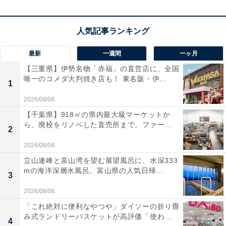
100Lの大容量で長期の旅行や出張、留学にも最適なLサ
イズのスーツケースです。不意な走行を防ぐキャスター
ストッパーを搭載し、揺れる電車内でもピタッと止まっ
てストレスフリー！ 旋回性に優れた双輪キャスターによ
最新
一週間
一ヶ月
り、荷物が重くても滑らかに移動できます。テラコッタ
【三重県】伊勢名物「赤福」の直営店に、全国
唯一のコメダ大判焼き店も！ 東名阪・伊...
の鮮やかなカラーも素敵ですね。
1
2026/08/06
ユーザーからは「ストッパー付きで移動中も安心」「大
【千葉県】918㎡の県内最大級マーケットか
容量でとにかく荷物が入る」と好評です。一方で、「サ
ら、廃校をリノベした直売所まで。ファー...
2
イズが大きいので公共交通機関で少し気を使う」という
2026/08/06
声も。長期の旅行を快適に楽しみたい人や、荷物が多く
立山連峰と富山湾を望む展望風呂に、水深333
なりがちな人は、購入を検討してみてもよいかもしれま
mの海洋深層水風呂。富山県の人気日帰...
3
せん。
2026/08/06
「これ絶対に便利なやつや」ダイソーの折り畳
み式ランドリーバスケットが高評価「使わ...
4