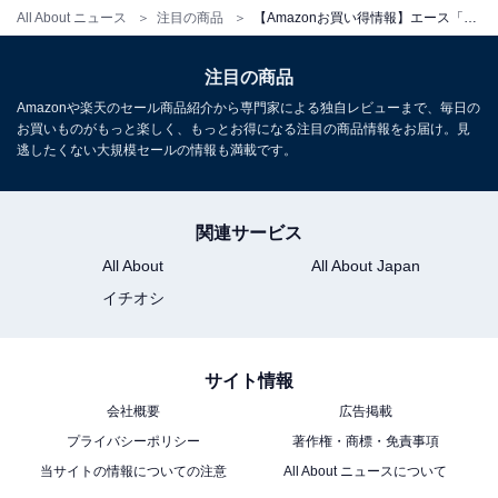
All About ニュース
注目の商品
【Amazonお買い得情報】エース「スーツケース」が特別価格で登場中【6月26日】
[エース]スーツケース タッシェ 機内持込 Sサイズ 2-3泊
注目の商品
34L フロントポケット キャスターストッパー 06536 ブラ
Amazonや楽天のセール商品紹介から専門家による独自レビューまで、毎日の
ック
お買いものがもっと楽しく、もっとお得になる注目の商品情報をお届け。見
Amazonで見る
逃したくない大規模セールの情報も満載です。
関連サービス
エース「ラディアル S」
All About
All About Japan
イチオシ
サイト情報
会社概要
広告掲載
プライバシーポリシー
著作権・商標・免責事項
当サイトの情報についての注意
All About ニュースについて