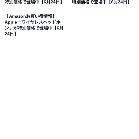
フで登場
特別価格で登場中【6月24日】
特別価格で登場中【6月24日】
【Amazonお買い得情報】
Apple「ワイヤレスヘッドホ
ン」が特別価格で登場中【6月
24日】
[エース] スーツケース 双輪キャスター キャスターストッ
パー キャリーケース フレットボード テラコッタ Lサイズ
100L
Amazonで見る
エースのスーツケース「フレットボード」は現在20％オ
フの特別価格・税込3万3440円販売中です。
この商品のおすすめポイントは？