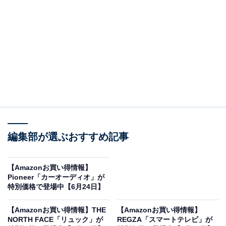
※以下のセール情報は6月26日15時30分現在のもので
す。値段の変更、売り切れの場合もあります。
この記事の執筆者：
All About ニュース お買
いもの部
編集部が選ぶおすすめ記事
Amazonのセール商品から売れ筋ランキングまで、毎日のお買いも
のがもっと楽しく、もっとお得になる情報をお届け。編集部員によ
る独自レビューなど、ここでしか手に入らない情報も満載です。
...続きを読む
【Amazonお買い得情報】
Pioneer「カーオーディオ」が
※本記事で紹介している商品の購入やサービスの利用により、売上の一部が
特別価格で登場中【6月24日】
オールアバウトに還元されることがあります。
【Amazonお買い得情報】THE
【Amazonお買い得情報】
エースの「スーツケース」が限定価格に！ 20％オ
NORTH FACE「リュック」が
REGZA「スマートテレビ」が