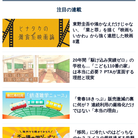
注目の連載
東野圭吾や湊かなえだけじゃな
い、「業と罪」を描く『映画ち
いかわ』から強く連想した映画
8選
[エース] スーツケース クレスタ Mサイズ 5-7泊 64/70L 拡
20年間「駆け込み実績ゼロ」の
張機能 06317 ブラックカーボン
学校も…「こども110番の家」
は本当に必要？ PTAが直面する
Amazonで見る
理想と現実
エース「クレスタ2」
「青春18きっぷ」販売激減の裏
に何が？ 連続利用の厳格化だけ
ではない「本当の理由」
「移民」に冷たいのはどっちな
のか？ スイスの厳格過ぎる学歴