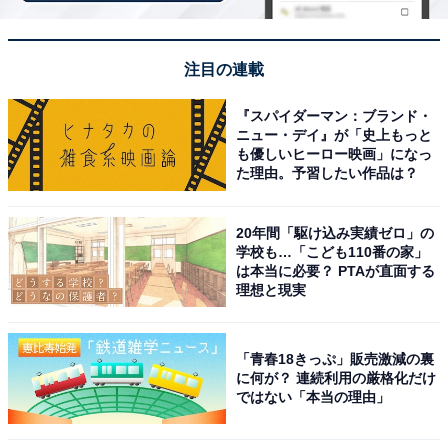
Amazonで見る
注目の連載
Pioneer「DMH-SZ500」
『スパイダーマン：ブランド・
ニュー・デイ』が「史上もっと
も優しいヒーロー映画」になっ
た理由。予習したい作品は？
20年間「駆け込み実績ゼロ」の
学校も…「こども110番の家」
は本当に必要？ PTAが直面する
理想と現実
Pioneer ディスプレイオーディオ DMH-SZ500 6.8インチ
2D ワイヤレス AppleCarPlay AndroidAuto Bluetooth
カロッツェリア
Amazonで見る
「青春18きっぷ」販売激減の裏
に何が？ 連続利用の厳格化だけ
ではない「本当の理由」
Pioneer「ND-BC9」