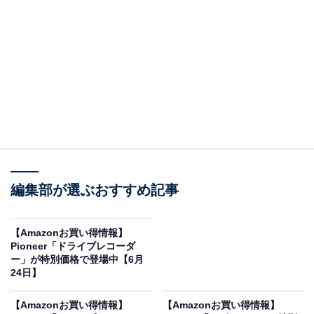
※以下のセール情報は6月28日20時現在のものです。値
段の変更、売り切れの場合もあります。
※本記事で紹介している商品の購入やサービスの利用により、売上の一部が
オールアバウトに還元されることがあります。
Pioneerの「ETC」が限定価格に！ 10％オフで登
場
編集部が選ぶおすすめ記事
【Amazonお買い得情報】
Pioneer「ドライブレコーダ
ー」が特別価格で登場中【6月
24日】
Pioneer ETC2.0 ND-ETCS10 アンテナ一体型 新セキュリ
ティ対応 GPS付 音声案内タイプ カロッツェリア
【Amazonお買い得情報】
【Amazonお買い得情報】