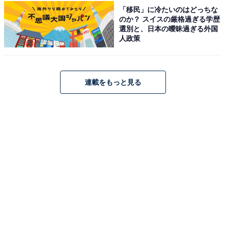
「移民」に冷たいのはどっちな
のか？ スイスの厳格過ぎる学歴
選別と、日本の曖昧過ぎる外国
人政策
連載をもっと見る
Pioneer バックカメラ ND-BC9 汎用 カロッツェリア
Amazonで見る
Pioneer「TS-C1740S」