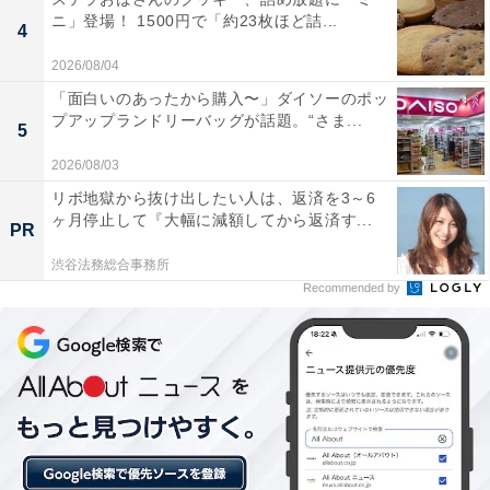
ニ」登場！ 1500円で「約23枚ほど詰...
4
2026/08/04
「面白いのあったから購入〜」ダイソーのポッ
プアップランドリーバッグが話題。“さま...
5
【今日チェックしたい】Pioneerの人気商品5選
2026/08/03
リボ地獄から抜け出したい人は、返済を3～6
ヶ月停止して『大幅に減額してから返済す...
Pioneer「DMH-SF600」
PR
渋谷法務総合事務所
Recommended by
Pioneer ディスプレイオーディオ DMH-SF600 9インチ フ
ローティング 1D ワイヤレス AppleCarPlay
AndroidAuto Buletooth カロッツェリア