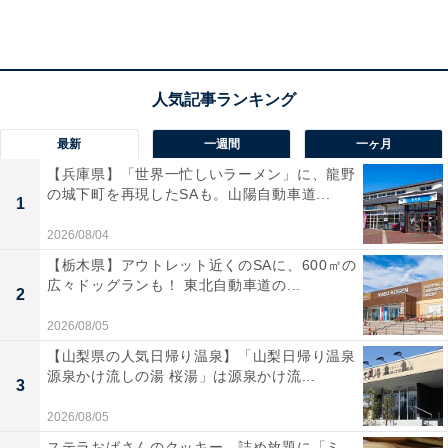
一方で、「音量の調整が少ししづらい」という声も。ナ
ビなしでETC2.0の機能を活用したい人や、すっきりした
車内を保ちたい人には、おすすめの商品といえそうで
す。
あわせて読みたい
最新
一週間
一ヶ月
【Amazonお買い得情報】Pioneer「ディス
【兵庫県】「世界一忙しいラーメン」に、龍野
プレイオーディオ」が特別価格で登場中【3
の城下町を再現したSAも。山陽自動車道...
1
月15日】
2026/08/04
【栃木県】アウトレット近くのSAに、600㎡の
広々ドッグランも！ 東北自動車道の...
2
2026/08/05
【山梨県の人気日帰り温泉】「山梨日帰り温泉
源泉かけ流しの湯 桜湯」は源泉かけ流...
3
2026/08/05
ステラおばさんのクッキー、詰め放題に「ミ