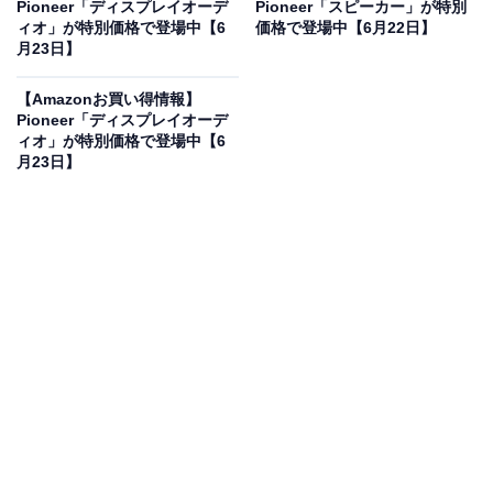
Pioneer「ディスプレイオーデ
Pioneer「スピーカー」が特別
Amazonで見る
ィオ」が特別価格で登場中【6
価格で登場中【6月22日】
月23日】
PioneerのETC「ND-ETCS10」は現在10％オフの特別価
【Amazonお買い得情報】
Pioneer「ディスプレイオーデ
格・税込1万5800円販売中です。
ィオ」が特別価格で登場中【6
月23日】
この商品のおすすめポイントは？
GPSをアンテナに内蔵し、カーナビと接続しなくても単
体でETC2.0サービスを利用できる車載器です。渋滞や安
全運転支援などの情報を、本体のスピーカーから音声で
丁寧に案内。12V・24V兼用で幅広い車種に対応し、小
型で車内にスッキリ設置できます。カードの抜き忘れ警
告など安心の機能も魅力ですね！
ユーザーからは「ナビ非連動でも単体で使えて便利」
「音声が聞き取りやすい」という声があがっています。