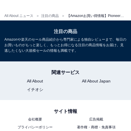
Pioneer スピーカー TS-C1740S 17cm カスタムフィット
All About ニュース
注目の商品
【Amazonお買い得情報】Pioneer「ETC」が特別価格で登場中【6月28日】
スピーカー セパレート 2ウェイ ハイレゾ対応 カロッツェ
リア
Amazonで見る
注目の商品
Amazonや楽天のセール商品紹介から専門家による独自レビューまで、毎日の
お買いものがもっと楽しく、もっとお得になる注目の商品情報をお届け。見
逃したくない大規模セールの情報も満載です。
Pioneer「DEH-5600」
関連サービス
All About
All About Japan
Pioneer カーオーディオ DEH-5600 1D CD Bluetooth
イチオシ
USB iPod iPhone AUX DSP カロッツェリア
Amazonで見る
サイト情報
会社概要
広告掲載
プライバシーポリシー
著作権・商標・免責事項