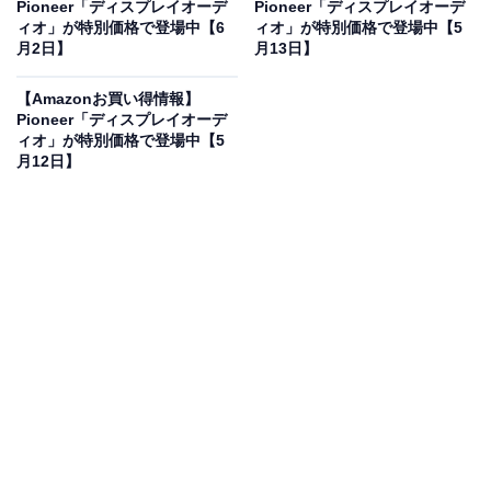
Pioneer「ディスプレイオーデ
Pioneer「ディスプレイオーデ
ィオ」が特別価格で登場中【6
ィオ」が特別価格で登場中【5
月2日】
月13日】
Pioneer ディスプレイオーディオ DMH-SZ500 6.8インチ
2D ワイヤレス AppleCarPlay AndroidAuto Bluetooth
【Amazonお買い得情報】
カロッツェリア
Pioneer「ディスプレイオーデ
ィオ」が特別価格で登場中【5
Amazonで見る
月12日】
Pioneerのディスプレイオーディオ「DMH-SZ500」は現
在19％オフの特別価格・税込4万4278円販売中です。
この商品のおすすめポイントは？
6.8インチのすっきりとしたサイズで、2Dスペースに美
しく収まるディスプレイオーディオです！ 最大の特徴
は、Apple CarPlayやAndroid Autoへのワイヤレス接続。
車に乗り込むだけでスマホのナビや音楽が自動連動し、
大画面で快適に使えます。スマホ画面を映して直接操作