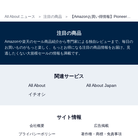
Pioneer ディスプレイオーディオ DMH-SF600 9インチ フ
All About ニュース
注目の商品
【Amazonお買い得情報】Pioneer「ディスプレイオーディオ」が特別価格で登場中【6月23日】
ローティング 1D ワイヤレス AppleCarPlay
AndroidAuto Buletooth カロッツェリア
注目の商品
Amazonで見る
Amazonや楽天のセール商品紹介から専門家による独自レビューまで、毎日の
お買いものがもっと楽しく、もっとお得になる注目の商品情報をお届け。見
逃したくない大規模セールの情報も満載です。
Pioneer「AVIC-RZ722」
関連サービス
All About
All About Japan
イチオシ
サイト情報
Pioneer カーナビ AVIC-RZ722 楽ナビ 7インチ
2D(180mm) HD IPS 無料地図更新 フルセグ DVD CD
会社概要
広告掲載
Bluetooth HDMI カロッツェリア
プライバシーポリシー
著作権・商標・免責事項