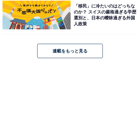
「移民」に冷たいのはどっちな
のか？ スイスの厳格過ぎる学歴
選別と、日本の曖昧過ぎる外国
人政策
Pioneer ディスプレイオーディオ FH-8500DVS 6.8インチ
連載をもっと見る
2DIN AppleCarPlay AndroidAuto対応 CD DVD USB
Bluetooth iPod iPhone AUX DSP カロッツェリア
Amazonで見る
Pioneer「DMH-SF600」