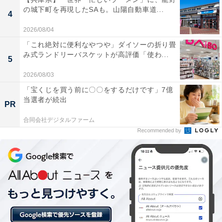
の城下町を再現したSAも。山陽自動車道...
4
2026/08/04
「これ絶対に便利なやつや」ダイソーの折り畳
み式ランドリーバスケットが高評価「使わ...
5
2026/08/03
「宝くじを買う前に〇〇をするだけです」7億
当選者が続出
PR
【今日チェックしたい】Pioneerの人気商品5選
合同会社デジタルファーム
Recommended by
Pioneer「DMH-SZ700」
Pioneer ディスプレイオーディオ DMH-SZ700 6.8インチ
2D Amazon Alexa搭載 AppleCarPlay AndroidAuto対応