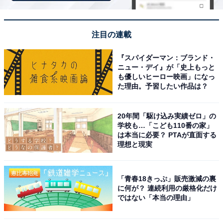
Bluetooth USB iPod iPhone AUX DSP カロッツェリア
Amazonで見る
注目の連載
『スパイダーマン：ブランド・
Pioneer「FH-6500DVD」
ニュー・デイ』が「史上もっと
も優しいヒーロー映画」になっ
た理由。予習したい作品は？
20年間「駆け込み実績ゼロ」の
学校も…「こども110番の家」
Pioneer ディスプレイオーディオ FH-6500DVD 6.8インチ
は本当に必要？ PTAが直面する
2D CD DVD USB Bluetooth iPod iPhone AUX DSP カロ
理想と現実
ッツェリア
Amazonで見る
「青春18きっぷ」販売激減の裏
に何が？ 連続利用の厳格化だけ
ではない「本当の理由」
Pioneer「FH-8500DVS」