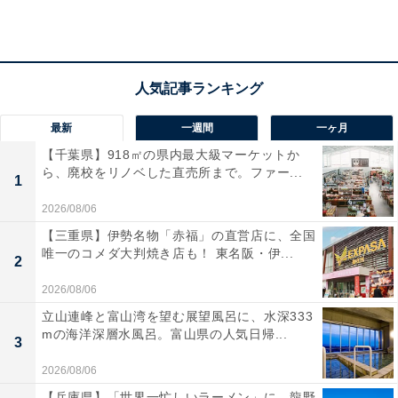
できる機能や、先進的なフラットキーも魅力ですね。
ユーザーからは「ワイヤレスが本当に便利」「スマホ感
覚で直感的に操作できる」と好評です。一方で、「液晶
に指紋がつきやすいのが気になる」という声も。車内を
最新
一週間
一ヶ月
スッキリさせてスマホ機能をフル活用したい人には、お
【千葉県】918㎡の県内最大級マーケットか
すすめの商品といえそうです。
ら、廃校をリノベした直売所まで。ファー...
1
あわせて読みたい
2026/08/06
【Amazonお買い得情報】Pioneer「ディス
【三重県】伊勢名物「赤福」の直営店に、全国
プレイオーディオ」が特別価格で登場中【3
唯一のコメダ大判焼き店も！ 東名阪・伊...
2
月15日】
2026/08/06
立山連峰と富山湾を望む展望風呂に、水深333
mの海洋深層水風呂。富山県の人気日帰...
3
2026/08/06
【兵庫県】「世界一忙しいラーメン」に、龍野