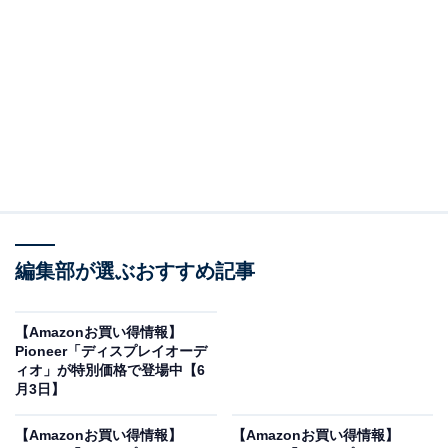
※以下のセール情報は6月23日13時現在のものです。値
段の変更、売り切れの場合もあります。
※本記事で紹介している商品の購入やサービスの利用により、売上の一部が
オールアバウトに還元されることがあります。
編集部が選ぶおすすめ記事
Pioneerの「ディスプレイオーディオ」が限定価格
に！ 19％オフで登場
【Amazonお買い得情報】
Pioneer「ディスプレイオーデ
ィオ」が特別価格で登場中【6
月3日】
【Amazonお買い得情報】
【Amazonお買い得情報】