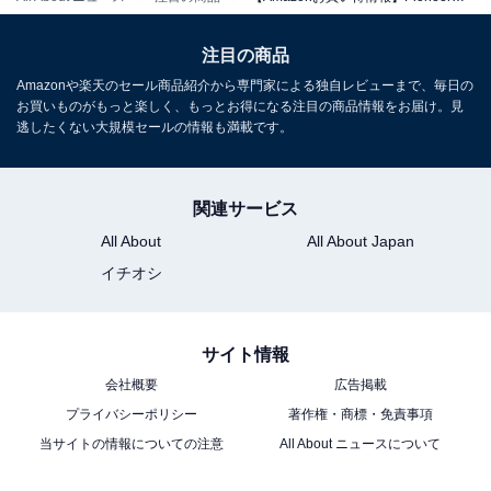
Amazonで見る
注目の商品
Amazonや楽天のセール商品紹介から専門家による独自レビューまで、毎日の
Pioneer「FH-4600」
お買いものがもっと楽しく、もっとお得になる注目の商品情報をお届け。見
逃したくない大規模セールの情報も満載です。
関連サービス
All About
All About Japan
Pioneer カーオーディオ FH-4600 2D CD Bluetooth USB
iPod iPhone AUX カロッツェリア
イチオシ
Amazonで見る
サイト情報
Pioneer「MVH-5600」
会社概要
広告掲載
プライバシーポリシー
著作権・商標・免責事項
当サイトの情報についての注意
All About ニュースについて