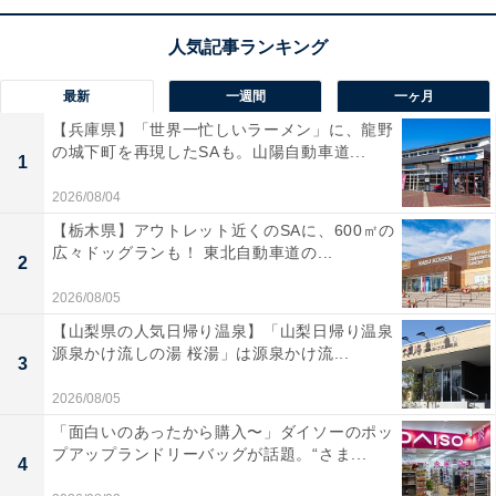
用した、大画面9インチのディスプレイオーディオで
す。Apple CarPlayやAndroid Autoに対応しており、スマ
ホのナビアプリや音楽を大画面でスマートに操作できま
最新
一週間
一ヶ月
す。BluetoothやUSB、AUXなどの多彩なメディアに対応
【兵庫県】「世界一忙しいラーメン」に、龍野
し、車内を快適なエンタメ空間に変えてくれますね！
の城下町を再現したSAも。山陽自動車道...
1
2026/08/04
ユーザーからは「画面が大きくて地図が見やすい」「ス
【栃木県】アウトレット近くのSAに、600㎡の
マホ連携がスムーズで快適」と好評です。一方で、「画
広々ドッグランも！ 東北自動車道の...
2
質がもう少し高精細なら良かった」という声も。愛車の
大画面化とスマホ連携の手軽さを両立したい人は、購入
2026/08/05
を検討してみてもよいかもしれません。
【山梨県の人気日帰り温泉】「山梨日帰り温泉
源泉かけ流しの湯 桜湯」は源泉かけ流...
3
あわせて読みたい
2026/08/05
Apple「AirPods Pro 3」はなぜ売れている
「面白いのあったから購入〜」ダイソーのポッ
のか。別次元の進化を遂げたノイズキャンセ
プアップランドリーバッグが話題。“さま...
リングを体感しよう
4