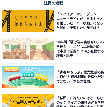
注目の連載
『スパイダーマン：ブランド・
ニュー・デイ』が「史上もっと
も優しいヒーロー映画」になっ
た理由。予習したい作品は？
Pioneer ディスプレイオーディオ DMH-SZ500 6.8インチ
2D ワイヤレス AppleCarPlay AndroidAuto Bluetooth
20年間「駆け込み実績ゼロ」の
カロッツェリア
学校も…「こども110番の家」
は本当に必要？ PTAが直面する
Amazonで見る
理想と現実
Pioneer「FH-8500DVS」
「青春18きっぷ」販売激減の裏
に何が？ 連続利用の厳格化だけ
ではない「本当の理由」
「移民」に冷たいのはどっちな
のか？ スイスの厳格過ぎる学歴
選別と、日本の曖昧過ぎる外国