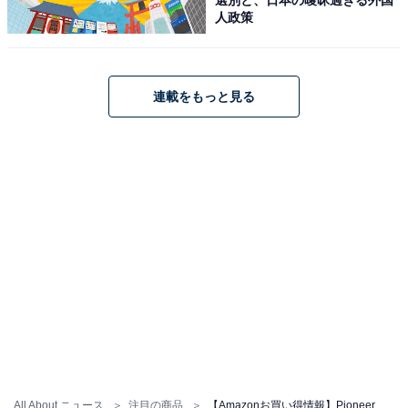
人政策
Pioneer ディスプレイオーディオ FH-8500DVS 6.8インチ
2DIN AppleCarPlay AndroidAuto対応 CD DVD USB
Bluetooth iPod iPhone AUX DSP カロッツェリア
連載をもっと見る
Amazonで見る
Pioneer「DMH-SF600」
Pioneer ディスプレイオーディオ DMH-SF600 9インチ フ
ローティング 1D ワイヤレス AppleCarPlay
AndroidAuto Buletooth カロッツェリア
All About ニュース
注目の商品
【Amazonお買い得情報】Pioneer「ディスプレイオーディオ」が特別価格で登場中【6月29日】