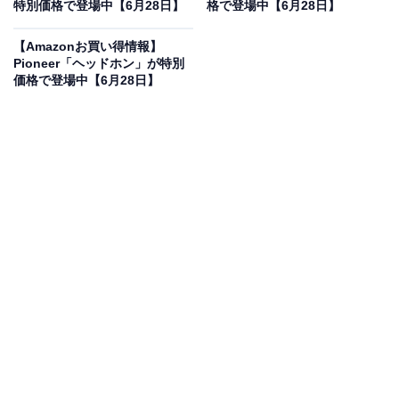
特別価格で登場中【6月28日】
格で登場中【6月28日】
に！ 6％オフで登場
【Amazonお買い得情報】
Pioneer「ヘッドホン」が特別
価格で登場中【6月28日】
Pioneer ディスプレイオーディオ DMH-SF500 9インチ フ
ローティング 1D AppleCarPlay AndroidAuto対応
Bluetooth USB iPod iPhone AUX DSP カロッツェリア
Amazonで見る
Pioneerのディスプレイオーディオ「DMH-SF500」は現
在6％オフの特別価格・税込6万3780円販売中です。
この商品のおすすめポイントは？
1Dスペースにすっきりと収まるフローティング構造を採