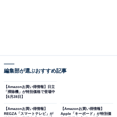
※以下のセール情報は6月29日20時現在のものです。値
段の変更、売り切れの場合もあります。
この記事の執筆者：
All About ニュース お買
いもの部
編集部が選ぶおすすめ記事
Amazonのセール商品から売れ筋ランキングまで、毎日のお買いも
のがもっと楽しく、もっとお得になる情報をお届け。編集部員によ
【Amazonお買い得情報】日立
る独自レビューなど、ここでしか手に入らない情報も満載です。
...続きを読む
「掃除機」が特別価格で登場中
【6月28日】
※本記事で紹介している商品の購入やサービスの利用により、売上の一部が
オールアバウトに還元されることがあります。
【Amazonお買い得情報】
【Amazonお買い得情報】
REGZA「スマートテレビ」が
Apple「キーボード」が特別価
Pioneerの「ディスプレイオーディオ」が限定価格