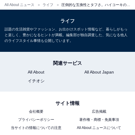
All About ニュース
ライフ
圧倒的な互換性とタフさ。ハイコーキのバッテリーは自動切替のマルチボルト仕様で作業効率を劇的に上げてくれる大人気モデル
ライフ
話題の生活雑貨やファッション、お出かけスポット情報など、暮らしがもっ
と楽しく、豊かになるヒントが満載。編集部が独自調査した、気になる他人
HiKOKI(ハイコーキ) 第2世代マルチボルト蓄電池 36V
のライフスタイル事情も公開しています。
2.5Ah/18V 5.0Ah 0037-9241 BSL36A18X
Amazonで見る
関連サービス
All About
All About Japan
楽天
イチオシ
楽天市場で「HiKOKI 第2世代マルチボルト蓄電池
BSL36A18X」を見る
サイト情報
日々のDIY作業や現場仕事をよりパワフルで効率的にし
会社概要
広告掲載
てくれるバッテリー。気になる人はぜひチェックしてみ
プライバシーポリシー
著作権・商標・免責事項
てください。
当サイトの情報についての注意
All About ニュースについて