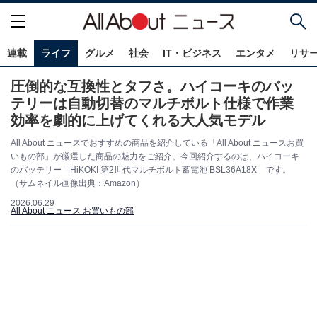
連載
ライフ
グルメ
社会
IT・ビジネス
エンタメ
リサ
圧倒的な互換性とタフさ。ハイコーキのバッ
テリーは自動切替のマルチボルト仕様で作業
効率を劇的に上げてくれる大人気モデル
All About ニュースでおすすめの商品を紹介している「All About ニュースお買
いもの部」が厳選した商品の魅力をご紹介。今回紹介するのは、ハイコーキ
のバッテリー「HiKOKI 第2世代マルチボルト蓄電池 BSL36A18X」です。
（サムネイル画像出典：Amazon）
2026.06.29
All About ニュース お買いもの部