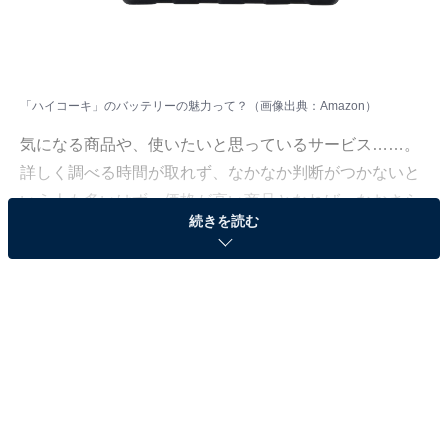
「ハイコーキ」のバッテリーの魅力って？（画像出典：Amazon）
気になる商品や、使いたいと思っているサービス……。
詳しく調べる時間が取れず、なかなか判断がつかないと
いう人も多いはず。価格が高い商品となれば、なおさら
続きを読む
ですよね。
そこで、All About ニュースで数千以上の商品紹介コンテ
ンツを手掛けてきたAll About ニュースお買いもの部が、
厳選した商品をご紹介。今回ピックアップするのは、過
去の記事でも大きな注目を集めてきたブランド「ハイコ
ーキ」のバッテリーです。
※本記事で紹介している商品の購入やサービスの利用により、売上の一部が