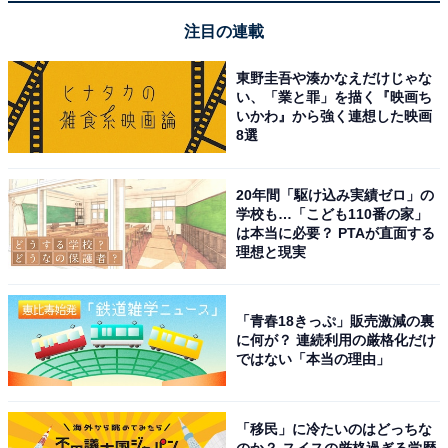
た。
注目の連載
東野圭吾や湊かなえだけじゃな
第2世代になってから防滴性能がアップしたと聞い
い、「業と罪」を描く『映画ち
て購入しましたが、タフな工事現場でも安心感が違
いかわ』から強く連想した映画
います。残量が見やすいのも非常に助かります。
8選
20年間「駆け込み実績ゼロ」の
学校も…「こども110番の家」
パワーが落ちずに長持ちするので作業がサクサク進
は本当に必要？ PTAが直面する
理想と現実
みます。ハイコーキのコードレス工具を揃えている
人なら、絶対に複数持っておくべき必須アイテムで
す。
「青春18きっぷ」販売激減の裏
に何が？ 連続利用の厳格化だけ
ではない「本当の理由」
「移民」に冷たいのはどっちな
のか？ スイスの厳格過ぎる学歴