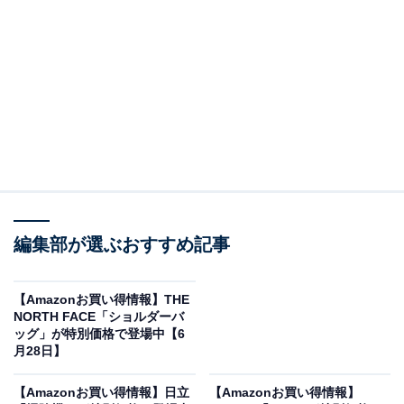
オールアバウトに還元されることがあります。
「BSL36A18X」は36Vと18Vを自動で切り替える
高耐久な第2世代マルチボルト蓄電池
ハイコーキのバッテリー「HiKOKI 第2世代マルチボルト
蓄電池 BSL36A18X」。Amazonで1万1737円で購入する
ことができます。
ハイコーキとは？
編集部が選ぶおすすめ記事
ハイコーキ（HiKOKI）は、かつての日立工機として知ら
れ、プロの職人からDIY愛好家まで世界中で絶大な信頼
を得ている電動工具のトップグローバルブランドです。
【Amazonお買い得情報】THE
NORTH FACE「ショルダーバ
独自の高度なモーター技術や電子制御技術により、過酷
ッグ」が特別価格で登場中【6
な現場にも耐えうるパワフルで高耐久な製品を多数輩出
月28日】
しています。現場のニーズに寄り添った革新的なコード
【Amazonお買い得情報】日立
【Amazonお買い得情報】
レスソリューションを提案し、常に業界のスタンダード