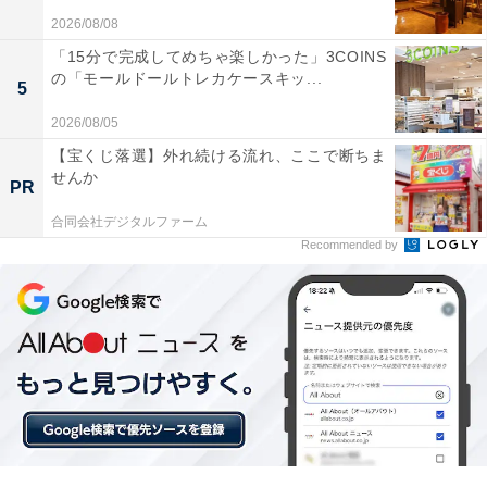
2026/08/08
「15分で完成してめちゃ楽しかった」3COINS
の「モールドールトレカケースキッ...
5
2026/08/05
「自動で切り替わって便利」「耐久性が上がっ
【宝くじ落選】外れ続ける流れ、ここで断ちま
せんか
た」。「BSL36A18X」に届いた口コミは？
PR
合同会社デジタルファーム
実際に「HiKOKI 第2世代マルチボルト蓄電池
Recommended by
BSL36A18X」を使用するユーザーからは、どのような
声が届いているのでしょうか。インターネット上で目立
った声を抜粋して紹介します。
18Vの古い工具と新しい36Vの工具の両方に使え
て、自動で電圧が切り替わるのが本当に便利です。
バッテリーを何種類も持ち歩く必要がなくなりまし