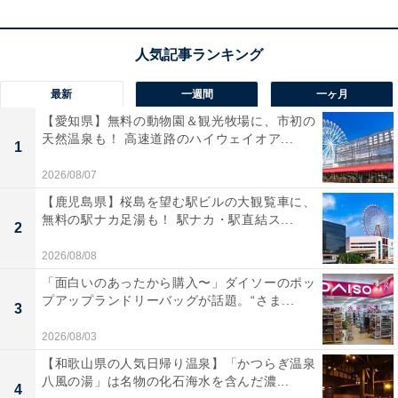
きる、現場作業の効率を最大化してくれるモデルです。
最新
一週間
一ヶ月
【愛知県】無料の動物園＆観光牧場に、市初の
HiKOKI(ハイコーキ) 第2世代マルチボルト蓄電池 36V
天然温泉も！ 高速道路のハイウェイオア...
2.5Ah/18V 5.0Ah 0037-9241 BSL36A18X
1
Amazonで見る
2026/08/07
【鹿児島県】桜島を望む駅ビルの大観覧車に、
無料の駅ナカ足湯も！ 駅ナカ・駅直結ス...
2
2026/08/08
「面白いのあったから購入〜」ダイソーのポッ
プアップランドリーバッグが話題。“さま...
3
2026/08/03
【和歌山県の人気日帰り温泉】「かつらぎ温泉
八風の湯」は名物の化石海水を含んだ濃...
4