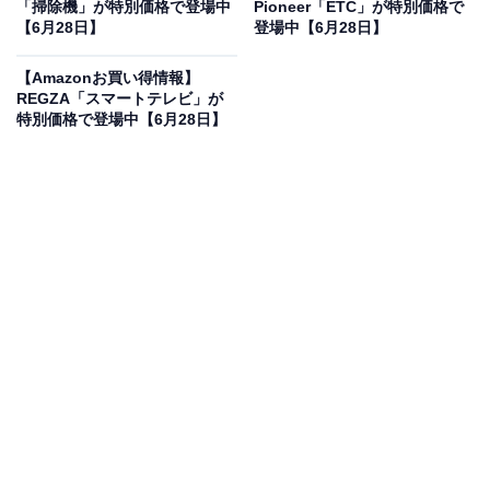
「掃除機」が特別価格で登場中
Pioneer「ETC」が特別価格で
を刷新し続けています。
【6月28日】
登場中【6月28日】
【Amazonお買い得情報】
バッテリー「HiKOKI 第2世代マルチボルト蓄電池
REGZA「スマートテレビ」が
BSL36A18X」の魅力は？
特別価格で登場中【6月28日】
本商品は、装着する工具に応じて電圧（36Vまたは
18V）を自動的に切り替える革新的なマルチボルトテク
ノロジーを搭載した第2世代のコードレス用蓄電池で
す。従来の18V製品と互換性を保ちながら、最新の36V
ハイパワー工具にもそのまま使用できる圧倒的な汎用性
が最大の強みです。第2世代となり耐水性能や耐環境性
能がさらに向上しており、現場での粉塵や急な雨、衝撃
に対しても高い耐久性を発揮します。残量表示インジケ
ーターが搭載されているため、ボタンひとつで電池残量
を一目で確認できる利便性も備わっています。これ一つ
で手持ちのさまざまなハイコーキ製品を動かすことがで