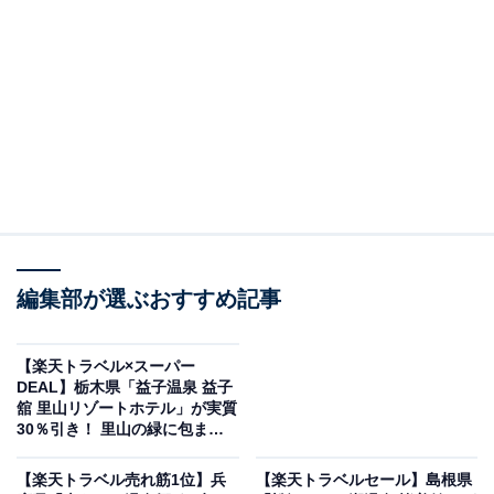
盛岡つなぎ温泉 愛真館（画像出典：楽天トラベル）
「盛岡つなぎ温泉 愛真館」は現在特別価格で宿泊可能で
編集部が選ぶおすすめ記事
す。
【楽天トラベル×スーパー
DEAL】栃木県「益子温泉 益子
舘 里山リゾートホテル」が実質
30％引き！ 里山の緑に包まれ
たいごこちの良い宿【7月1日】
楽天トラベルでホテルを見る
【楽天トラベル売れ筋1位】兵
【楽天トラベルセール】島根県