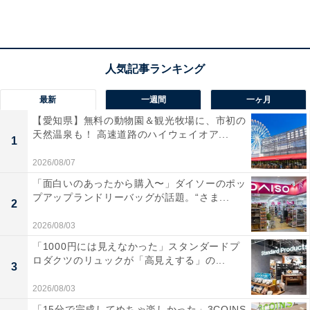
より露天風呂が良かったです」という声があがっていま
す。多彩なお風呂で温泉のはしごを楽しみたい人や、岩
手の豊かな味覚をバイキングで満喫したい人におすすめ
の宿です。
あわせて読みたい
最新
一週間
一ヶ月
【つなぎ温泉の人気ホテル】「盛岡つなぎ温
【愛知県】無料の動物園＆観光牧場に、市初の
泉 愛真館」が選ばれる理由
天然温泉も！ 高速道路のハイウェイオア...
1
2026/08/07
※掲載されている情報は記事公開時のものです。あらか
「面白いのあったから購入〜」ダイソーのポッ
じめご了承ください。 また、記事中の宿泊プランを予約
プアップランドリーバッグが話題。“さま...
2
すると、売上の一部がオールアバウトに還元されること
2026/08/03
があります。
「1000円には見えなかった」スタンダードプ
ロダクツのリュックが「高見えする」の...
3
この記事の執筆者：
All About ニュース 旅行
2026/08/03
部
「15分で完成してめちゃ楽しかった」3COINS