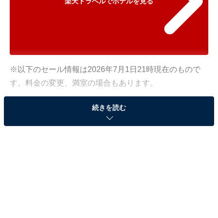
楽天トラベルでホテルを見る
※以下のセール情報は2026年7月1日21時現在のもので
す。料金の変更、満室の場合もあります。
※本記事で紹介している商品の購入やサービスの利用により、売上の一部が
続きを読む
オールアバウトに還元されることがあります。
「盛岡つなぎ温泉 愛真館」が10％オフで登場！