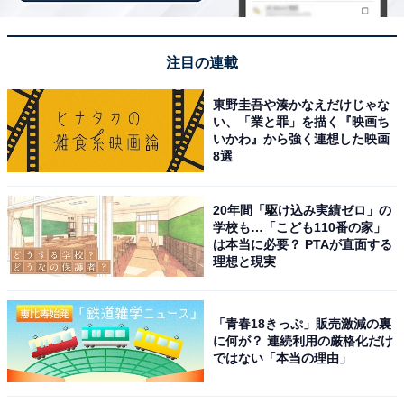
注目の連載
東野圭吾や湊かなえだけじゃな
い、「業と罪」を描く『映画ち
いかわ』から強く連想した映画
8選
20年間「駆け込み実績ゼロ」の
学校も…「こども110番の家」
は本当に必要？ PTAが直面する
理想と現実
「青春18きっぷ」販売激減の裏
に何が？ 連続利用の厳格化だけ
ではない「本当の理由」