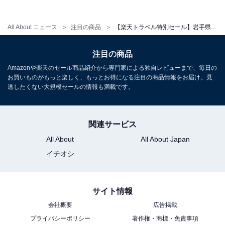
All About ニュース
注目の商品
【楽天トラベル特別セール】岩手県「盛岡つなぎ温泉 愛真館」が今だけ10％オフ！ 多彩な湯殿で温泉三昧を堪能できる宿【7月1日】
注目の商品
Amazonや楽天のセール商品紹介から専門家による独自レビューまで、毎日の
お買いものがもっと楽しく、もっとお得になる注目の商品情報をお届け。見
逃したくない大規模セールの情報も満載です。
関連サービス
All About
All About Japan
イチオシ
サイト情報
会社概要
広告掲載
プライバシーポリシー
著作権・商標・免責事項