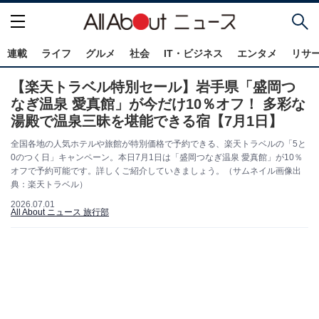
連載
ライフ
グルメ
社会
IT・ビジネス
エンタメ
リサ
【楽天トラベル特別セール】岩手県「盛岡つ
なぎ温泉 愛真館」が今だけ10％オフ！ 多彩な
湯殿で温泉三昧を堪能できる宿【7月1日】
全国各地の人気ホテルや旅館が特別価格で予約できる、楽天トラベルの「5と
0のつく日」キャンペーン。本日7月1日は「盛岡つなぎ温泉 愛真館」が10％
オフで予約可能です。詳しくご紹介していきましょう。（サムネイル画像出
典：楽天トラベル）
2026.07.01
All About ニュース 旅行部