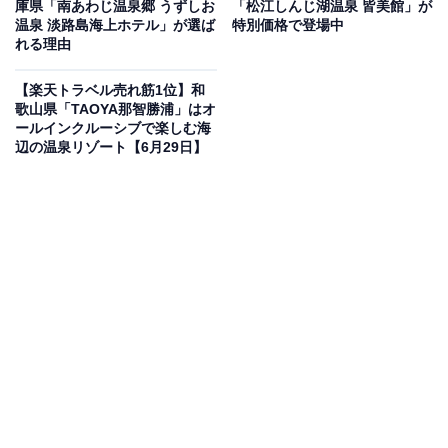
庫県「南あわじ温泉郷 うずしお
「松江しんじ湖温泉 皆美館」が
温泉 淡路島海上ホテル」が選ば
特別価格で登場中
れる理由
【楽天トラベル売れ筋1位】和
この宿泊施設のおすすめポイントは？
歌山県「TAOYA那智勝浦」はオ
ールインクルーシブで楽しむ海
辺の温泉リゾート【6月29日】
盛岡つなぎ温泉にある「盛岡つなぎ温泉 愛真館」は、多
彩な湯殿で温泉三昧を堪能できる宿。大浴場や古の雰囲
気が漂う「庭園縄文露天風呂」など、趣の異なるお風呂
で湯めぐりを満喫できます。夕食はレストラン「33（さ
んさ）」にて、岩手県33市町村の食やお酒が並ぶ季節替
わりのバイキングを提供。ライブキッチンによる出来立
ての美味しさも魅力です。
宿泊者からは「朝食、夕食どちらもバイキンでしたが種
類が豊富で大満足でした！」「お風呂も風情が有って、
種類も多くて３回色々な風呂に入りました。特に内風呂