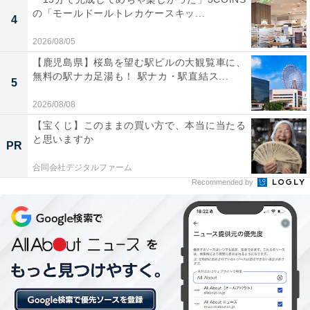
全国の人気ホテルから今泊まりたい宿を厳選してご紹介。日々更新
の「モールドールトレカケースキッ...
4
される売れ筋ランキングや、見逃せないセール・キャンペーン情報
など、お得に旅を楽しむための秘けつが満載です。さらに、ここで
...続きを読む
2026/08/05
しか読めない独自コンテンツも充実。編集部員による宿泊レビュー
【鹿児島県】桜島を望む駅ビルの大観覧車に、
では、公式Webサイトだけでは分からないリアルな様子を紹介しま
無料の駅ナカ足湯も！ 駅ナカ・駅直結ス...
5
す。
こちらもおすすめ
2026/08/08
【楽天トラベル売れ筋1位】福島県「磐梯名湯リ
【宝くじ】このままの買い方で、本当に当たる
ゾート ボナリの森」は日本屈指の湯量を誇る源
と思いますか
泉かけ流し温泉宿【7月1日】
PR
合同会社デジタルファーム
Recommended by