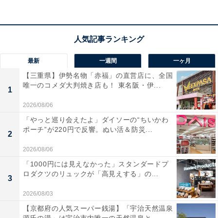
ルメバイキングも人気です。
宿泊者からは「海が見えて、とても気持ちの良いお部屋
でした」「部屋の露天風呂も温泉でゆっくり出来まし
た！」という声があがっています。お財布を気にせず贅
最新
一週間
一ヶ月
沢なリゾートを満喫したい人や、温泉とグルメを両方楽
【三重県】伊勢名物「赤福」の直営店に、全国
唯一のコメダ大判焼き店も！ 東名阪・伊...
しみたい人におすすめの宿です。
1
2026/08/06
あわせて読みたい
「やっと巡り会えたよ」ダイソーの“ちいかわ
【勝浦温泉の人気ホテル】「南紀勝浦温泉 ホ
ポーチ”が220円で反響。ぬい活＆防災...
2
テル浦島」は圧倒的なスケールを誇る洞窟風
呂と豊かな海の幸を楽しめる宿
2026/08/06
「1000円には見えなかった」スタンダードプ
※掲載されている情報は記事公開時のものです。あらか
ロダクツのリュックが「高見えする」の...
3
じめご了承ください。また、記事中の宿泊プランを予約
2026/08/03
すると、売上の一部がオールアバウトに還元されること
【京都府の人気スーパー銭湯】「宇治天然温泉
があります。