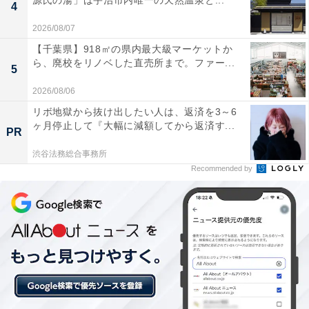
源氏の湯」は宇治市内唯一の天然温泉と...
4
2026/08/07
この記事の執筆者：
All About ニュース お買
【千葉県】918㎡の県内最大級マーケットか
いもの部
ら、廃校をリノベした直売所まで。ファー...
5
Amazonのセール商品から売れ筋ランキングまで、毎日のお買いも
2026/08/06
のがもっと楽しく、もっとお得になる情報をお届け。編集部員によ
る独自レビューなど、ここでしか手に入らない情報も満載です。
リボ地獄から抜け出したい人は、返済を3～6
...続きを読む
ヶ月停止して『大幅に減額してから返済す...
PR
渋谷法務総合事務所
こちらもおすすめ
Recommended by
【楽天トラベル×スーパーDEAL】福岡県「原鶴
温泉 原鶴グランドスカイホテル」が大幅ポイン
ト還元中