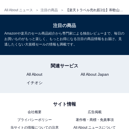
All About ニュース
注目の商品
【楽天トラベル売れ筋1位】和歌山県「TAOYA那智勝浦」はオールインクルーシブで楽しむ海辺の温泉リゾート【6月29日】
注目の商品
Amazonや楽天のセール商品紹介から専門家による独自レビューまで、毎日の
お買いものがもっと楽しく、もっとお得になる注目の商品情報をお届け。見
逃したくない大規模セールの情報も満載です。
関連サービス
All About
All About Japan
イチオシ
サイト情報
会社概要
広告掲載
プライバシーポリシー
著作権・商標・免責事項
当サイトの情報についての注意
All About ニュースについて