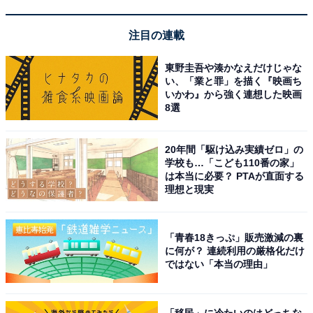
注目の連載
東野圭吾や湊かなえだけじゃな
い、「業と罪」を描く『映画ち
いかわ』から強く連想した映画
8選
20年間「駆け込み実績ゼロ」の
学校も…「こども110番の家」
は本当に必要？ PTAが直面する
理想と現実
「青春18きっぷ」販売激減の裏
に何が？ 連続利用の厳格化だけ
ではない「本当の理由」
「移民」に冷たいのはどっちな