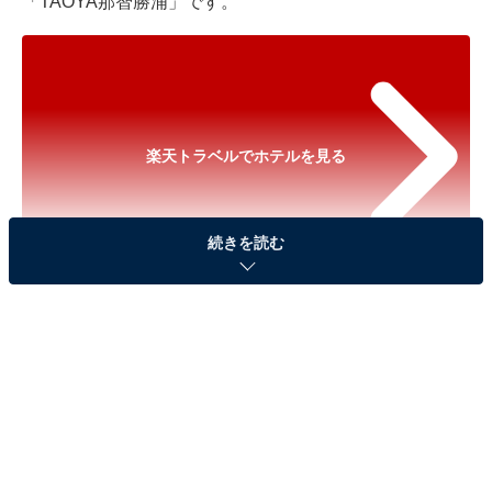
「TAOYA那智勝浦」です。
楽天トラベルでホテルを見る
続きを読む
※以下のセール情報は2026年6月29日21時現在のもので
す。料金の変更、満室の場合もあります。
※本記事で紹介している商品の購入やサービスの利用により、売上の一部が
オールアバウトに還元されることがあります。
「TAOYA那智勝浦」は潮風を感じる開放的な庭園
露天風呂が魅力