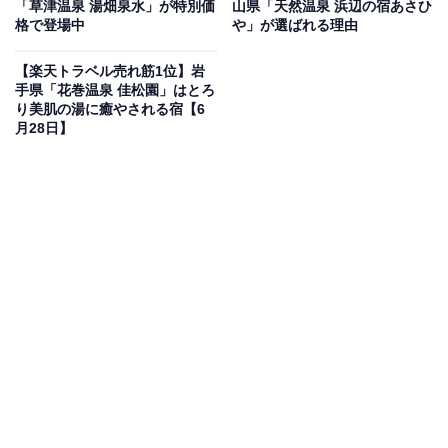
「草津温泉 湯畑泉水」が特別価
山県「天然温泉 浜辺の宿あさひ
格で登場中
や」が選ばれる理由
【楽天トラベル売れ筋1位】岩
手県「花巻温泉 佳松園」はとろ
り美肌の湯に癒やされる宿【6
月28日】
楽天トラベルでホテルを見る
この宿泊施設のおすすめポイントは？
那智勝浦にある「TAOYA那智勝浦」は、夕食時のアルコ
ールやラウンジドリンクなどの料金が宿泊代金にほぼ含
まれるオールインクルーシブの宿。潮風を感じる開放的
な庭園露天風呂をはじめ、足湯や岩盤浴といった施設が
揃います。ご当地グルメや季節のメニューが並ぶ創作グ