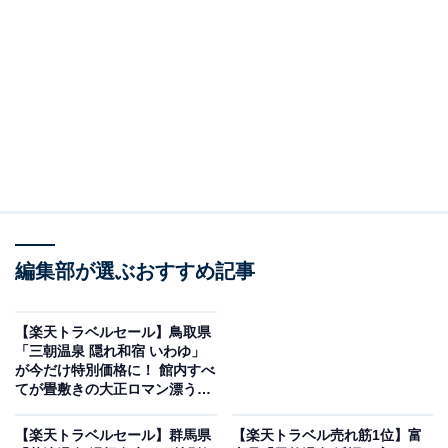
編集部が選ぶおすすめ記事
【楽天トラベルセール】鳥取県
「三朝温泉 隠れ和宿 いわゆ」
が今だけ特別価格に！ 館内すべ
TAOYA那智勝浦（画像出典：楽天トラベル）
てが畳敷きの大正ロマン漂う純
和風の宿【6月29日】
「勝浦・串本・すさみの100～51室のホテル・旅館」で1
【楽天トラベルセール】群馬県
【楽天トラベル売れ筋1位】富
位を獲得しているのは、「TAOYA那智勝浦」です。