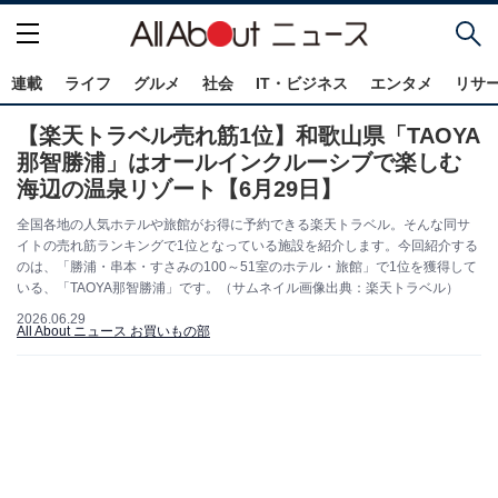
連載
ライフ
グルメ
社会
IT・ビジネス
エンタメ
リサ
【楽天トラベル売れ筋1位】和歌山県「TAOYA
那智勝浦」はオールインクルーシブで楽しむ
海辺の温泉リゾート【6月29日】
全国各地の人気ホテルや旅館がお得に予約できる楽天トラベル。そんな同サ
イトの売れ筋ランキングで1位となっている施設を紹介します。今回紹介する
のは、「勝浦・串本・すさみの100～51室のホテル・旅館」で1位を獲得して
いる、「TAOYA那智勝浦」です。（サムネイル画像出典：楽天トラベル）
2026.06.29
All About ニュース お買いもの部