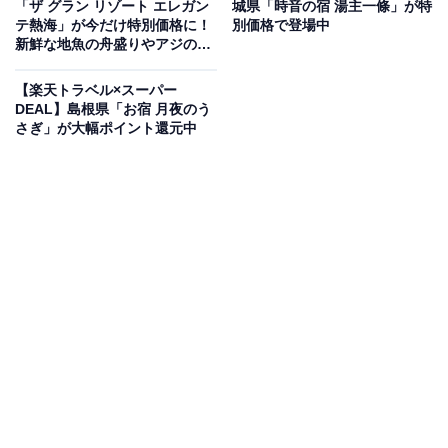
「ザ グラン リゾート エレガン
城県「時音の宿 湯主一條」が特
テ熱海」が今だけ特別価格に！
別価格で登場中
新鮮な地魚の舟盛りやアジの干
物を楽しめる宿【6月25日】
この宿泊施設のおすすめポイントは？
【楽天トラベル×スーパー
DEAL】島根県「お宿 月夜のう
草津温泉にある「草津温泉 湯畑泉水」は、湯畑から徒歩
さぎ」が大幅ポイント還元中
1分の全室露天風呂付きの宿。源泉掛け流しの湯を客室
で独占できます。キッチンや洗濯乾燥機を備え長期滞在
にも対応しており、2025年には古民家風の別邸が誕生し
ました。姉妹館で群馬県産食材のビュッフェを味わえる
プランも魅力です。
宿泊者からは「全室に露天風呂がついているのが魅力的
で、お部屋はロフト付きでとっても綺麗でした。湯加減
も良くて疲れた体に沁みました。気持ちが良かったで
す」「食事といい、立地と良いとてもよかったです」と
いう声があがっています。湯畑の近くで温泉を堪能した