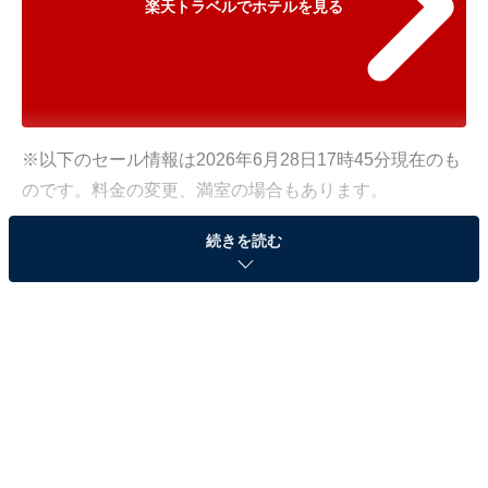
楽天トラベルでホテルを見る
※以下のセール情報は2026年6月28日17時45分現在のも
のです。料金の変更、満室の場合もあります。
※本記事で紹介している商品の購入やサービスの利用により、売上の一部が
続きを読む
オールアバウトに還元されることがあります。
「草津温泉 湯畑泉水」が500円オフで登場！