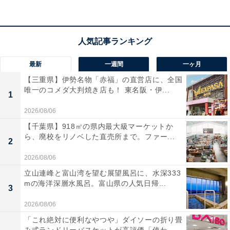
い人や、長期滞在でゆっくり過ごしたい人におすすめの
宿です。※掲載されている情報は記事公開時のもので
す。あらかじめご了承ください。また、記事中の宿泊プ
ランを予約すると、売上の一部がオールアバウトに還元
されることがあります。
最新
一週間
一ヶ月
【三重県】伊勢名物「赤福」の直営店に、全国
唯一のコメダ大判焼き店も！ 東名阪・伊...
1
この記事の執筆者：
All About ニュース 旅行
部
2026/08/06
【千葉県】918㎡の県内最大級マーケットか
全国の人気ホテルから今泊まりたい宿を厳選してご紹介。日々更新
ら、廃校をリノベした直売所まで。ファー...
2
される売れ筋ランキングや、見逃せないセール・キャンペーン情報
など、お得に旅を楽しむための秘けつが満載です。さらに、ここで
...続きを読む
2026/08/06
しか読めない独自コンテンツも充実。編集部員による宿泊レビュー
立山連峰と富山湾を望む展望風呂に、水深333
では、公式Webサイトだけでは分からないリアルな様子を紹介しま
mの海洋深層水風呂。富山県の人気日帰...
す。
3
こちらもおすすめ
2026/08/06
【楽天トラベル売れ筋1位】富山県「天然温泉
「これ絶対に便利なやつや」ダイソーの折り畳
浜辺の宿あさひや」が選ばれる理由