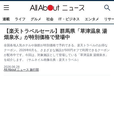
連載
ライフ
グルメ
社会
IT・ビジネス
エンタメ
リサ
【楽天トラベルセール】群馬県「草津温泉 湯
畑泉水」が特別価格で登場中
全国各地人気ホテルや旅館が特別価格で予約できる、楽天トラベルのお得な
クーポン。2026年6月も、さまざまな施設が500円オフで利用できるクーポン
が配布中です。今回は、対象施設として登場している「草津温泉 湯畑泉水」
を紹介します。（サムネイル画像出典：楽天トラベル）
2026.06.28
All About ニュース 旅行部