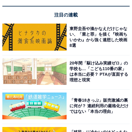
注目の連載
東野圭吾や湊かなえだけじゃな
い、「業と罪」を描く『映画ち
いかわ』から強く連想した映画
8選
20年間「駆け込み実績ゼロ」の
学校も…「こども110番の家」
は本当に必要？ PTAが直面する
理想と現実
「青春18きっぷ」販売激減の裏
に何が？ 連続利用の厳格化だけ
ではない「本当の理由」
「移民」に冷たいのはどっちな