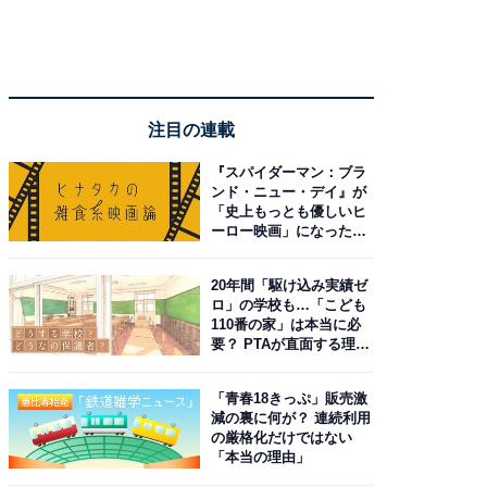
注目の連載
『スパイダーマン：ブラ
ンド・ニュー・デイ』が
「史上もっとも優しいヒ
ーロー映画」になった理
由。予習したい作品は？
20年間「駆け込み実績ゼ
ロ」の学校も…「こども
110番の家」は本当に必
要？ PTAが直面する理想
と現実
「青春18きっぷ」販売激
減の裏に何が？ 連続利用
の厳格化だけではない
「本当の理由」