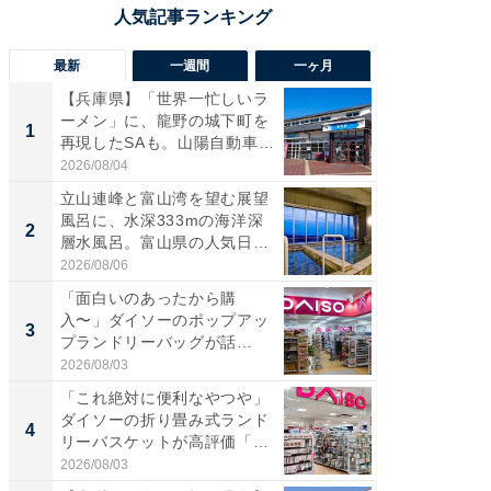
最新
一週間
一ヶ月
【兵庫県】「世界一忙しいラ
【兵庫
ーメン」に、龍野の城下町を
ーメン
1
1
再現したSAも。山陽自動車
再現した
道...
道...
2026/08/04
2026/08/0
立山連峰と富山湾を望む展望
【三重
風呂に、水深333mの海洋深
「鈴鹿天
2
2
層水風呂。富山県の人気日
は100
帰...
2026/08/06
2026/08/0
「面白いのあったから購
ステラ
入〜」ダイソーのポップアッ
詰め放題
3
3
プランドリーバッグが話
00円で「
題。“さま...
2026/08/03
2026/08/0
「これ絶対に便利なやつや」
「ミニオ
ダイソーの折り畳み式ランド
ッグ！ 
4
4
リーバスケットが高評価「使
ど、夏限
わ...
2026/08/03
2026/08/0