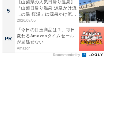
【山梨県の人気日帰り温泉】
【埼玉
「山梨日帰り温泉 源泉かけ流
「行田天
5
5
しの湯 桜湯」は源泉かけ流...
は和の
が...
2026/08/05
2026/08/0
「今日の目玉商品は？」毎日
【8/2
変わるAmazonタイムセール
高い探
PR
PR
が見逃せない
学習指導
Amazon
COMPAS
Recommended by