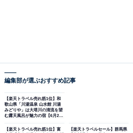
下ろす宿
編集部が選ぶおすすめ記事
【楽天トラベル売れ筋1位】和
歌山県「川湯温泉 山水館 川湯
みどりや」は大塔川の清流を望
む露天風呂が魅力の宿【6月22
日和山温泉 ホテル金波楼（画像出典：楽天トラベル）
日】
「城崎温泉・豊岡・出石・神鍋の100～51室のホテル・
【楽天トラベル売れ筋1位】富
【楽天トラベルセール】群馬県