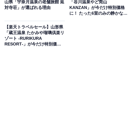
山県「宇奈月温泉の老舗旅館 延
「谷川温泉やど莞山
旅館」で1位を獲得しているのは、「日和山温泉 ホテル
対寺荘」が選ばれる理由
KANZAN」が今だけ特別価格
金波楼」です。
に！ たった6室のみの静かな佇
まいが魅力の宿【6月19日】
【楽天トラベルセール】山形県
「蔵王温泉 たかみや瑠璃倶楽リ
ゾート ‐RURIKURA
RESORT‐」が今だけ特別価格
に！ テラスから朝日連峰などの
楽天トラベルでホテルを見る
雄大な景色を堪能【6月19日】
この宿泊施設のおすすめポイントは？
日和山温泉にある「日和山温泉 ホテル金波楼」は、日本
海の絶景を見下ろす宿。客室は専用ラウンジ付きの「時
じく」など、旅のスタイルに合わせて選べるのが特徴で