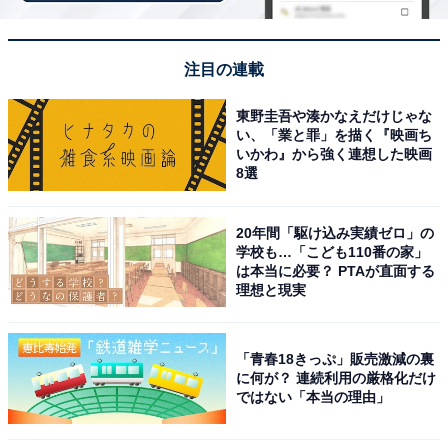
注目の連載
東野圭吾や湊かなえだけじゃな
い、「業と罪」を描く『映画ち
いかわ』から強く連想した映画
8選
20年間「駆け込み実績ゼロ」の
学校も…「こども110番の家」
は本当に必要？ PTAが直面する
理想と現実
「青春18きっぷ」販売激減の裏
に何が？ 連続利用の厳格化だけ
ではない「本当の理由」