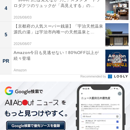
じめご了承ください。また、記事中の宿泊プランを予約
ロダクツのリュックが「高見えする」の...
4
すると、売上の一部がオールアバウトに還元されること
があります。
2026/08/03
【京都府の人気スーパー銭湯】「宇治天然温泉
源氏の湯」は宇治市内唯一の天然温泉と...
5
この記事の執筆者：
All About ニュース 旅行
部
2026/08/07
Amazon今日も見逃せない！80%OFF以上が
全国の人気ホテルから今泊まりたい宿を厳選してご紹介。日々更新
続々登場
PR
される売れ筋ランキングや、見逃せないセール・キャンペーン情報
など、お得に旅を楽しむための秘けつが満載です。さらに、ここで
...続きを読む
Amazon
しか読めない独自コンテンツも充実。編集部員による宿泊レビュー
Recommended by
では、公式Webサイトだけでは分からないリアルな様子を紹介しま
す。
こちらもおすすめ
【楽天トラベルセール】鳥取県「三朝薬師の湯
万翆楼」が特別価格で登場中