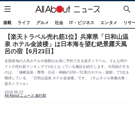
連載
ライフ
グルメ
社会
IT・ビジネス
エンタメ
リサ
【楽天トラベル売れ筋1位】兵庫県「日和山温
泉 ホテル金波楼」は日本海を望む絶景露天風
呂の宿【6月23日】
全国各地の人気ホテルや旅館がお得に予約できる楽天トラベル。そんな同サ
イトの売れ筋ランキングで1位となっている施設を紹介します。今回紹介する
のは、「城崎温泉・豊岡・出石・神鍋の100～51室のホテル・旅館」で1位を
獲得している、「日和山温泉 ホテル金波楼」です。（サムネイル画像出典：
楽天トラベル）
2026.06.23
All About ニュース 旅行部