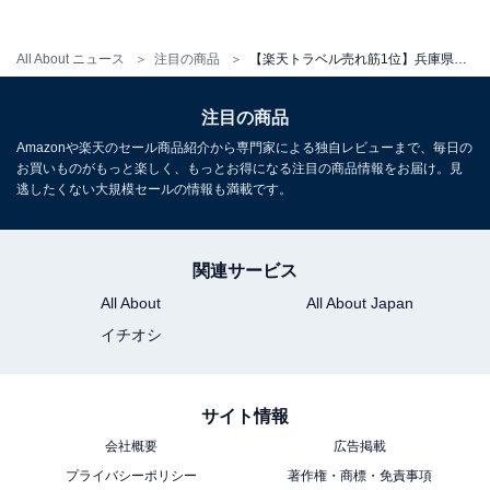
All About ニュース
注目の商品
【楽天トラベル売れ筋1位】兵庫県「日和山温泉 ホテル金波楼」は日本海を望む絶景露天風呂の宿【6月23日】
注目の商品
Amazonや楽天のセール商品紹介から専門家による独自レビューまで、毎日の
お買いものがもっと楽しく、もっとお得になる注目の商品情報をお届け。見
逃したくない大規模セールの情報も満載です。
関連サービス
All About
All About Japan
イチオシ
サイト情報
会社概要
広告掲載
プライバシーポリシー
著作権・商標・免責事項