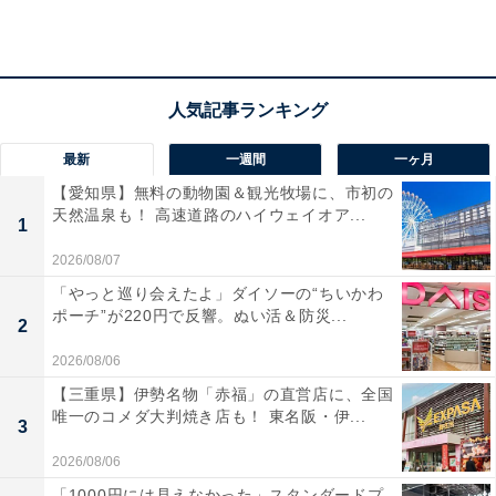
す。津居山漁港から毎日仕入れる新鮮な魚介をはじめと
した但馬の幸も魅力。空と海が一体となるような温泉
で、五感を使ってゆったりと寛げます。
宿泊者からは「お料理もとっても美味しく、個室での夕
食でゆっくりお食事をいただくことができました」「立
最新
一週間
一ヶ月
地よし眺めよし部屋も広々本当にきれいで料理も満腹す
【愛知県】無料の動物園＆観光牧場に、市初の
天然温泉も！ 高速道路のハイウェイオア...
ぎる量で美味しかったです」という声があがっていま
1
す。旅のスタイルに合わせて客室を選びたい人や、新鮮
2026/08/07
な魚介と温泉を楽しみたい人におすすめの宿です。
「やっと巡り会えたよ」ダイソーの“ちいかわ
ポーチ”が220円で反響。ぬい活＆防災...
2
あわせて読みたい
2026/08/06
【沢渡温泉の人気ホテル】「沢渡温泉 宮田屋
旅館」は源泉100％の温泉とあたたかい山里
【三重県】伊勢名物「赤福」の直営店に、全国
料理が魅力
唯一のコメダ大判焼き店も！ 東名阪・伊...
3
2026/08/06
※掲載されている情報は記事公開時のものです。あらか
「1000円には見えなかった」スタンダードプ