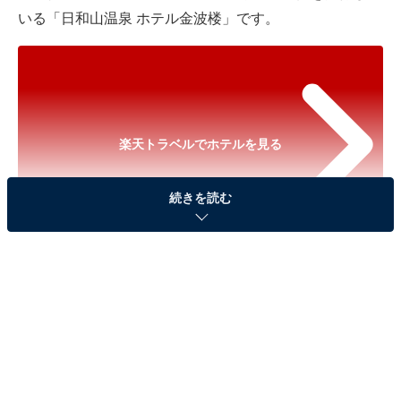
いる「日和山温泉 ホテル金波楼」です。
楽天トラベルでホテルを見る
続きを読む
※以下のセール情報は2026年6月23日15時30分現在のも
のです。料金の変更、満室の場合もあります。
※本記事で紹介している商品の購入やサービスの利用により、売上の一部が
オールアバウトに還元されることがあります。
「日和山温泉 ホテル金波楼」は日本海の絶景を見