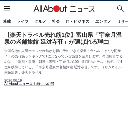
連載
ライフ
グルメ
社会
IT・ビジネス
エンタメ
リサ
【楽天トラベル売れ筋1位】富山県「宇奈月温
泉の老舗旅館 延対寺荘」が選ばれる理由
全国各地の人気ホテルや旅館がお得に予約できる楽天トラベル。そんな同サ
イトの売れ筋ランキングで1位となっている施設を紹介します。今回紹介する
のは、「滑川・魚津・朝日・黒部・宇奈月の100～51室のホテル・旅館」で1
位を獲得している、「宇奈月温泉の老舗旅館 延対寺荘」です。（サムネイル
画像出典：楽天トラベル）
2026.06.19
All About ニュース お買いもの部