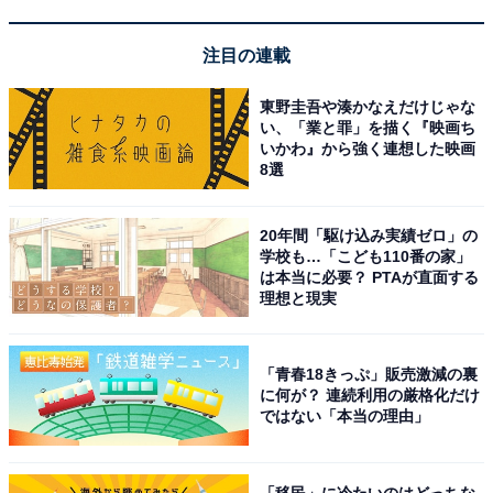
注目の連載
東野圭吾や湊かなえだけじゃな
い、「業と罪」を描く『映画ち
いかわ』から強く連想した映画
8選
20年間「駆け込み実績ゼロ」の
学校も…「こども110番の家」
は本当に必要？ PTAが直面する
理想と現実
「青春18きっぷ」販売激減の裏
に何が？ 連続利用の厳格化だけ
ではない「本当の理由」
「移民」に冷たいのはどっちな