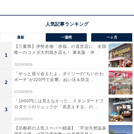
ぎ、富山湾の朝獲れの海の幸を堪能できる会席料理も人
気を集めています。
宿泊者からは「夕食の会席料理、朝食のバイキングどち
らも大変美味しかったです」「お風呂も泉質が良く癒さ
最新
一週間
一ヶ月
れました。小露天風呂が意外と景観が良くオススメ」と
【三重県】伊勢名物「赤福」の直営店に、全国
いう声があがっています。黒部峡谷の絶景を眺めながら
唯一のコメダ大判焼き店も！ 東名阪・伊...
1
寛ぎたい人や、こだわりの温泉と美味しい料理を味わい
2026/08/06
たい人におすすめの宿です。
「やっと巡り会えたよ」ダイソーの“ちいかわ
ポーチ”が220円で反響。ぬい活＆防災...
あわせて読みたい
2
【氷見温泉郷の人気ホテル】「なだうら温泉
2026/08/06
元湯 磯波風」は源泉かけ流しの湯と日本海の
「1000円には見えなかった」スタンダードプ
絶景が魅力
ロダクツのリュックが「高見えする」の...
3
2026/08/03
※掲載されている情報は記事公開時のものです。あらか
【京都府の人気スーパー銭湯】「宇治天然温泉
じめご了承ください。また、記事中の宿泊プランを予約