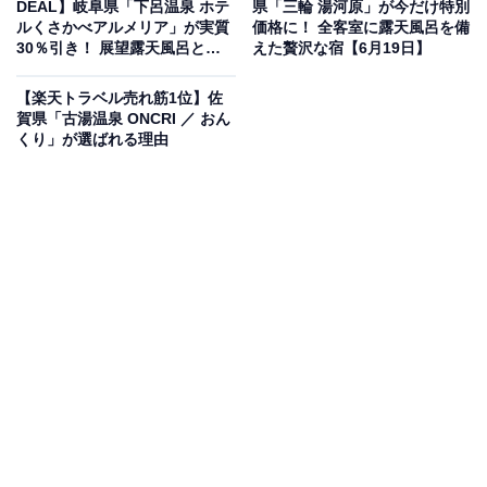
DEAL】岐阜県「下呂温泉 ホテ
県「三輪 湯河原」が今だけ特別
老舗旅館 延対寺荘」です。
ルくさかべアルメリア」が実質
価格に！ 全客室に露天風呂を備
30％引き！ 展望露天風呂と多
えた贅沢な宿【6月19日】
彩な食事が魅力の宿【6月19
日】
【楽天トラベル売れ筋1位】佐
賀県「古湯温泉 ONCRI ／ おん
くり」が選ばれる理由
楽天トラベルでホテルを見る
この宿泊施設のおすすめポイントは？
宇奈月温泉にある「延対寺荘」は、目の前に雄大な黒部
峡谷の景色が広がる老舗旅館です。温泉は化粧水成分の
メタケイ酸を豊富に含み、潤いのある肌へと導く美肌の
名湯。明治三十三年から続く料理旅館の伝統を受け継