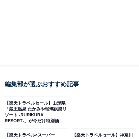
編集部が選ぶおすすめ記事
【楽天トラベルセール】山形県
「蔵王温泉 たかみや瑠璃倶楽リ
宇奈月温泉の老舗旅館 延対寺荘（画像出典：楽天トラベル）
ゾート ‐RURIKURA
RESORT‐」が今だけ特別価格
「滑川・魚津・朝日・黒部・宇奈月の100～51室のホテ
に！ テラスから朝日連峰などの
雄大な景色を堪能【6月19日】
ル・旅館」で1位を獲得しているのは、「宇奈月温泉の
【楽天トラベル×スーパー
【楽天トラベルセール】神奈川