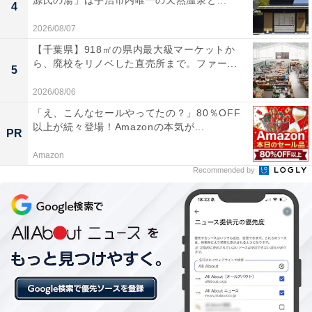
源氏の湯」は宇治市内唯一の天然温泉と...
すると、売上の一部がオールアバウトに還元されること
4
があります。
2026/08/07
【千葉県】918㎡の県内最大級マーケットか
ら、廃校をリノベした直売所まで。ファー...
5
この記事の執筆者：
All About ニュース お買
いもの部
2026/08/06
「え、こんなセールやってたの？」80％OFF
Amazonのセール商品から売れ筋ランキングまで、毎日のお買いも
以上が続々登場！Amazonの本気が...
のがもっと楽しく、もっとお得になる情報をお届け。編集部員によ
PR
る独自レビューなど、ここでしか手に入らない情報も満載です。
...続きを読む
Amazon
Recommended by
こちらもおすすめ
【楽天トラベルセール】群馬県「谷川温泉やど
莞山 KANZAN」が今だけ特別価格に！ たった6
室のみの静かな佇まいが魅力の宿【6月19日】