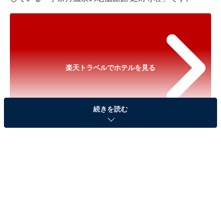
楽天トラベルでホテルを見る
続きを読む
※以下のセール情報は2026年6月19日17時45分現在のも
のです。料金の変更、満室の場合もあります。
※本記事で紹介している商品の購入やサービスの利用により、売上の一部が
オールアバウトに還元されることがあります。
「宇奈月温泉の老舗旅館 延対寺荘」は目の前に雄
大な黒部峡谷の景色が広がる老舗旅館