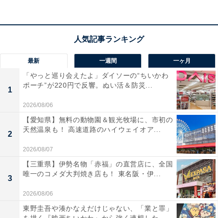
す。あらかじめご了承ください。 また、記事中の宿泊プ
ランを予約すると、売上の一部がオールアバウトに還元
されることがあります。
最新
一週間
一ヶ月
この記事の執筆者：
All About ニュース 旅行
「やっと巡り会えたよ」ダイソーの“ちいかわ
部
ポーチ”が220円で反響。ぬい活＆防災...
1
全国の人気ホテルから今泊まりたい宿を厳選してご紹介。日々更新
2026/08/06
される売れ筋ランキングや、見逃せないセール・キャンペーン情報
など、お得に旅を楽しむための秘けつが満載です。さらに、ここで
...続きを読む
【愛知県】無料の動物園＆観光牧場に、市初の
しか読めない独自コンテンツも充実。編集部員による宿泊レビュー
天然温泉も！ 高速道路のハイウェイオア...
2
では、公式Webサイトだけでは分からないリアルな様子を紹介しま
す。
2026/08/07
こちらもおすすめ
【三重県】伊勢名物「赤福」の直営店に、全国
【楽天トラベルセール】静岡県「ザ グラン リゾ
唯一のコメダ大判焼き店も！ 東名阪・伊...
3
ート エレガンテ熱海」が今だけ特別価格に！新
鮮な地魚の舟盛りやアジの干物を楽しめる宿【6
2026/08/06
月25日】
東野圭吾や湊かなえだけじゃない、「業と罪」