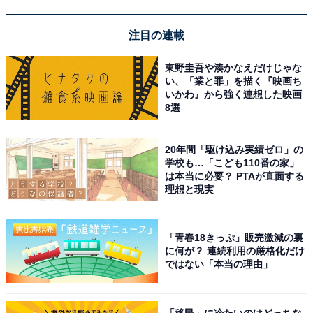
注目の連載
東野圭吾や湊かなえだけじゃな
い、「業と罪」を描く『映画ち
いかわ』から強く連想した映画
8選
20年間「駆け込み実績ゼロ」の
学校も…「こども110番の家」
は本当に必要？ PTAが直面する
理想と現実
「青春18きっぷ」販売激減の裏
に何が？ 連続利用の厳格化だけ
ではない「本当の理由」
「移民」に冷たいのはどっちな