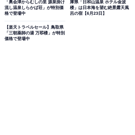
「奥会津からむしの里 源泉掛け
庫県「日和山温泉 ホテル金波
流し温泉しらかば荘」が特別価
楼」は日本海を望む絶景露天風
格で登場中
呂の宿【6月23日】
この宿泊施設のおすすめポイントは？
【楽天トラベルセール】鳥取県
「時音の宿 湯主一條」は、非日常の贅沢な時間を過ごせ
「三朝薬師の湯 万翆楼」が特別
る宿。客室は露天風呂付き客室やセミスイートなど、多
価格で登場中
彩なタイプが揃います。食事は個室の料亭で、調理長お
すすめの高級会席料理をゆっくりと堪能。高級アメニテ
ィ付きや一人旅向けなど、好みのスタイルに応じた滞在
が叶うのも魅力です。
宿泊者からは「お食事は盛り付けも器も美しく一つ一つ
のお料理も至福の味わいでした」「温泉の泉質はやわら
かく、長時間入浴しても疲れません」という声があがっ
ています。上質な空間で美味しい食事を味わいたい人
や、自分だけの贅沢な時間を過ごしたい人におすすめの
宿です。※掲載されている情報は記事公開時のもので