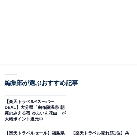
時音の宿 湯主一條（画像出典：楽天トラベル）
「時音の宿 湯主一條」は現在特別価格で宿泊可能です。
編集部が選ぶおすすめ記事
【楽天トラベル×スーパー
DEAL】大分県「由布院温泉 朝
楽天トラベルでホテルを見る
霧のみえる宿 ゆふいん花由」が
大幅ポイント還元中
【楽天トラベルセール】福島県
【楽天トラベル売れ筋1位】兵