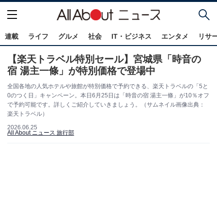
連載
ライフ
グルメ
社会
IT・ビジネス
エンタメ
リサ
【楽天トラベル特別セール】宮城県「時音の
宿 湯主一條」が特別価格で登場中
全国各地の人気ホテルや旅館が特別価格で予約できる、楽天トラベルの「5と
0のつく日」キャンペーン。本日6月25日は「時音の宿 湯主一條」が10％オフ
で予約可能です。詳しくご紹介していきましょう。（サムネイル画像出典：
楽天トラベル）
2026.06.25
All About ニュース 旅行部