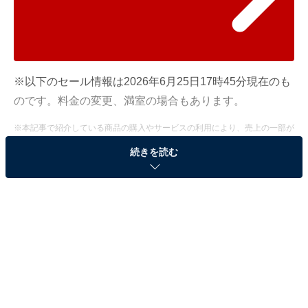
※以下のセール情報は2026年6月25日17時45分現在のも
のです。料金の変更、満室の場合もあります。
※本記事で紹介している商品の購入やサービスの利用により、売上の一部が
オールアバウトに還元されることがあります。
続きを読む
「時音の宿 湯主一條」が10％オフで登場！