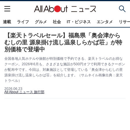
連載
ライフ
グルメ
社会
IT・ビジネス
エンタメ
リサ
【楽天トラベルセール】福島県「奥会津から
むしの里 源泉掛け流し温泉しらかば荘」が特
別価格で登場中
全国各地人気ホテルや旅館が特別価格で予約できる、楽天トラベルのお得な
クーポン。2026年6月も、さまざまな施設が500円オフで利用できるクーポン
が配布中です。今回は、対象施設として登場している「奥会津からむしの里
源泉掛け流し温泉しらかば荘」を紹介します。（サムネイル画像出典：楽天
トラベル）
2026.06.23
All About ニュース 旅行部