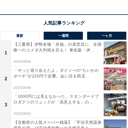
「食事もお部屋も従業員さんの対応もとても良いもので
した」という声があがっています。広めの部屋でゆった
り過ごしたい人や、温泉と地元の旬の料理を楽しみたい
人におすすめの宿です。
最新
一週間
一ヶ月
あわせて読みたい
【三重県】伊勢名物「赤福」の直営店に、全国
唯一のコメダ大判焼き店も！ 東名阪・伊...
【沢渡温泉の人気ホテル】「沢渡温泉 宮田屋
1
旅館」は源泉100％の温泉とあたたかい山里
2026/08/06
料理が魅力
「やっと巡り会えたよ」ダイソーの“ちいかわ
ポーチ”が220円で反響。ぬい活＆防災...
※掲載されている情報は記事公開時のものです。あらか
2
じめご了承ください。また、記事中の宿泊プランを予約
2026/08/06
すると、売上の一部がオールアバウトに還元されること
「1000円には見えなかった」スタンダードプ
があります。
ロダクツのリュックが「高見えする」の...
3
2026/08/03
この記事の執筆者：
All About ニュース 旅行
【京都府の人気スーパー銭湯】「宇治天然温泉
部