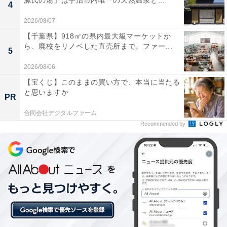
源氏の湯」は宇治市内唯一の天然温泉と...
4
全国の人気ホテルから今泊まりたい宿を厳選してご紹介。日々更新
2026/08/07
される売れ筋ランキングや、見逃せないセール・キャンペーン情報
【千葉県】918㎡の県内最大級マーケットか
など、お得に旅を楽しむための秘けつが満載です。さらに、ここで
...続きを読む
ら、廃校をリノベした直売所まで。ファー...
5
しか読めない独自コンテンツも充実。編集部員による宿泊レビュー
では、公式Webサイトだけでは分からないリアルな様子を紹介しま
2026/08/06
す。
【宝くじ】このままの買い方で、本当に当たる
こちらもおすすめ
と思いますか
PR
【楽天トラベル売れ筋1位】兵庫県「日和山温泉
ホテル金波楼」は日本海を望む絶景露天風呂の
合同会社デジタルファーム
宿【6月23日】
Recommended by