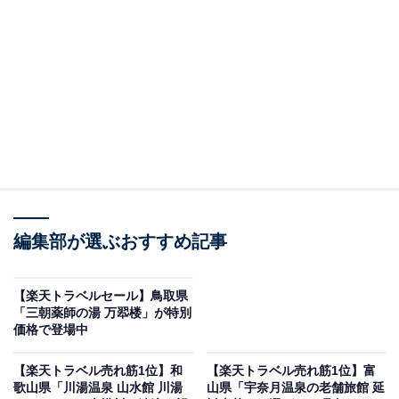
編集部が選ぶおすすめ記事
奥会津からむしの里 源泉掛け流し温泉しらかば荘（画像出典：楽天トラベ
ル）
【楽天トラベルセール】鳥取県
「奥会津からむしの里 源泉掛け流し温泉しらかば荘」は
「三朝薬師の湯 万翆楼」が特別
現在特別価格で宿泊可能です。
価格で登場中
【楽天トラベル売れ筋1位】和
【楽天トラベル売れ筋1位】富
歌山県「川湯温泉 山水館 川湯
山県「宇奈月温泉の老舗旅館 延