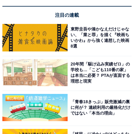
注目の連載
東野圭吾や湊かなえだけじゃな
い、「業と罪」を描く『映画ち
いかわ』から強く連想した映画
8選
20年間「駆け込み実績ゼロ」の
学校も…「こども110番の家」
は本当に必要？ PTAが直面する
理想と現実
「青春18きっぷ」販売激減の裏
に何が？ 連続利用の厳格化だけ
ではない「本当の理由」
「移民」に冷たいのはどっちな