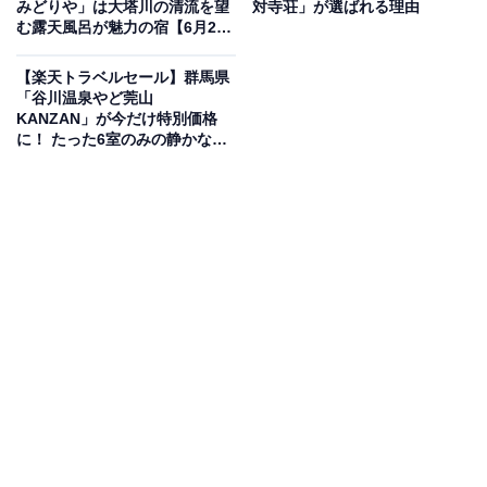
みどりや」は大塔川の清流を望
対寺荘」が選ばれる理由
む露天風呂が魅力の宿【6月22
日】
楽天トラベルでホテルを見る
【楽天トラベルセール】群馬県
「谷川温泉やど莞山
KANZAN」が今だけ特別価格
に！ たった6室のみの静かな佇
まいが魅力の宿【6月19日】
この宿泊施設のおすすめポイントは？
奥会津にある「奥会津からむしの里 源泉掛け流し温泉し
らかば荘」は、自家源泉100％の掛け流し湯を堪能でき
る宿。四季の風を感じる露天風呂があり、冬の雪見露天
は格別です。食事は地元の手打蕎麦や山菜など、旬の味
覚が詰まった深山料理を味わえます。客室はすべて広め
の造りで、ゆっくりと寛げる空間です。
宿泊者からは「温泉もご飯もとても良かったです！」