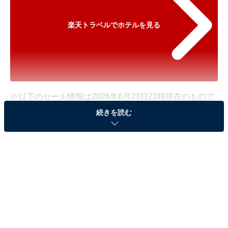
楽天トラベルでホテルを見る
※以下のセール情報は2026年6月23日21時現在のもので
す。料金の変更、満室の場合もあります。
続きを読む
※本記事で紹介している商品の購入やサービスの利用により、売上の一部が
オールアバウトに還元されることがあります。
「奥会津からむしの里 源泉掛け流し温泉しらかば
荘」が500円オフで登場！