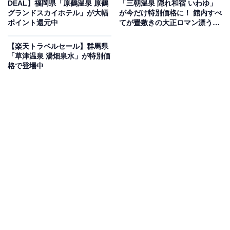
DEAL】福岡県「原鶴温泉 原鶴
「三朝温泉 隠れ和宿 いわゆ」
グランドスカイホテル」が大幅
が今だけ特別価格に！ 館内すべ
ポイント還元中
てが畳敷きの大正ロマン漂う純
和風の宿【6月29日】
【楽天トラベルセール】群馬県
「草津温泉 湯畑泉水」が特別価
格で登場中
この宿泊施設のおすすめポイントは？
松江しんじ湖温泉にある「松江しんじ湖温泉 皆美館」
は、明治21年創業の歴史ある老舗旅館。アメリカの専門
誌で上位に選ばれた美しい日本庭園や、宍道湖を一望す
る展望温泉風呂付き客室、サウナ付き客室などが揃いま
す。「和のオーベルジュ」として、山陰の極上食材を伝
統の味で堪能できるのも魅力です。
宿泊者からは「食事も目でも舌でも楽しめて素晴らしか
ったです」「部屋に設置された掛け流しの温泉風呂はと
ても質の良い温泉でした」という声があがっています。