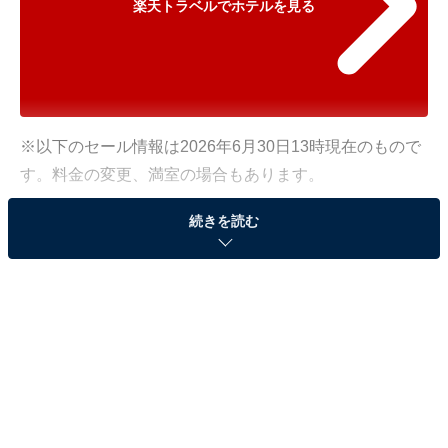
楽天トラベルでホテルを見る
※以下のセール情報は2026年6月30日13時現在のもので
す。料金の変更、満室の場合もあります。
※本記事で紹介している商品の購入やサービスの利用により、売上の一部が
続きを読む
オールアバウトに還元されることがあります。
「松江しんじ湖温泉 皆美館」が500円オフで登
場！