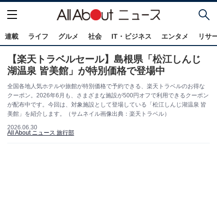
連載
ライフ
グルメ
社会
IT・ビジネス
エンタメ
リサ
【楽天トラベルセール】島根県「松江しんじ
湖温泉 皆美館」が特別価格で登場中
全国各地人気ホテルや旅館が特別価格で予約できる、楽天トラベルのお得な
クーポン。2026年6月も、さまざまな施設が500円オフで利用できるクーポン
が配布中です。今回は、対象施設として登場している「松江しんじ湖温泉 皆
美館」を紹介します。（サムネイル画像出典：楽天トラベル）
2026.06.30
All About ニュース 旅行部