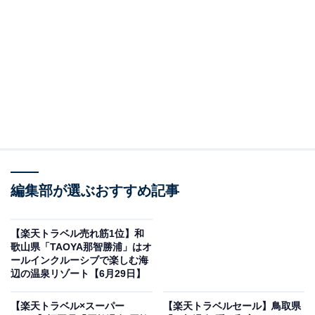
松江しんじ湖温泉 皆美館（画像出典：楽天トラベル）
編集部が選ぶおすすめ記事
「松江しんじ湖温泉 皆美館」は現在特別価格で宿泊可能
です。
【楽天トラベル売れ筋1位】和
歌山県「TAOYA那智勝浦」はオ
ールインクルーシブで楽しむ海
辺の温泉リゾート【6月29日】
【楽天トラベル×スーパー
【楽天トラベルセール】鳥取県
楽天トラベルでホテルを見る