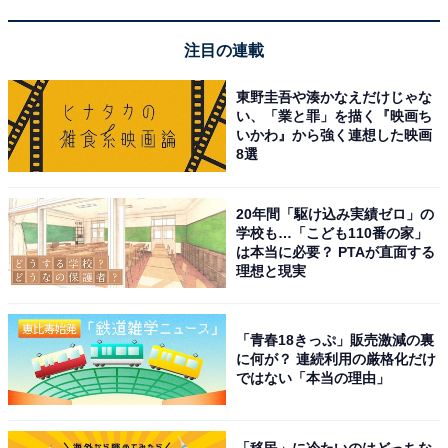
注目の連載
東野圭吾や湊かなえだけじゃな
い、「業と罪」を描く『映画ち
いかわ』から強く連想した映画
8選
20年間「駆け込み実績ゼロ」の
学校も…「こども110番の家」
は本当に必要？ PTAが直面する
理想と現実
「青春18きっぷ」販売激減の裏
に何が？ 連続利用の厳格化だけ
ではない「本当の理由」
「移民」に冷たいのはどっちな