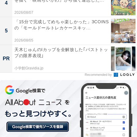
を描く『映画ちいかわ』から強く連想した...
4
泉 森秋旅館」が今だけ特別価格に！ 四季折々の
山々を望む寛ぎの宿【6月30日】
2026/08/07
「15分で完成してめちゃ楽しかった」3COINS
の「モールドールトレカケースキッ...
5
2026/08/05
天木じゅんのIカップを全解放した｢バストトッ
プの限界表現｣
PR
小学館Gravidia.jp
Recommended by