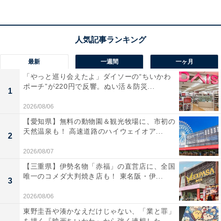
歴史ある名園を眺めながら贅沢な時間を過ごしたい人
や、上質な温泉と美食を満喫したい人におすすめの宿で
す。※掲載されている情報は記事公開時のものです。あ
らかじめご了承ください。また、記事中の宿泊プランを
予約すると、売上の一部がオールアバウトに還元される
最新
一週間
一ヶ月
ことがあります。
「やっと巡り会えたよ」ダイソーの“ちいかわ
ポーチ”が220円で反響。ぬい活＆防災...
1
この記事の執筆者：
All About ニュース 旅行
2026/08/06
部
【愛知県】無料の動物園＆観光牧場に、市初の
天然温泉も！ 高速道路のハイウェイオア...
2
全国の人気ホテルから今泊まりたい宿を厳選してご紹介。日々更新
される売れ筋ランキングや、見逃せないセール・キャンペーン情報
2026/08/07
など、お得に旅を楽しむための秘けつが満載です。さらに、ここで
...続きを読む
【三重県】伊勢名物「赤福」の直営店に、全国
しか読めない独自コンテンツも充実。編集部員による宿泊レビュー
唯一のコメダ大判焼き店も！ 東名阪・伊...
3
では、公式Webサイトだけでは分からないリアルな様子を紹介しま
す。
2026/08/06
こちらもおすすめ
東野圭吾や湊かなえだけじゃない、「業と罪」
【楽天トラベル特別セール】群馬県「伊香保温