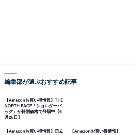
※以下のセール情報は6月30日13時現在のものです。値
段の変更、売り切れの場合もあります。
この記事の執筆者：
All About ニュース お買
いもの部
編集部が選ぶおすすめ記事
Amazonのセール商品から売れ筋ランキングまで、毎日のお買いも
のがもっと楽しく、もっとお得になる情報をお届け。編集部員によ
る独自レビューなど、ここでしか手に入らない情報も満載です。
...続きを読む
【Amazonお買い得情報】THE
NORTH FACE「ショルダーバ
※本記事で紹介している商品の購入やサービスの利用により、売上の一部が
ッグ」が特別価格で登場中【6
オールアバウトに還元されることがあります。
月28日】
PHILIPSの「タブレット」が限定価格に！ 19％オ
【Amazonお買い得情報】日立
【Amazonお買い得情報】