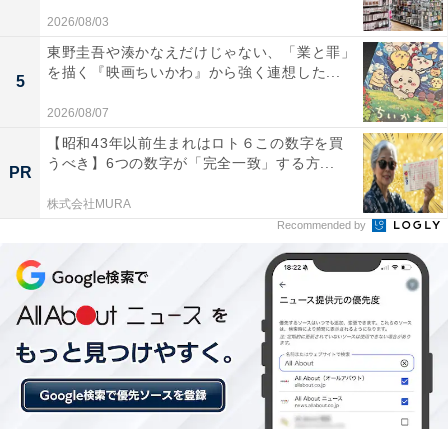
2026/08/03
東野圭吾や湊かなえだけじゃない、「業と罪」
大容量バッテリーのおかげで、外出先でも充電を気
を描く『映画ちいかわ』から強く連想した...
5
にせず1日中仕事に使えます
2026/08/07
【昭和43年以前生まれはロト６この数字を買
うべき】6つの数字が「完全一致」する方...
PR
高級感のあるシックなデザインで、アプリの起動や
株式会社MURA
切り替えもスムーズで大満足です
Recommended by
大画面で動画やブラウジングを滑らかに楽しみたい人
や、家族で安心して使える万能な1台を探している人に
は、おすすめの商品といえそうです。