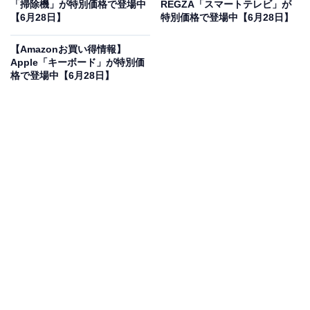
フで登場
「掃除機」が特別価格で登場中
REGZA「スマートテレビ」が
【6月28日】
特別価格で登場中【6月28日】
【Amazonお買い得情報】
Apple「キーボード」が特別価
格で登場中【6月28日】
PHILIPS T8015 国内正規品 11インチタブレット Android
15 FHD 90Hz G99 6GB/128GB グレー
Amazonで見る
PHILIPSのタブレット「T8015」は現在19％オフの特別
価格・税込2万9980円で販売中です。
この商品のおすすめポイントは？
11インチの鮮明なFHDディスプレイ
は90Hz対応で、動