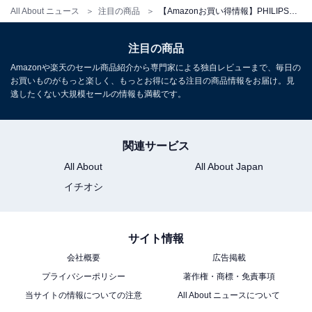
All About ニュース
注目の商品
【Amazonお買い得情報】PHILIPS「タブレット」が特別価格で登場中【6月30日】
【国内正規品】PHILIPS タブレット 2.5K 8.8インチ IPS
2560×1600解像度 Android16 Wi-Fi/SIM通話モデル G100
8コアCPU 24GB RAM+128GB ROM+1TB拡張 4G LTE
注目の商品
90Hzリフレッシュレート WidevineL1 6300mAhバッテリ
Amazonや楽天のセール商品紹介から専門家による独自レビューまで、毎日の
ー PD18W充電器付き GPS+顔認証 13MP/5MPカメラ
お買いものがもっと楽しく、もっとお得になる注目の商品情報をお届け。見
T7250
逃したくない大規模セールの情報も満載です。
Amazonで見る
関連サービス
PHILIPS「24E1N2100D/11」
All About
All About Japan
イチオシ
サイト情報
会社概要
広告掲載
プライバシーポリシー
著作権・商標・免責事項
PHILIPS 液晶ディスプレイ PCモニター (23.8イン
当サイトの情報についての注意
All About ニュースについて
チ/IPS/FHD/120Hz/1ms/5年保証/HDMI, DVI-D, VGA/チル