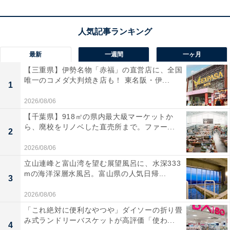
画視聴やWebのスクロールが驚くほど滑らか。高性能な
MediaTek G99
と8000mAhの大容量バッテリーを搭載
し、長時間の学習やビジネスもサクサクこなせます！
最新
一週間
一ヶ月
【三重県】伊勢名物「赤福」の直営店に、全国
さらに
分割画面や保護者制限機能
も備え、1台で大人の
唯一のコメダ大判焼き店も！ 東名阪・伊...
1
仕事から子供の学習までマルチに大活躍。顔認証でサッ
とロック解除できる手軽さも魅力で、家族みんなの毎日
2026/08/06
をよりスマートに変えてくれます。
【千葉県】918㎡の県内最大級マーケットか
ら、廃校をリノベした直売所まで。ファー...
2
PHILIPSのタブレット「T8015」の口コミは？
2026/08/06
PHILIPSのタブレット「T8015」には以下のような口コ
立山連峰と富山湾を望む展望風呂に、水深333
mの海洋深層水風呂。富山県の人気日帰...
ミが寄せられています。
3
2026/08/06
画面の動きがとても滑らかで、長時間の電子書籍や
「これ絶対に便利なやつや」ダイソーの折り畳
動画の視聴も非常に快適です
み式ランドリーバスケットが高評価「使わ...
4