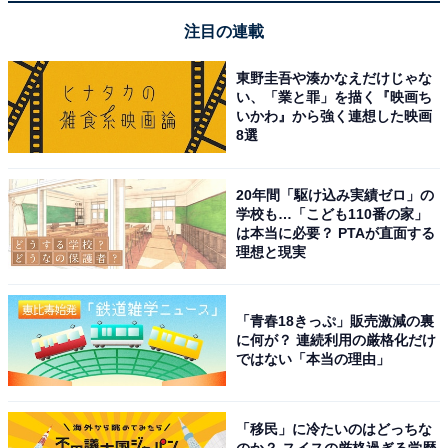
注目の連載
東野圭吾や湊かなえだけじゃな
い、「業と罪」を描く『映画ち
いかわ』から強く連想した映画
8選
20年間「駆け込み実績ゼロ」の
学校も…「こども110番の家」
は本当に必要？ PTAが直面する
理想と現実
【今日チェックしたい】PHILIPSの人気商品5選
「青春18きっぷ」販売激減の裏
PHILIPS「T7315」
に何が？ 連続利用の厳格化だけ
ではない「本当の理由」
「移民」に冷たいのはどっちな
のか？ スイスの厳格過ぎる学歴