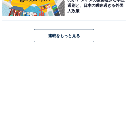
選別と、日本の曖昧過ぎる外国
人政策
【国内正規品】PHILIPS Android16 タブレット 10インチ
wi-fiモデル 8コアCPU 12GB RAM+128GB ROM+1TB拡
張 90Hzリフレッシュレート 6000mAhバッテリー Type-C
連載をもっと見る
充電 WidevineL1 BT5.0/顔認証/GPS/2.4G&5GWi-Fi/分割
画面/無線投影/学習・ビジネス・子供対応 日本語説明書
T7315 (グレー)
Amazonで見る
PHILIPS「T7250」