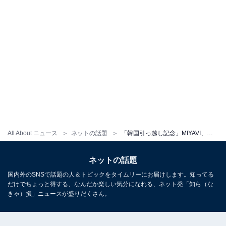
All About ニュース
ネットの話題
「韓国引っ越し記念」MIYAVI、妻との美男美女ショット公開！ 「素敵過ぎて涙が」「なんて美しい」
ネットの話題
国内外のSNSで話題の人＆トピックをタイムリーにお届けします。知ってる
だけでちょっと得する、なんだか楽しい気分になれる、ネット発「知ら（な
きゃ）損」ニュースが盛りだくさん。