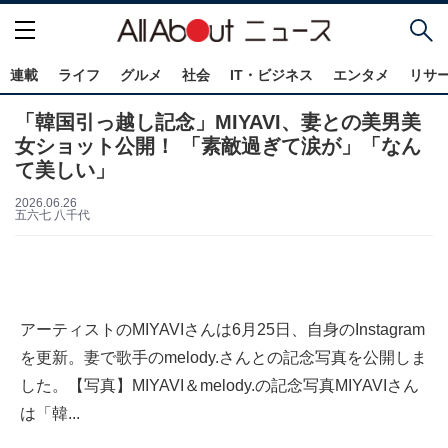
連載
ライフ
グルメ
社会
IT・ビジネス
エンタメ
リサ
「韓国引っ越し記念」MIYAVI、妻との美男美
女ショット公開！ 「素敵過ぎて涙が」「なん
て美しい」
2026.06.26
五六七 八千代
アーティストのMIYAVIさんは6月25日、自身のInstagram
を更新。妻で歌手のmelody.さんとの記念写真を公開しま
した。【写真】MIYAVI＆melody.の記念写真MIYAVIさん
は「韓...