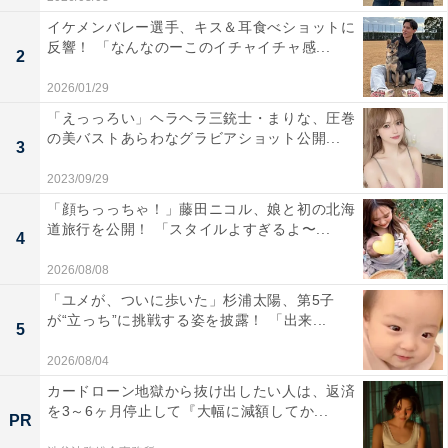
イケメンバレー選手、キス＆耳食べショットに
反響！ 「なんなのーこのイチャイチャ感...
2
2026/01/29
「えっっろい」ヘラヘラ三銃士・まりな、圧巻
の美バストあらわなグラビアショット公開...
3
2023/09/29
「顔ちっっちゃ！」藤田ニコル、娘と初の北海
道旅行を公開！ 「スタイルよすぎるよ〜...
4
2026/08/08
「ユメが、ついに歩いた」杉浦太陽、第5子
が“立っち”に挑戦する姿を披露！ 「出来...
5
2026/08/04
カードローン地獄から抜け出したい人は、返済
を3～6ヶ月停止して『大幅に減額してか...
PR