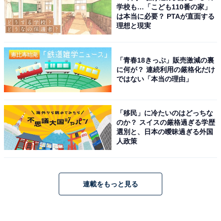
学校も…「こども110番の家」
は本当に必要？ PTAが直面する
理想と現実
「青春18きっぷ」販売激減の裏
に何が？ 連続利用の厳格化だけ
ではない「本当の理由」
「移民」に冷たいのはどっちな
のか？ スイスの厳格過ぎる学歴
選別と、日本の曖昧過ぎる外国
人政策
連載をもっと見る