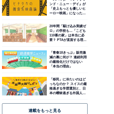
ンド・ニュー・デイ』が
「史上もっとも優しいヒ
ーロー映画」になった理
由。予習したい作品は？
20年間「駆け込み実績ゼ
ロ」の学校も…「こども
110番の家」は本当に必
要？ PTAが直面する理想
と現実
「青春18きっぷ」販売激
減の裏に何が？ 連続利用
の厳格化だけではない
「本当の理由」
「移民」に冷たいのはど
っちなのか？ スイスの厳
格過ぎる学歴選別と、日
本の曖昧過ぎる外国人政
策
連載をもっと見る