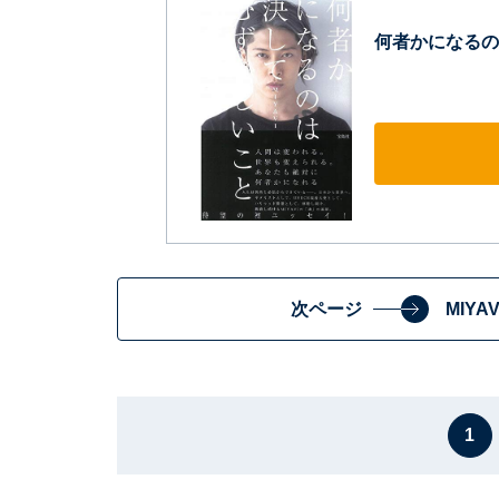
何者かになるの
次ページ
MIY
1