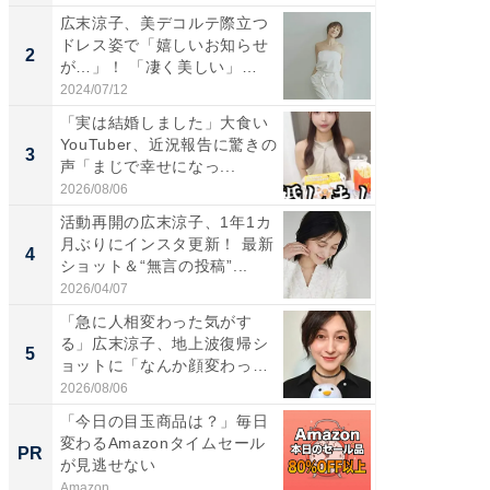
広末涼子、美デコルテ際立つ
「女の
ドレス姿で「嬉しいお知らせ
介、バ
2
2
が…」！ 「凄く美しい」
らのプレ
「透...
愛...
2024/07/12
2026/08/0
「実は結婚しました」大食い
「脚が
YouTuber、近況報告に驚きの
横川尚
3
3
声「まじで幸せになっ...
ムキな姿
刃...
2026/08/06
2026/08/0
活動再開の広末涼子、1年1カ
「え、
月ぶりにインスタ更新！ 最新
芸人、2
4
4
ショット＆“無言の投稿”...
エットに
2026/04/07
2026/08/0
「急に人相変わった気がす
「脳がバ
る」広末涼子、地上波復帰シ
装姿が話
5
5
ョットに「なんか顔変わっ
のお父さ
た」の...
2026/08/06
2026/08/0
「今日の目玉商品は？」毎日
全国の
変わるAmazonタイムセール
付きの
PR
PR
が見逃せない
Amazon
COCO VIL