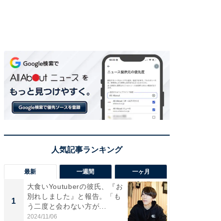
最新
一週間
一ヶ月
大食いYoutuberの彼氏、『お
「さす
別れしました』と報告。「も
は」高
1
1
う二度と会わない方が...
災地を
「カ...
2024/11/06
2026/08/0