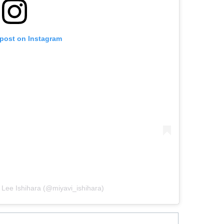
 post on Instagram
 Lee Ishihara (@miyavi_ishihara)