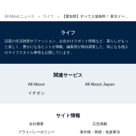
※臨時休場する場合あり
All About ニュース
ライフ
【愛知県】すべて入場無料！ 東京ドーム5.7個分の大型公園、サボテン遊具…家族で行きたい1日遊べる公園3選
アクセス
ライフ
愛知県春日井市朝宮町4丁目1番地2（朝宮公園管理事務
話題の生活雑貨やファッション、お出かけスポット情報など、暮らしがもっ
所）
と楽しく、豊かになるヒントが満載。編集部が独自調査した、気になる他人
のライフスタイル事情も公開しています。
JR中央線「春日井駅」からかすがいシティバス「朝宮公
園北」「朝宮公園南」下車すぐ
TEL：0568-84-4991（朝宮公園管理事務所）
関連サービス
All About
All About Japan
あわせて読みたい
イチオシ
【愛知県】3公園すべて入園無料！ 森のロン
グスライダーから動物村まで…1日中遊べる
大型公園3選
サイト情報
会社概要
広告掲載
プライバシーポリシー
著作権・商標・免責事項