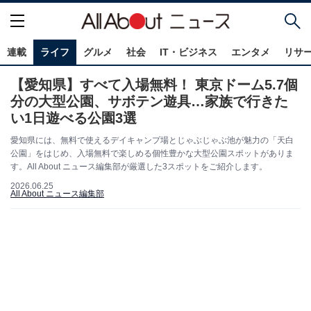
連載
ライフ
グルメ
社会
IT・ビジネス
エンタメ
リサ
【愛知県】すべて入場無料！ 東京ドーム5.7個
分の大型公園、サボテン遊具…家族で行きた
い1日遊べる公園3選
愛知県には、無料で使えるデイキャンプ場とじゃぶじゃぶ池が魅力の「天白
公園」をはじめ、入場無料で楽しめる個性豊かな大型公園スポットがありま
す。All About ニュース編集部が厳選した3スポットをご紹介します。
2026.06.25
All About ニュース編集部