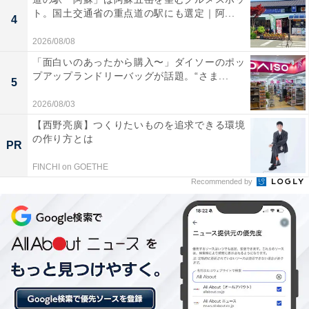
ト。国土交通省の重点道の駅にも選定｜阿...
「朝宮公園」は入場無料！ 春日井名産サボテンモ
4
チーフの遊具と夏の噴水が子どもに大人気
2026/08/08
「面白いのあったから購入〜」ダイソーのポッ
プアップランドリーバッグが話題。“さま...
5
2026/08/03
【西野亮廣】つくりたいものを追求できる環境
の作り方とは
PR
FINCHI on GOETHE
Recommended by
遊具広場「サボテンタワー（児童向）」（画像出典：公益財団法人春日井市