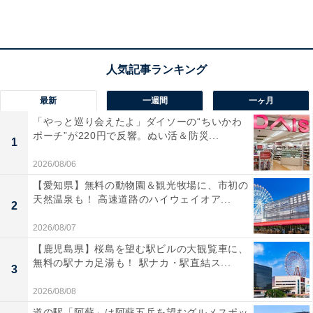
あわせて読みたい
【愛知県】3園すべて入園無料！ のりもの1回
100円も。蒸気機関車や観覧車で遊べるコス
パ最強の遊園地3選
最新
一週間
一ヶ月
「やっと巡り会えたよ」ダイソーの“ちいかわ
ポーチ”が220円で反響。ぬい活＆防災...
1
2026/08/06
【愛知県】無料の動物園＆観光牧場に、市初の
天然温泉も！ 高速道路のハイウェイオア...
2
2026/08/07
【鹿児島県】桜島を望む駅ビルの大観覧車に、
無料の駅ナカ足湯も！ 駅ナカ・駅直結ス...
3
2026/08/08
道の駅「阿蘇」は阿蘇五岳を望むグルメスポッ