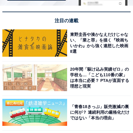
スポーツ・ふれあい財団公式サイト）
春日井市にある総合公園で、2023年3月に全施設の整備
が完了しました。公園の最大の特徴は、春日井市の名産
注目の連載
品であるサボテンをモチーフにしたユニークな遊具群。
東野圭吾や湊かなえだけじゃな
その中心にある大型複合遊具「サボテンタワー」は、児
い、「業と罪」を描く『映画ち
童向け・幼児向け・乳幼児向けの3種がそろい、年齢の
いかわ』から強く連想した映画
8選
離れたきょうだいでも一緒に遊べます。乳幼児向けエリ
アは囲いと日よけテントシェルターが付いており、小さ
20年間「駆け込み実績ゼロ」の
な子どもを安心して遊ばせられます。
学校も…「こども110番の家」
は本当に必要？ PTAが直面する
理想と現実
夏は遊具広場に隣接した「ぴょんぴょん噴水」が人気ス
ポットに（5月1日〜9月30日・9:00〜17:00）。リズミカ
ルに吹き上がる水に子どもたちが大はしゃぎします。着
「青春18きっぷ」販売激減の裏
替えを持参して水遊びを楽しみましょう。公園内には陸
に何が？ 連続利用の厳格化だけ
ではない「本当の理由」
上競技場「スポーレ春日井」・テニスコート8面・フィ
ットネススタジオなどスポーツ施設も充実しており、大