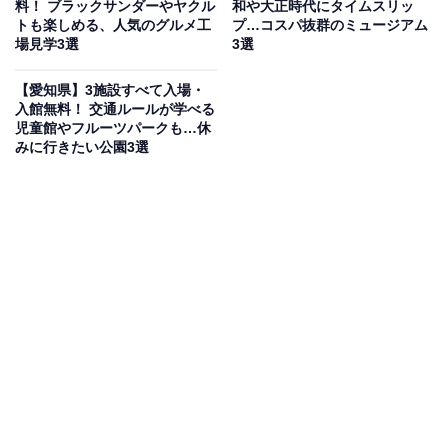
料！ ブラックサンダーやヤクル
和や大正時代にタイムスリッ
が体験できます。秋から冬にかけては大根池に渡り鳥が
トも楽しめる、人気のグルメ工
プ…コスパ抜群のミュージアム
飛来することもあります。デイキャンプ場の利用時間は
場見学3選
3選
日の出から日没まで（夜間使用厳禁）です。
【愛知県】3施設すべて入場・
入館無料！ 交通ルールが学べる
入場料
児童館やフルーツパークも…休
みに行きたい公園3選
無料（先着順）
※新規団体予約の受付は現在停止中。再開時期未定
アクセス
名古屋市天白区天白町大字島田黒石ほか
地下鉄鶴舞線「植田駅」から名古屋市営バス天白巡回
（右回り・左回り）乗車「天白公園」下車
駐車場：北駐車場（約100台）・東駐車場（約30台）有
料
TEL：052-803-6644（天白土木事務所）