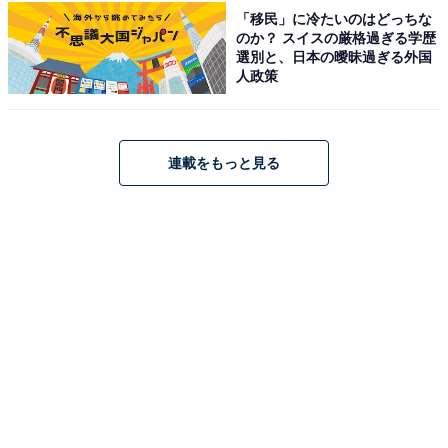
人も一日たっぷり過ごせます。
「移民」に冷たいのはどっちな
のか？ スイスの厳格過ぎる学歴
選別と、日本の曖昧過ぎる外国
なお、遊具の点検・修繕のため、7月7日～10日は遊具広
人政策
場の一部に利用制限があります。また、新木津用水の工
事に伴い2026年7月～2027年3月まで、第1駐車場の一
部・どんぐり橋の利用は休止です。
連載をもっと見る
入場料
無料（陸上競技場・テニスコートなどスポーツ施設は別
途有料）
開園時間
公園（遊具広場）：7:00〜19:00
スポーツ施設：9:00〜21:00
休場日：公園は休場日なし。スポーツ施設は毎週月曜
（祝日の場合は翌日）・年末年始（12/29〜1/3）