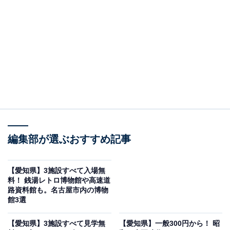
タールの自然豊かな都市公園です。3つの小山と農業用
ため池から発展した「大根池」が公園内に残り、四季を
通じて緑豊かな環境が楽しめます。遊具広場には長い大
型すべり台・ターザンロープ・幼児用すべり台・砂場が
あり、小さな子どもから大人まで楽しめます。じゃぶじ
ゃぶ池ではザリガニ釣りや魚の観察ができ、子どもたち
に大人気です。
大きな魅力のひとつが、炉18基（Aゾーン11基、Bゾー
ン7基）・野外卓20基（Aゾーン12基、Bゾーン8基）を
編集部が選ぶおすすめ記事
備えた無料のデイキャンプ場（先着順）。バーベキュー
コンロの持込みもOKで、手持ちの機材と食材を持参すれ
【愛知県】3施設すべて入場無
料！ 銭湯レトロ博物館や高速道
ば無料でバーベキューが楽しめます。
路資料館も。名古屋市内の博物
館3選
雑木林の一角には常設型プレーパーク「てんぱくプレー
【愛知県】3施設すべて見学無
【愛知県】一般300円から！ 昭
パーク」もあり、木のぼりや泥んこ遊びなど自由な遊び