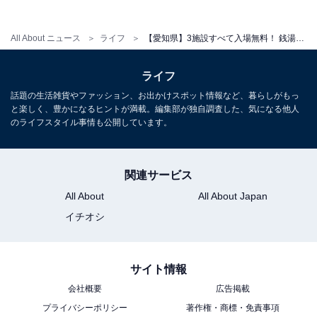
開館時間
All About ニュース
ライフ
【愛知県】3施設すべて入場無料！ 銭湯レトロ博物館や高速道路資料館も。名古屋市内の博物館3選
各フロアにより異なります（詳細は公式サイトの休館カ
ライフ
レンダーでご確認ください）
話題の生活雑貨やファッション、お出かけスポット情報など、暮らしがもっ
まちづくり広場（11階）・ライブラリー（12階）：公式
と楽しく、豊かになるヒントが満載。編集部が独自調査した、気になる他人
サイトの休館カレンダーで確認
のライフスタイル事情も公開しています。
アクセス
関連サービス
所在地：名古屋市中区金山町一丁目一番一号 金山南ビル
All About
All About Japan
内
イチオシ
電車：JR・名鉄・地下鉄「金山駅」南口すぐ
電話番号：052-678-2208（代表）
サイト情報
料金
会社概要
広告掲載
プライバシーポリシー
著作権・商標・免責事項
入場・展示観覧：無料（一部の講演会・ワークショップ