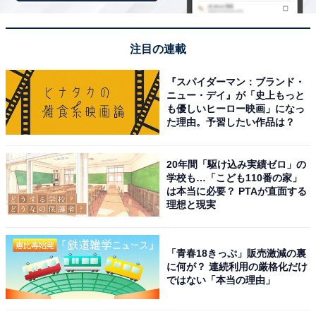
注目の連載
『スパイダーマン：ブランド・
ニュー・デイ』が「史上もっと
も優しいヒーロー映画」になっ
た理由。予習したい作品は？
20年間「駆け込み実績ゼロ」の
都市の模型（画像出典：名古屋都市センターまちづくり広場公式X）
学校も…「こども110番の家」
は本当に必要？ PTAが直面する
名古屋市中区金山町の金山南ビル内にある「名古屋都市
理想と現実
センター（公益財団法人名古屋まちづくり公社）」は、
名古屋市のまちづくり・都市計画に関する調査研究や交
「青春18きっぷ」販売激減の裏
流事業・情報発信を行う施設です。
に何が？ 連続利用の厳格化だけ
ではない「本当の理由」
金山駅南口すぐという絶好のアクセスで、入場は基本無
料（一部の講演会・ワークショップは有料）。11階の