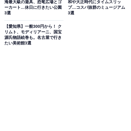
海最大級の遊具、恐竜広場とゴ
和や大正時代にタイムスリッ
動品で、実際に硬貨を入れて体験することができます。
ーカート…休日に行きたい公園
プ…コスパ抜群のミュージアム
3選
3選
1Fの事務所ではオリジナルバッグ・Tシャツ・缶バッジ
【愛知県】一般300円から！ ク
なども販売中。愛知県内の銭湯マップも無料で配布して
リムト、モディリアーニ、国宝
います。鶴舞公園の近くに位置し、散策がてら立ち寄れ
源氏物語絵巻も。名古屋で行き
る穴場スポットです。
たい美術館3選
開館時間
10:00〜16:00
開館日：平日
※土日祝日・年末年始・お盆は休館
アクセス
所在地：名古屋市中区千代田3丁目9-14（愛知県公衆浴
場組合ビル2階）
電車：JR中央本線・名古屋市地下鉄鶴舞線「鶴舞駅」6