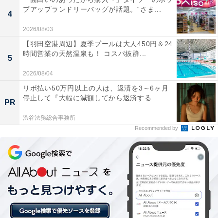
プアップランドリーバッグが話題。“さま...
4
2026/08/03
【羽田空港周辺】夏季プールは大人450円＆24
時間営業の天然温泉も！ コスパ抜群...
5
2026/08/04
リボ払い50万円以上の人は、返済を3～6ヶ月
停止して『大幅に減額してから返済する...
PR
渋谷法務総合事務所
Recommended by
「名古屋都市センター（名古屋まちづくり公
社）」は入場無料！