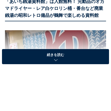
「あいち銭湯資料館」は入館無料！ 完動品のオカ
マドライヤー・レア白ケロリン桶・番台など廃業
銭湯の昭和レトロ備品が鶴舞で楽しめる資料館
続きを読む
あいち銭湯資料館（画像出典：愛知県公衆浴場組合公式X）