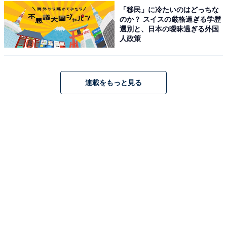
「移民」に冷たいのはどっちな
「まちづくり広場」には名古屋市の都市計画・まちの歴
のか？ スイスの厳格過ぎる学歴
史・地域活動を紹介する常設展示コーナーと、テーマを
選別と、日本の曖昧過ぎる外国
人政策
変えた企画展示コーナー・市民が集うホールが揃ってい
ます。
連載をもっと見る
2026年6月23日からは「国際協力で世界とつながる -the
Colors of Brazil-」（〜7月12日）が開催予定で、JICA海
外協力隊の写真展を無料で観覧できます。6月26日から
は資料展「スポーツがひらくまちづくり」（〜10月25
日）も開催予定です。
12階の「まちづくりライブラリー」では都市計画・建
築・景観・地域づくり関連の専門書がそろい無料で閲覧
可能。名古屋都市計画史のデジタルアーカイブも公開さ
れており、大正期から昭和初期の特大地図も閲覧できま
す。11階には喫茶コーナーもあります。