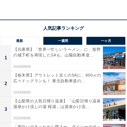
番出口より徒歩約3分
※駐車場なし（公共交通機関をご利用ください）
電話番号：052-322-5735
料金
最新
一週間
一ヶ月
入館無料
【兵庫県】「世界一忙しいラーメン」に、龍野
の城下町を再現したSAも。山陽自動車道...
オカマドライヤー・マッサージチェア体験：実費（硬貨
1
投入式）
2026/08/04
【栃木県】アウトレット近くのSAに、600㎡の
あわせて読みたい
広々ドッグランも！ 東北自動車道の...
2
【愛知県】3園すべて入園無料！ のりもの1回
100円も。蒸気機関車や観覧車で遊べるコス
2026/08/05
パ最強の遊園地3選
【山梨県の人気日帰り温泉】「山梨日帰り温泉
源泉かけ流しの湯 桜湯」は源泉かけ流...
3
2026/08/05
「面白いのあったから購入〜」ダイソーのポッ