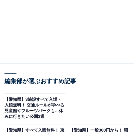
名古屋市中区千代田の鶴舞エリアにある「あいち銭湯資
料館」は、愛知県公衆浴場業生活衛生同業組合の設立60
周年を記念して2017年12月に開館した、全国でも大変珍
しい銭湯専門の資料館です。組合事務所の2階・和室
に、廃業した銭湯から譲り受けたレトロな備品が多数展
示されています。
入館は完全無料。「ゆ」の暖簾をくぐると和室に昭和の
銭湯がそのまま現れます。番台・アルミの湯桶・藤カ
編集部が選ぶおすすめ記事
ゴ・石けん・番傘など、今の銭湯ではもうお目にかかれ
ない小物が並びます。
【愛知県】3施設すべて入場・
入館無料！ 交通ルールが学べる
児童館やフルーツパークも…休
マニア必見の「白ケロリン桶（レアアイテム）」も展示
みに行きたい公園3選
中。昭和の銭湯を代表するアイテム「オカマドライヤー
（ヘルメット型ドライヤー）」とマッサージチェアは完
【愛知県】すべて入園無料！ 東
【愛知県】一般300円から！ 昭