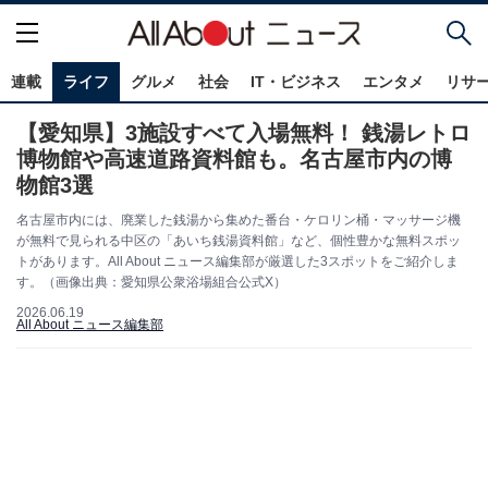
連載
ライフ
グルメ
社会
IT・ビジネス
エンタメ
リサ
【愛知県】3施設すべて入場無料！ 銭湯レトロ
博物館や高速道路資料館も。名古屋市内の博
物館3選
名古屋市内には、廃業した銭湯から集めた番台・ケロリン桶・マッサージ機
が無料で見られる中区の「あいち銭湯資料館」など、個性豊かな無料スポッ
トがあります。All About ニュース編集部が厳選した3スポットをご紹介しま
す。（画像出典：愛知県公衆浴場組合公式X）
2026.06.19
All About ニュース編集部