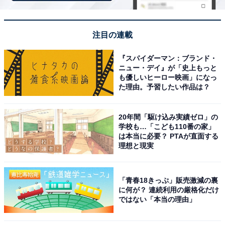
スタイルを誇り、首が長いことから「ジラ」の愛称で親
しまれています。ハイブランドを着こなす姿はまさに、
注目の連載
グループのおしゃれ番長。
『スパイダーマン：ブランド・
冠配信番組『JO1 HOUSE』では、番組ロゴを手掛ける
ニュー・デイ』が「史上もっと
も優しいヒーロー映画」になっ
などクリエイティブな才能も発揮。また、韓国No.1スキ
た理由。予習したい作品は？
ンケアブランド「Dr.G」の日本ブランドアンバサダーも
務めています。
20年間「駆け込み実績ゼロ」の
学校も…「こども110番の家」
回答コメントでは「スタイルと感度の両方がずば抜けて
は本当に必要？ PTAが直面する
理想と現実
いるから」（40代女性／東京都）、「スタイルがよく
て、ハイブランドも着こなしているから」（40代女性／
愛媛県）、「背が高いのでなんでも似合う上に、私服も
「青春18きっぷ」販売激減の裏
に何が？ 連続利用の厳格化だけ
おしゃれだから」（50代女性／宮城県）などの声が集ま
ではない「本当の理由」
りました。