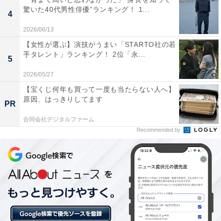
驚いた40代男性俳優”ランキング！ 1...
4
2026/06/13
【女性が選ぶ】演技がうまい「STARTO社の若
手タレント」ランキング！ 2位「永...
5
2026/05/27
View this post on Instagram
【宝くじ何年も買って一度も当たらない人へ】
原因、はっきりしてます
PR
合同会社デジタルファーム
Recommended by
1位にランクインしたのは、佐藤景瑚さんです。抜群の