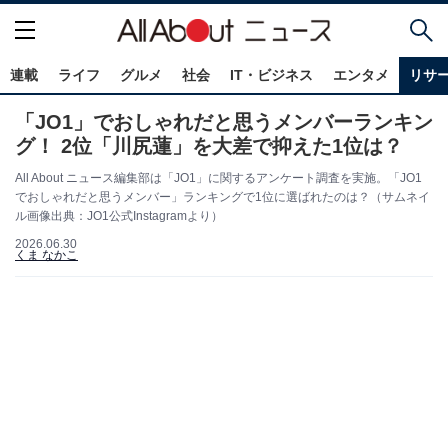
連載
ライフ
グルメ
社会
IT・ビジネス
エンタメ
リサ
「JO1」でおしゃれだと思うメンバーランキン
グ！ 2位「川尻蓮」を大差で抑えた1位は？
All About ニュース編集部は「JO1」に関するアンケート調査を実施。「JO1
でおしゃれだと思うメンバー」ランキングで1位に選ばれたのは？（サムネイ
ル画像出典：JO1公式Instagramより）
2026.06.30
くま なかこ