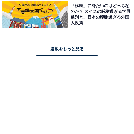
「移民」に冷たいのはどっちな
のか？ スイスの厳格過ぎる学歴
選別と、日本の曖昧過ぎる外国
佐藤景瑚さんに関する商品をAmazonで見る
人政策
※回答コメントは原文ママです
連載をもっと見る
この記事の執筆者：
くま なかこ
編プロ出身のフリーランスエディター。編集・執筆・校閲・SNS運
用担当として月間120本以上のコンテンツ制作に携わっています。
得意なジャンルはライフスタイル・金融・育児・エンタメ関連。
...続きを読む
9位までの全ランキング結果を見
次ページ
る