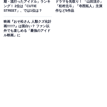
期・流行ったアイドル」ランキ
ドラマを先取り！ 「山田涼介」
ウェイにサプライズ登場。エレガントな衣装を着こな
ング！ 2位は「CUTIE
「松村北斗」「寺西拓人」主演
STREET」、では1位は？
作など6作品
し、話題を呼びました。
映画『おそ松さん 人類クズ化計
回答者からは「私服がオシャレだと思うからです」（40
画!!!!!?』は面白い？ ファン以
外でも楽しめる「最強のアイド
代男性／東京都）、「個性的なスタイルを自分のものに
ル映画」に
し、常に洗練されているか」（20代女性／長崎県）、
「独特な雰囲気がおしゃれに感じさせるから」（20代女
性／愛知県）といったコメントが寄せられています。
川尻蓮さんに関する商品をAmazonで見る