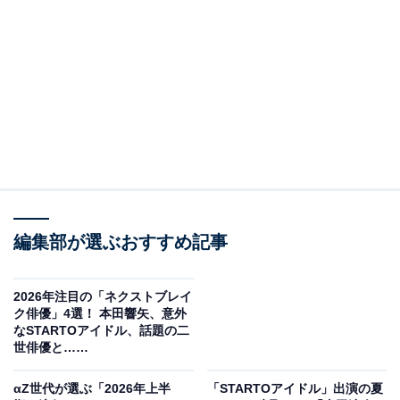
2位にランクインしたのは、川尻蓮さんです。ハイトー
編集部が選ぶおすすめ記事
ンカラーのヘアスタイルが特徴で、モノトーンベースの
モード系の私服を好んで着ているそう。ダンススキルが
高く、グループのダンスリーダーを務め、楽曲によって
2026年注目の「ネクストブレイ
ク俳優」4選！ 本田響矢、意外
は振り付けを担当することもあります。
なSTARTOアイドル、話題の二
世俳優と……
また、3月14日に開催された「第42回 マイナビ 東京ガー
αZ世代が選ぶ「2026年上半
「STARTOアイドル」出演の夏
ルズコレクション 2026 SPRING/SUMMER」では、ラン