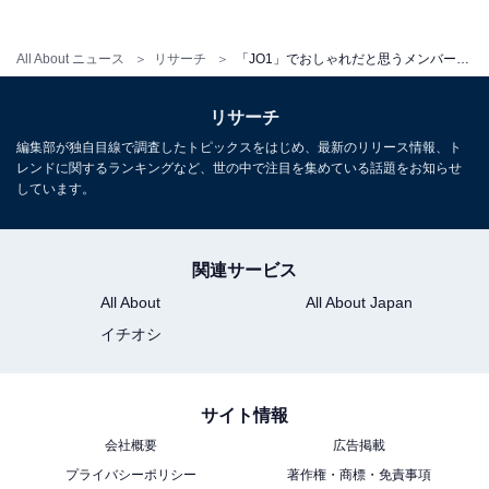
All About ニュース
リサーチ
「JO1」でおしゃれだと思うメンバーランキング！ 2位「川尻蓮」を大差で抑えた1位は？
リサーチ
編集部が独自目線で調査したトピックスをはじめ、最新のリリース情報、ト
レンドに関するランキングなど、世の中で注目を集めている話題をお知らせ
しています。
関連サービス
All About
All About Japan
イチオシ
サイト情報
こちらもおすすめ
会社概要
広告掲載
M!LKで紅白出場も達成！ スタダアイドル「佐野
勇斗」の俳優としての魅力を徹底検証
プライバシーポリシー
著作権・商標・免責事項