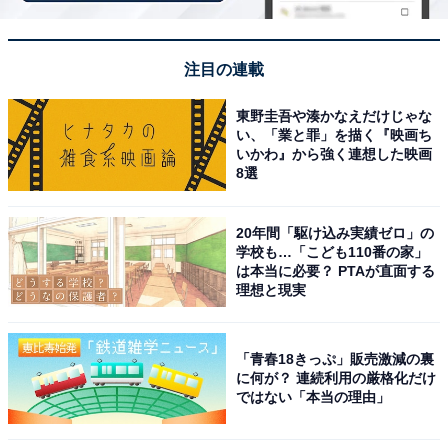
ャラを魅力たっぷりに見せました。6人のバランスが非
常によく、見応えある映画に仕上がっています。
注目の連載
東野圭吾や湊かなえだけじゃな
い、「業と罪」を描く『映画ち
いかわ』から強く連想した映画
8選
20年間「駆け込み実績ゼロ」の
学校も…「こども110番の家」
は本当に必要？ PTAが直面する
理想と現実
「青春18きっぷ」販売激減の裏
View this post on Instagram
に何が？ 連続利用の厳格化だけ
ではない「本当の理由」