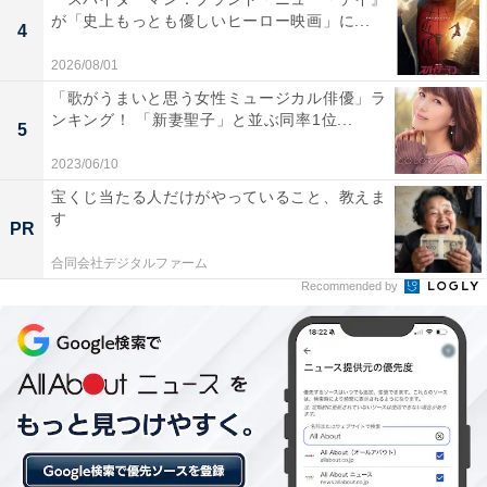
が「史上もっとも優しいヒーロー映画」に...
4
キャラクターの特性にあった配役で、それぞれの演技で
2026/08/01
ストレスを感じることはありませんでした。末澤さん
「歌がうまいと思う女性ミュージカル俳優」ラ
ンキング！ 「新妻聖子」と並ぶ同率1位...
は、おバカで適当な性格ながら、ここぞという場面でリ
5
ーダーシップをとるおそ松を熱演。俳優として評価され
2023/06/10
る正門さんは、ナルシストで痛いやつながら、思いやり
宝くじ当たる人だけがやっていること、教えま
のあるカラ松を繊細に演じました。
す
PR
合同会社デジタルファーム
同じく俳優として大活躍中の佐野さんは、ツッコミ担当
Recommended by
でまとめ役のチョロ松を、コミカルかつかわいらしく表
現。小島さんは、自己評価が低くひねくれ者の一松を、
ビジュアルと表情を作り込み丁寧に演じました。
そして、草間さんは底抜けに明るくハイテンションな十
四松を、体当たり演技で表現。トド松を演じた西村さん
はとにかくかわいく、世渡り上手であざといぶりっ子キ