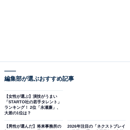
リチャード敬太さん、関西ジュニアの西村拓哉さんが主
演を担当。それぞれが、クズでニートな6つ子を演じて
います。
幅広い世代から支持を集める『おそ松さん』は、赤塚不
二夫さんの名作ギャグ漫画『おそ松くん』が原作で、
2015年にアニメ化され大ヒット。松野家の6つ子兄弟
が、20歳を過ぎてもクズでニートな生活を送る様子が描
かれています。
編集部が選ぶおすすめ記事
Snow Man版の実写映画は、興行収入で16.7億円を記録
する大ヒットを記録。今回の『おそ松さん 人類クズ化計
【女性が選ぶ】演技がうまい
画!!!!!?』もレビューサイトなどで高評価を得ています。
「STARTO社の若手タレント」
ランキング！ 2位「永瀬廉」、
大差の1位は？
そこで今回は、実際に『おそ松さん 人類クズ化計
画!!!!!?』を劇場で見た元テレビ局スタッフが、作品の見
【男性が選んだ】将来事務所の
2026年注目の「ネクストブレイ