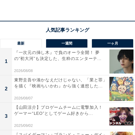
最新
一週間
一ヶ月
『一次元の挿し木』で負のオーラ全開！ 夢
の“初大河”も決定した、生粋のエンターテ...
1
2026/08/08
View this post on Instagram
東野圭吾や湊かなえだけじゃない、「業と罪」
を描く『映画ちいかわ』から強く連想した...
2
2026/08/07
【山田涼介】プロゲームチームに電撃加入！
ゲーマー“LEO”としてゲーム好きから...
3
2025/09/02
『スパイダーマン：ブランド・ニュー・デイ』