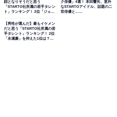
顔となりそうだと思う
ク俳優」4選！ 本田響矢、意外
どころを解説します。
「STARTO社所属の若手タレン
なSTARTOアイドル、話題の二
ト」ランキング！ 2位「ジェシ
世俳優と……
※本記事で紹介している商品の購入やサービスの利用により、売上の一部が
ー」を抑えた1位は？【2026年
オールアバウトに還元されることがあります。
調査】
【男性が選んだ】最もイケメン
『おそ松さん 人類クズ化計画!!!!!?』の見どころ
だと思う「STARTO社所属の若
手タレント」ランキング！ 2位
は？
「永瀬廉」を抑えた1位は？
【2026年調査】
『おそ松さん 人類クズ化計画!!!!!?』ですが、見どころの
1つは6つ子を演じる俳優たちの演技です。
ちなみに、各出演者の配役は以下のとおり。「長男・お
そ松＝末澤誠也さん」「次男・カラ松＝正門良規さん」
「三男・チョロ松＝佐野晶哉さん」「四男・一松＝小島
健さん」「五男・十四松＝草間リチャード敬太さん」
「末っ子・トド松＝西村拓哉さん」となります。