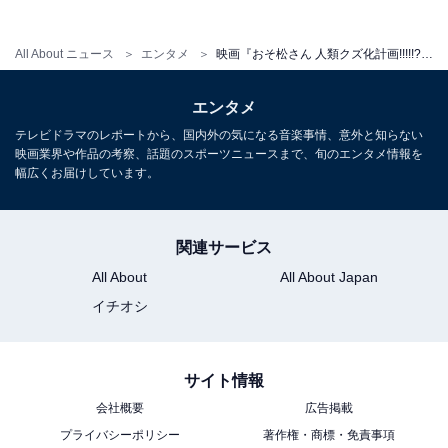
映画『おそ松さん』はファン以外
All About ニュース
エンタメ
映画『おそ松さん 人類クズ化計画!!!!!?』は面白い？ ファン以外でも楽しめる「最強のアイドル映画」に
次ページ
が見ても楽しめる“最強のアイド
ル映画”！
エンタメ
テレビドラマのレポートから、国内外の気になる音楽事情、意外と知らない
映画業界や作品の考察、話題のスポーツニュースまで、旬のエンタメ情報を
幅広くお届けしています。
関連サービス
All About
All About Japan
イチオシ
サイト情報
会社概要
広告掲載
プライバシーポリシー
著作権・商標・免責事項