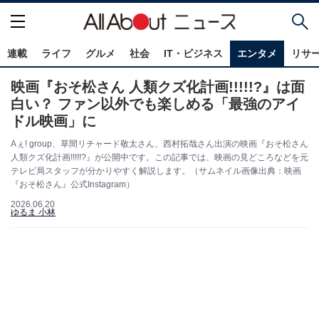
連載
ライフ
グルメ
社会
IT・ビジネス
エンタメ
リサ
映画『おそ松さん 人類クズ化計画!!!!!?』は面
白い？ ファン以外でも楽しめる「最強のアイ
ドル映画」に
Aぇ! group、草間リチャード敬太さん、西村拓哉さん出演の映画『おそ松さん
人類クズ化計画!!!!!?』が公開中です。この記事では、映画の見どころなどを元
テレビ局スタッフが分かりやすく解説します。（サムネイル画像出典：映画
『おそ松さん』公式Instagram）
2026.06.20
ゆるま 小林