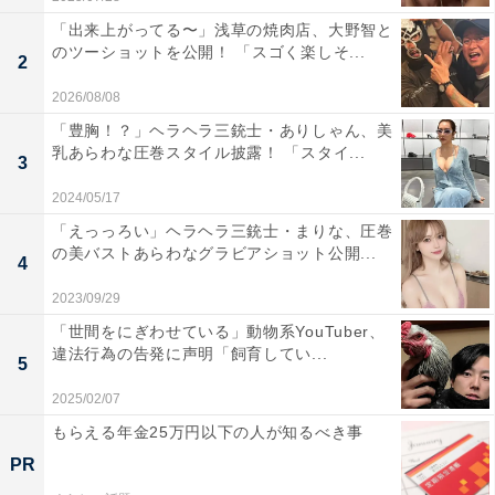
「出来上がってる〜」浅草の焼肉店、大野智と
のツーショットを公開！ 「スゴく楽しそ...
2
2026/08/08
「豊胸！？」ヘラヘラ三銃士・ありしゃん、美
乳あらわな圧巻スタイル披露！ 「スタイ...
3
2024/05/17
「えっっろい」ヘラヘラ三銃士・まりな、圧巻
の美バストあらわなグラビアショット公開...
4
2023/09/29
「世間をにぎわせている」動物系YouTuber、
違法行為の告発に声明「飼育してい...
5
2025/02/07
もらえる年金25万円以下の人が知るべき事
PR