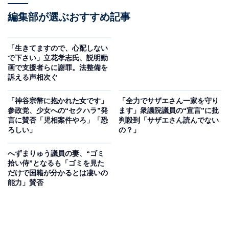
編集部が選ぶおすすめ記事
「生きてますので、心配しない
で下さい」立花孝志氏、説明動
画で支援者らに謝罪。法整備を
訴える声相次ぐ
「神谷宗幣に抱かれた女です」
「全力でサザエさん一家を守り
参政党、少女への“セクハラ”発
ます」衆議院議員の“宣言”に批
言に賛否「児相案件やろ」「恐
判殺到「サザエさん読んでない
ろしい」
の？」
へずまりゅう議員の妻、“ゴミ
拾い侍”となるも「ゴミを見た
だけで国籍が分かるとは凄いの
能力」賛否