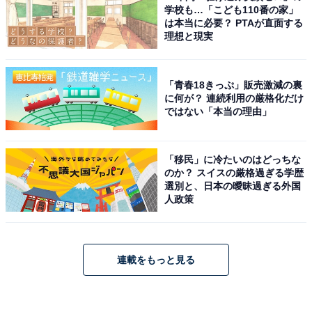
学校も…「こども110番の家」
は本当に必要？ PTAが直面する
理想と現実
「青春18きっぷ」販売激減の裏
に何が？ 連続利用の厳格化だけ
ではない「本当の理由」
「移民」に冷たいのはどっちな
のか？ スイスの厳格過ぎる学歴
選別と、日本の曖昧過ぎる外国
人政策
連載をもっと見る