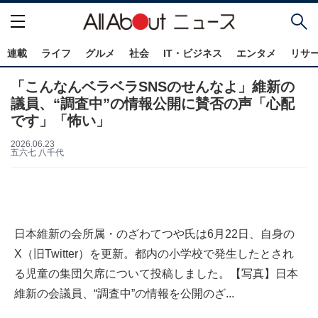
連載
ライフ
グルメ
社会
IT・ビジネス
エンタメ
リサ
「こんなんベラベラSNSのせんなよ」維新の
議員、“調査中”の情報公開に賛否の声「心配
です」「怖い」
2026.06.23
五六七 八千代
日本維新の会所属・のざわてつや氏は6月22日、自身の
X（旧Twitter）を更新。都内の小学校で発生したとされ
る児童の集団欠席について投稿しました。【写真】日本
維新の会議員、“調査中”の情報を公開のざ...