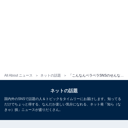
All About ニュース
ネットの話題
「こんなんベラベラSNSのせんなよ」維新の議員、“調査中”の情報公開に賛否の声「心配です」「怖い」
ネットの話題
国内外のSNSで話題の人＆トピックをタイムリーにお届けします。知ってる
だけでちょっと得する、なんだか楽しい気分になれる、ネット発「知ら（な
きゃ）損」ニュースが盛りだくさん。