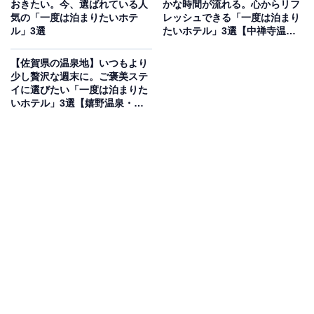
おきたい。今、選ばれている人
かな時間が流れる。心からリフ
り）
気の「一度は泊まりたいホテ
レッシュできる「一度は泊まり
ル」3選
たいホテル」3選【中禅寺温
「鳴子温泉 ホテル亀屋」は、皮膚をつるつるにする効果
泉、那須温泉、鬼怒川温泉】
がある地域でも珍しい「二見源泉」の「黒湯（重曹
【佐賀県の温泉地】いつもより
泉）」を堪能できる宿です。男性露天風呂や客室からは
少し贅沢な週末に。ご褒美ステ
イに選びたい「一度は泊まりた
敷地すぐ横を通る陸羽東線の車両を眺めることができ、
いホテル」3選【嬉野温泉・武
ローカル線の風情を存分に楽しめます。お食事には東北
雄温泉】
の時季の恵みを楽しめる季節の会席料理をいただけま
す。
楽天トラベルでホテルを見る