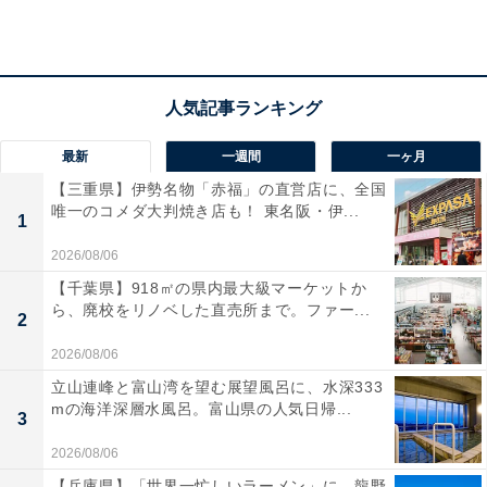
アクセス
所在地：宮城県大崎市鳴子温泉車湯54-6
交通手段：JR鳴子温泉駅よりタクシーで約3分／公式
最新
一週間
一ヶ月
Webサイトをご確認ください
【三重県】伊勢名物「赤福」の直営店に、全国
唯一のコメダ大判焼き店も！ 東名阪・伊...
料金
1
2026/08/06
大人1名（参考価格）：公式Webサイトをご確認くださ
【千葉県】918㎡の県内最大級マーケットか
い
ら、廃校をリノベした直売所まで。ファー...
2
※料金は公式Webサイト参考価格
※プラン・部屋により価格は変動します
2026/08/06
立山連峰と富山湾を望む展望風呂に、水深333
mの海洋深層水風呂。富山県の人気日帰...
チェックイン・チェックアウト
3
チェックイン：15:00
2026/08/06
チェックアウト：10:00
【兵庫県】「世界一忙しいラーメン」に、龍野