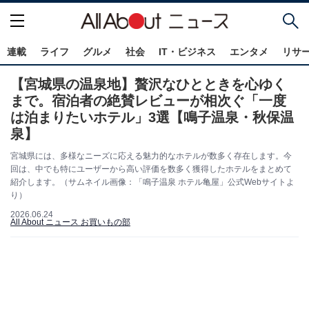
連載
ライフ
グルメ
社会
IT・ビジネス
エンタメ
リサ
【宮城県の温泉地】贅沢なひとときを心ゆく
まで。宿泊者の絶賛レビューが相次ぐ「一度
は泊まりたいホテル」3選【鳴子温泉・秋保温
泉】
宮城県には、多様なニーズに応える魅力的なホテルが数多く存在します。今
回は、中でも特にユーザーから高い評価を数多く獲得したホテルをまとめて
紹介します。（サムネイル画像：「鳴子温泉 ホテル亀屋」公式Webサイトよ
り）
2026.06.24
All About ニュース お買いもの部