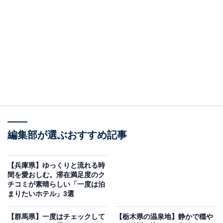
「鳴子温泉 ホテル亀屋」は独特な香りの「黒湯」
と車窓が魅力の宿
編集部が選ぶおすすめ記事
【兵庫県】ゆっくりと流れる時
間を愛おしむ。滞在満足度のク
チコミが素晴らしい「一度は泊
まりたいホテル」3選
【群馬県】一度はチェックして
【栃木県の温泉地】静かで穏や
鳴子温泉 ホテル亀屋（画像：「鳴子温泉 ホテル亀屋」公式Webサイトよ