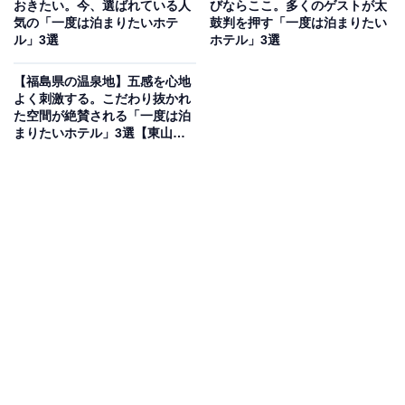
おきたい。今、選ばれている人
びならここ。多くのゲストが太
「神戸ベイシェラトン ホテル＆タワーズ」は、神戸港と
気の「一度は泊まりたいホテ
鼓判を押す「一度は泊まりたい
ル」3選
ホテル」3選
六甲山を望む六甲アイランドに位置する国際色豊かなラ
グジュアリーホテルです。自家源泉100％の天然温泉
【福島県の温泉地】五感を心地
「濱泉」は宿泊者から高く支持されており、上質な癒や
よく刺激する。こだわり抜かれ
た空間が絶賛される「一度は泊
しを提供。テラスレストラン「ガーデンカフェ」の多彩
まりたいホテル」3選【東山温
なビュッフェや、高層階から見渡す神戸の夜景も格別で
泉・飯坂温泉・会津芦ノ牧温
泉】
す。
楽天トラベルでホテルを見る