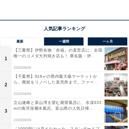
アクセス
所在地：兵庫県神戸市東灘区向洋町中2-13
交通手段：六甲ライナー「アイランドセンター」駅直結
最新
一週間
一ヶ月
料金
【三重県】伊勢名物「赤福」の直営店に、全国
大人1名（参考価格）：1万7200円
唯一のコメダ大判焼き店も！ 東名阪・伊...
1
※料金は公式Webサイト参考価格
2026/08/06
※プラン・部屋により価格は変動します
【千葉県】918㎡の県内最大級マーケットか
ら、廃校をリノベした直売所まで。ファー...
2
チェックイン・チェックアウト
2026/08/06
チェックイン：15:00
立山連峰と富山湾を望む展望風呂に、水深333
チェックアウト：12:00
mの海洋深層水風呂。富山県の人気日帰...
3
※プランにより時間が異なる可能性があります
2026/08/06
あわせて読みたい
「1000円には見えなかった」スタンダードプ