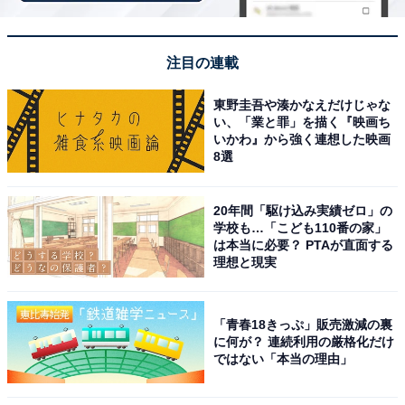
パと洗練の空間が魅力
注目の連載
東野圭吾や湊かなえだけじゃな
い、「業と罪」を描く『映画ち
いかわ』から強く連想した映画
8選
20年間「駆け込み実績ゼロ」の
学校も…「こども110番の家」
は本当に必要？ PTAが直面する
理想と現実
「青春18きっぷ」販売激減の裏
に何が？ 連続利用の厳格化だけ
ではない「本当の理由」
カンデオホテルズ神戸トアロード（画像出典：楽天トラベル）
「カンデオホテルズ神戸トアロード」は、神戸の中心地