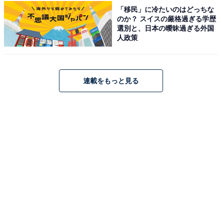
「移民」に冷たいのはどっちな
で唯一無二の体験を提供するホテルです。最上階には大
のか？ スイスの厳格過ぎる学歴
浴場・露天風呂・サウナを備えた「スカイスパ」があ
選別と、日本の曖昧過ぎる外国
人政策
り、上質な空間で心身を解きほぐせます。客室にはシモ
ンズ社製のベッドや、寛ぎを演出する「こあがりソフ
ァ」を完備。レストランでは、新鮮な野菜をふんだんに
連載をもっと見る
使った手づくりのビュッフェ朝食を、美しい景色ととも
に堪能できます。
楽天トラベルでホテルを見る