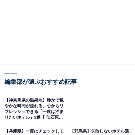
「神戸ベイシェラトン ホテル＆タワーズ」は天然
温泉と極上の食が魅力
編集部が選ぶおすすめ記事
【神奈川県の温泉地】静かで穏
やかな時間が流れる。心からリ
フレッシュできる「一度は泊ま
りたいホテル」3選【 仙石原温
泉・ 箱根湯本温泉・芦ノ湖温
神戸ベイシェラトン ホテル＆タワーズ（画像：「神戸ベイシェラトン ホテ
泉】
ル＆タワーズ」公式Webサイトより）
【兵庫県】一度はチェックして
【群馬県】失敗しないホテル選