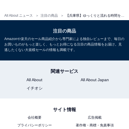
アクセス
All About ニュース
注目の商品
【兵庫県】ゆっくりと流れる時間を愛おしむ。滞在満足度のクチコミが素晴らしい「一度は泊まりたいホテル」3選
所在地：兵庫県神戸市中央区三宮町3-8-8
交通手段：JR元町駅から徒歩約3分／三宮駅から徒歩約6
注目の商品
分／新神戸駅からタクシーで約6分
Amazonや楽天のセール商品紹介から専門家による独自レビューまで、毎日の
お買いものがもっと楽しく、もっとお得になる注目の商品情報をお届け。見
逃したくない大規模セールの情報も満載です。
料金
大人1名（参考価格）：15,700円
関連サービス
※料金は公式Webサイト参考価格
※プラン・部屋により価格は変動します
All About
All About Japan
イチオシ
チェックイン・チェックアウト
チェックイン：15:00
サイト情報
チェックアウト：11:00
会社概要
広告掲載
※プランにより時間が異なる可能性があります
プライバシーポリシー
著作権・商標・免責事項