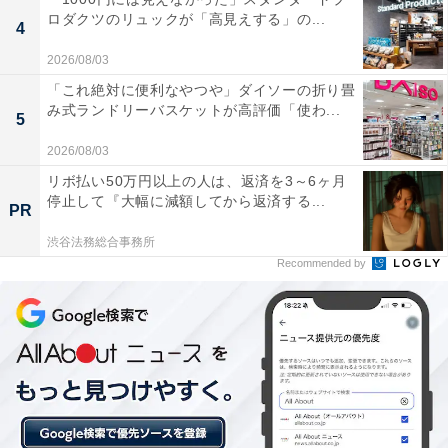
ロダクツのリュックが「高見えする」の...
【兵庫県の人気ホテル】「神戸ベイシェラト
4
ン ホテル＆タワーズ」は天然温泉と極上の食
2026/08/03
が魅力
「これ絶対に便利なやつや」ダイソーの折り畳
み式ランドリーバスケットが高評価「使わ...
5
2026/08/03
リボ払い50万円以上の人は、返済を3～6ヶ月
停止して『大幅に減額してから返済する...
PR
渋谷法務総合事務所
Recommended by
「カンデオホテルズ神戸トアロード」は天空のス