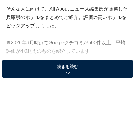
そんな人に向けて、All About ニュース編集部が厳選した
兵庫県のホテルをまとめてご紹介。評価の高いホテルを
ピックアップしました。
※2026年6月時点でGoogleクチコミが500件以上、平均
評価が4.0超えのものを紹介しています
続きを読む
この記事の執筆者：
All About ニュース お買
いもの部
Amazonのセール商品から売れ筋ランキングまで、毎日のお買いも
のがもっと楽しく、もっとお得になる情報をお届け。編集部員によ
る独自レビューなど、ここでしか手に入らない情報も満載です。
...続きを読む
※本記事で紹介している商品の購入やサービスの利用により、売上の一部が
オールアバウトに還元されることがあります。